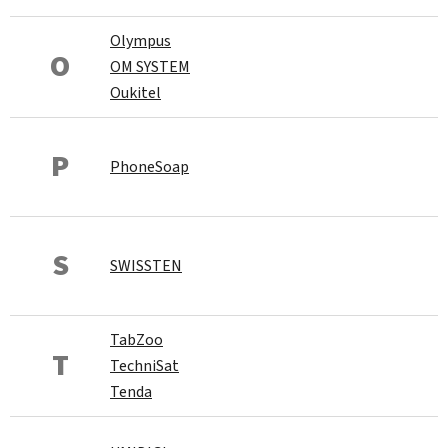
Olympus
O
OM SYSTEM
Oukitel
P
PhoneSoap
S
SWISSTEN
TabZoo
T
TechniSat
Tenda