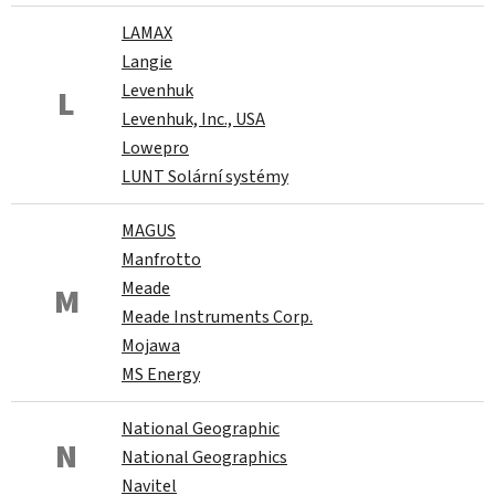
LAMAX
Langie
Levenhuk
L
Levenhuk, Inc., USA
Lowepro
LUNT Solární systémy
MAGUS
Manfrotto
Meade
M
Meade Instruments Corp.
Mojawa
MS Energy
National Geographic
N
National Geographics
Navitel