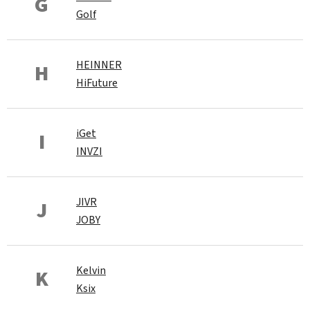
G
Golf
HEINNER
H
HiFuture
iGet
I
INVZI
JIVR
J
JOBY
Kelvin
K
Ksix