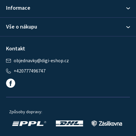
í
Informace
Vše o nákupu
Kontakt
objednavky
@
digi-eshop.cz
+420777496747
Způsoby dopravy: