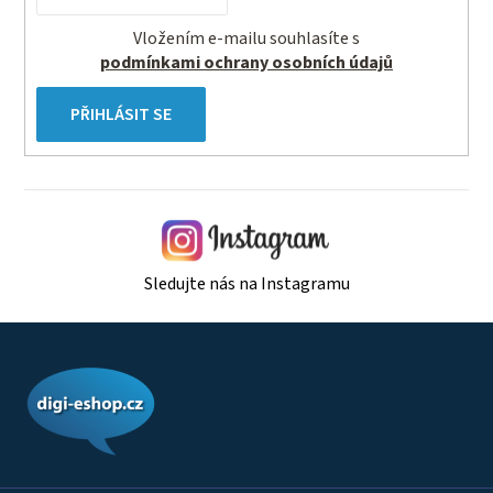
Vložením e-mailu souhlasíte s
podmínkami ochrany osobních údajů
PŘIHLÁSIT SE
Sledujte nás na Instagramu
Z
á
p
a
t