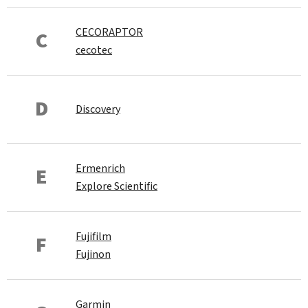
CECORAPTOR
C
cecotec
D
Discovery
Ermenrich
E
Explore Scientific
Fujifilm
F
Fujinon
Garmin