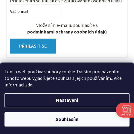
r
Přihlášením souhlasíte se
zpracovaním osobních údajů
v
k
y
Vložením e-mailu souhlasíte s
v
podmínkami ochrany osobních údajů
ý
p
PŘIHLÁSIT SE
i
s
u
Tento web používá soubory cookie. Dalším procházením
tohoto webu vyjadřujete souhlas s jejich používáním.. Více
informací
zde
.
Sledujte nás na Instagramu
Nastavení
Z
á
Zobrazit
Souhlasím
p