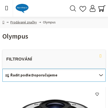
Přejít
na
obsah
Hledat
NÁ
KO
Domů
Prodávané značky
Olympus
Olympus
Ř
Řadit podle:
Doporučujeme
a
z
V
e
ý
n
p