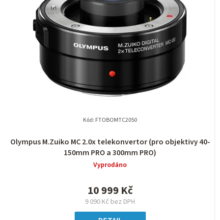
í
i
p
s
r
p
o
r
d
o
u
d
k
u
t
k
Kód:
FTOBOMTC2050
ů
t
Olympus M.Zuiko MC 2.0x telekonvertor (pro objektivy 40-
ů
150mm PRO a 300mm PRO)
Vyprodáno
10 999 Kč
9 090 Kč bez DPH