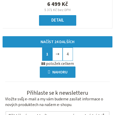
6 499 Kč
5 371 Kč bez DPH
DETAIL
NAČÍST 24 DALŠÍCH
S
1
4
t
O
r
88
položek celkem
v
á
l
NAHORU
n
á
k
d
o
a
Přihlaste se k newsletteru
v
c
á
Vložte svůj e-mail a my vám budeme zasílat informace o
í
nových produktech na našem e-shopu.
n
p
í