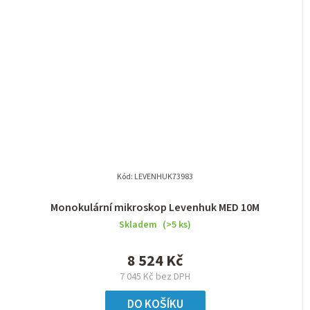
Kód:
LEVENHUK73983
Monokulární mikroskop Levenhuk MED 10M
Skladem
(>5 ks)
8 524 Kč
7 045 Kč bez DPH
DO KOŠÍKU