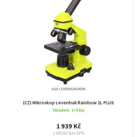
n
í
p
r
o
d
u
k
t
Kód:
LEVENHUK69094
ů
(CZ) Mikroskop Levenhuk Rainbow 2L PLUS
Skladem
(>5 ks)
1 939 Kč
1 602 Kč bez DPH