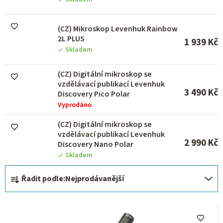
u
k
(CZ) Mikroskop Levenhuk Rainbow
t
2L PLUS
ů
1 939 Kč
Skladem
(CZ) Digitální mikroskop se
vzdělávací publikací Levenhuk
3 490 Kč
Discovery Pico Polar
Vyprodáno
(CZ) Digitální mikroskop se
vzdělávací publikací Levenhuk
2 990 Kč
Discovery Nano Polar
Skladem
Ř
Řadit podle:
Nejprodávanější
a
z
e