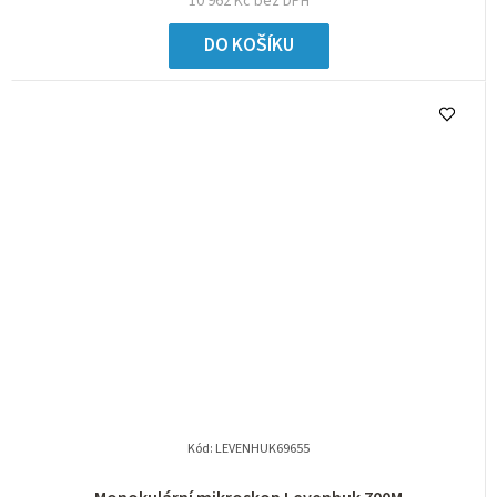
10 962 Kč bez DPH
DO KOŠÍKU
Kód:
LEVENHUK69655