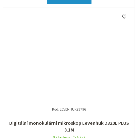
Kód:
LEVENHUK73796
Digitální monokulární mikroskop Levenhuk D320L PLUS
3.1M
Skladem
(>5 ks)