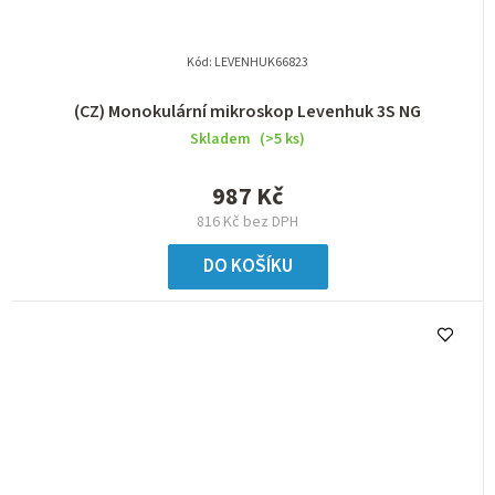
Kód:
LEVENHUK66823
(CZ) Monokulární mikroskop Levenhuk 3S NG
Skladem
(>5 ks)
987 Kč
816 Kč bez DPH
DO KOŠÍKU