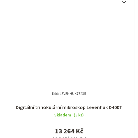
Kód:
LEVENHUK75435
Digitální trinokulární mikroskop Levenhuk D400T
Skladem
(3 ks)
13 264 Kč