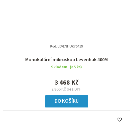
Kód:
LEVENHUK75419
Monokulární mikroskop Levenhuk 400M
Skladem
(>5 ks)
3 468 Kč
2 866 Kč bez DPH
DO KOŠÍKU