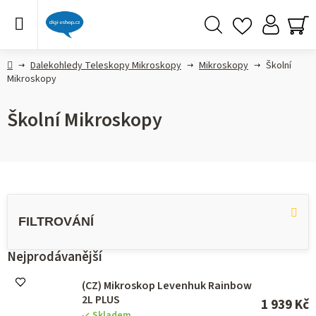
Přejít
na
obsah
Hledat
NÁ
KO
Domů
Dalekohledy Teleskopy Mikroskopy
Mikroskopy
Školní
Mikroskopy
Školní Mikroskopy
V
ý
p
i
s
Nejprodávanější
p
r
(CZ) Mikroskop Levenhuk Rainbow
o
2L PLUS
1 939 Kč
d
Skladem