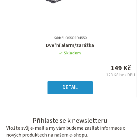
Kód: ELOSSO1D4550
Průměrné
Dveřní alarm/zarážka
hodnocení
Skladem
produktu
je
149 Kč
5,0
123 Kč bez DPH
z
Měrná
5
cena:
DETAIL
hvězdiček.
Přihlaste se k newsletteru
Vložte svůj e-mail a my vám budeme zasílat informace o
nových produktech na našem e-shopu.