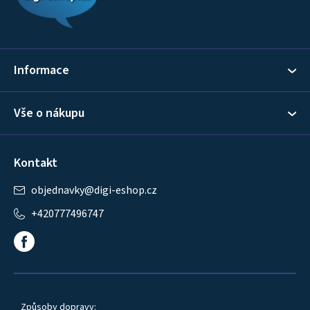
a
t
í
Informace
Vše o nákupu
Kontakt
objednavky
@
digi-eshop.cz
+420777496747
Způsoby dopravy: