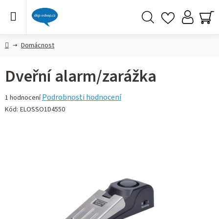
Přejít
na
obsah
Hledat
NÁ
KO
Domů
Domácnost
Dveřní alarm/zarážka
Průměrné
Podrobnosti hodnocení
1 hodnocení
hodnocení
Kód:
ELOSSO1D4550
produktu
je
5,0
z 5
hvězdiček.