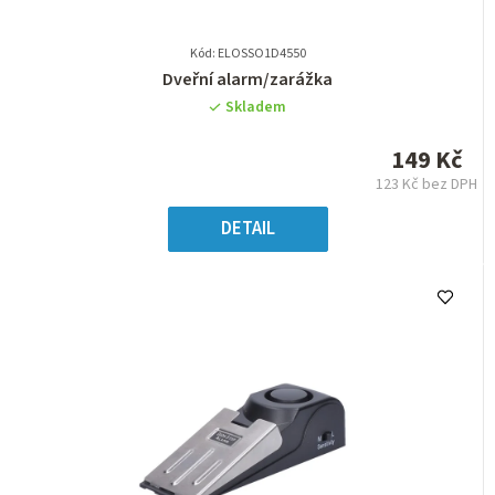
Kód: ELOSSO1D4550
Průměrné
Dveřní alarm/zarážka
hodnocení
Skladem
produktu
je
149 Kč
5,0
123 Kč bez DPH
z
Měrná
5
cena:
DETAIL
hvězdiček.