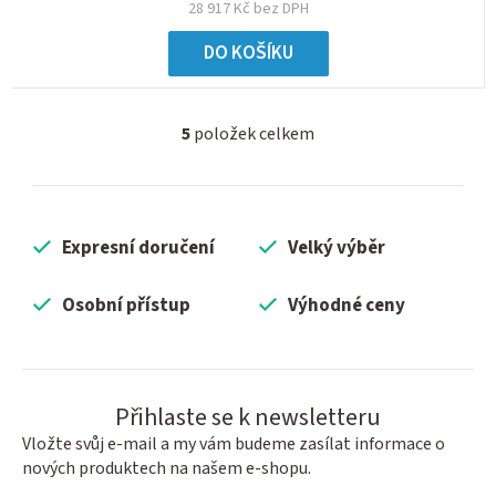
28 917 Kč bez DPH
DO KOŠÍKU
5
položek celkem
O
v
l
á
Expresní doručení
Velký výběr
d
a
c
Osobní přístup
Výhodné ceny
í
p
r
v
Přihlaste se k newsletteru
k
Vložte svůj e-mail a my vám budeme zasílat informace o
y
nových produktech na našem e-shopu.
v