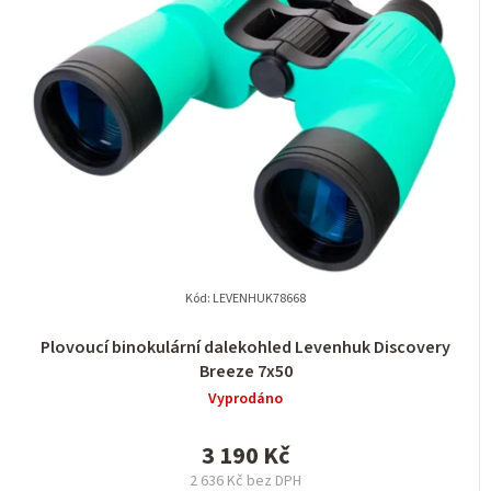
n
í
p
r
o
d
u
k
t
Kód:
LEVENHUK78668
ů
Plovoucí binokulární dalekohled Levenhuk Discovery
Breeze 7x50
Vyprodáno
3 190 Kč
2 636 Kč bez DPH