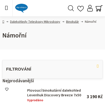
Přejít
na
obsah
Hledat
NÁ
KO
Domů
Dalekohledy Teleskopy Mikroskopy
Binokulár
Námořní
Námořní
V
ý
p
i
s
Nejprodávanější
p
r
Plovoucí binokulární dalekohled
o
Levenhuk Discovery Breeze 7x50
3 190 Kč
d
Vyprodáno