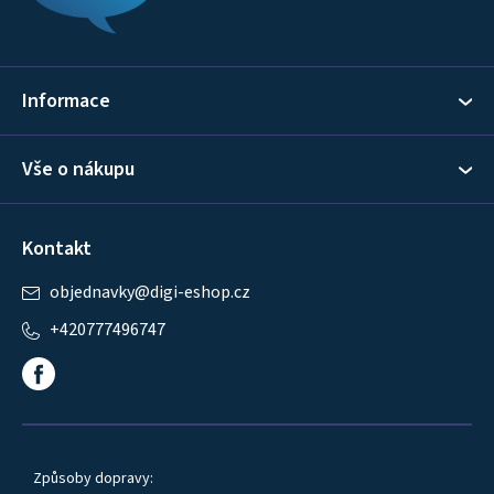
a
t
í
Informace
Vše o nákupu
Kontakt
objednavky
@
digi-eshop.cz
+420777496747
Způsoby dopravy: