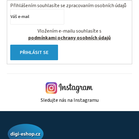
ý
Přihlášením souhlasíte se
zpracovaním osobních údajů
p
i
s
Vložením e-mailu souhlasíte s
u
podmínkami ochrany osobních údajů
PŘIHLÁSIT SE
Sledujte nás na Instagramu
Z
á
p