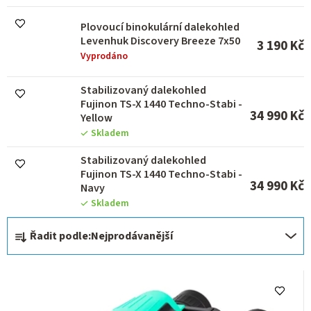
u
k
Plovoucí binokulární dalekohled
t
Levenhuk Discovery Breeze 7x50
ů
3 190 Kč
Vyprodáno
Stabilizovaný dalekohled
Fujinon TS-X 1440 Techno-Stabi -
34 990 Kč
Yellow
Skladem
Stabilizovaný dalekohled
Fujinon TS-X 1440 Techno-Stabi -
34 990 Kč
Navy
Skladem
Ř
Řadit podle:
Nejprodávanější
a
z
e