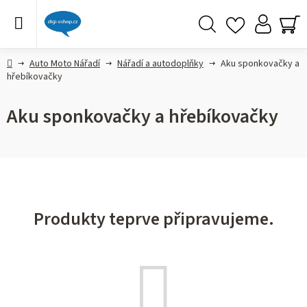
Přejít
na
obsah
Hledat
NÁ
KO
Domů
Auto Moto Nářadí
Nářadí a autodoplňky
Aku sponkovačky a
hřebíkovačky
Aku sponkovačky a hřebíkovačky
Produkty teprve připravujeme.