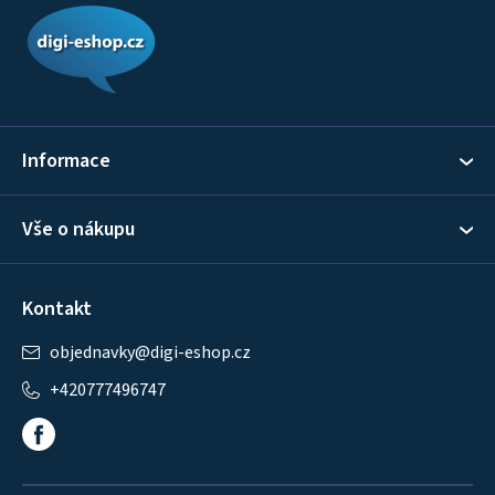
á
p
a
t
í
Informace
Vše o nákupu
Kontakt
objednavky
@
digi-eshop.cz
+420777496747