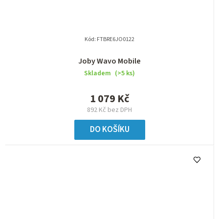
Kód:
FTBRE6JO0122
Joby Wavo Mobile
Skladem
(>5 ks)
1 079 Kč
892 Kč bez DPH
DO KOŠÍKU