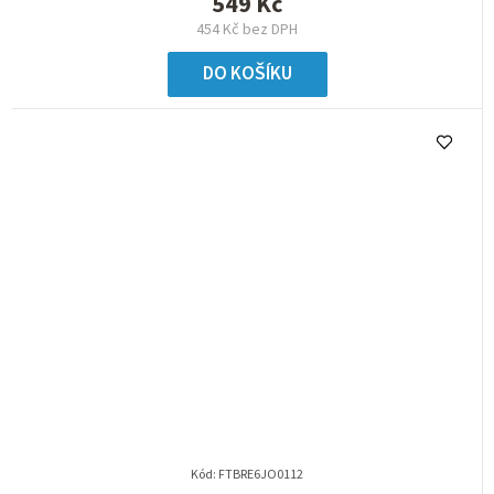
549 Kč
454 Kč bez DPH
DO KOŠÍKU
Kód:
FTBRE6JO0112