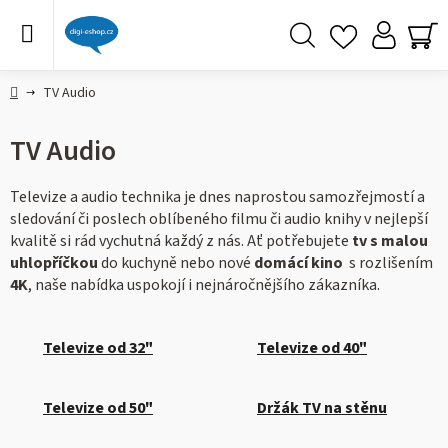
Přejít
na
obsah
Hledat
NÁ
KO
Domů
TV Audio
TV Audio
Televize a audio technika je dnes naprostou samozřejmostí a
sledování či poslech oblíbeného filmu či audio knihy v nejlepší
kvalitě si rád vychutná každý z nás. Ať potřebujete
tv s malou
uhlopříčkou
do kuchyně nebo nové
domácí kino
s rozlišením
4K
, naše nabídka uspokojí i nejnáročnějšího zákazníka.
Televize od 32"
Televize od 40"
Televize od 50"
Držák TV na stěnu