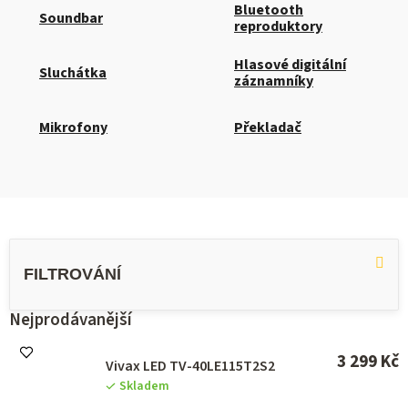
Bluetooth
Soundbar
reproduktory
Hlasové digitální
Sluchátka
záznamníky
Mikrofony
Překladač
V
ý
p
i
s
Nejprodávanější
p
r
3 299 Kč
Vivax LED TV-40LE115T2S2
o
Skladem
d