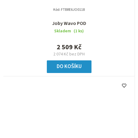
Kód:
FTBRE6JO0118
Joby Wavo POD
Skladem
(1 ks)
2 509 Kč
2 074 Kč bez DPH
DO KOŠÍKU