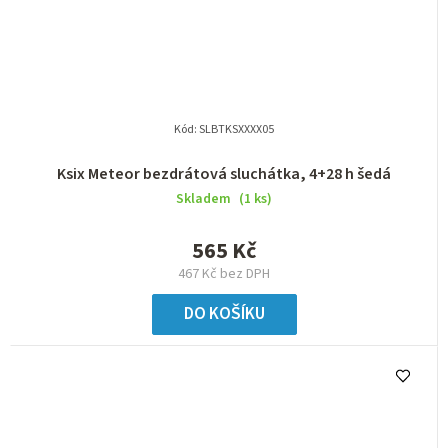
Kód:
SLBTKSXXXX05
Ksix Meteor bezdrátová sluchátka, 4+28 h šedá
Skladem
(1 ks)
565 Kč
467 Kč bez DPH
DO KOŠÍKU