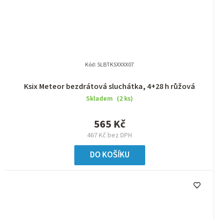
Kód:
SLBTKSXXXX07
Ksix Meteor bezdrátová sluchátka, 4+28 h růžová
Skladem
(2 ks)
565 Kč
467 Kč bez DPH
DO KOŠÍKU