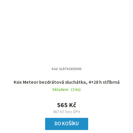
Kód:
SLBTKSXXXX06
Ksix Meteor bezdrátová sluchátka, 4+28 h stříbrná
Skladem
(3 ks)
565 Kč
467 Kč bez DPH
DO KOŠÍKU