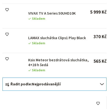
u
k
t
5 999 Kč
VIVAX TV A Series 50UHD10K
ů
Skladem
370 Kč
LAMAX sluchátka Clips1 Play Black
Skladem
Ksix Meteor bezdrátová sluchátka,
565 Kč
4+28 h šedá
Skladem
Ř
Řadit podle:
Nejprodávanější
a
z
e