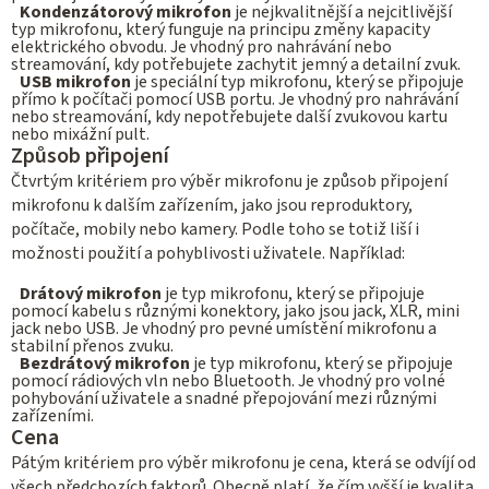
Kondenzátorový mikrofon
je nejkvalitnější a nejcitlivější
typ mikrofonu, který funguje na principu změny kapacity
elektrického obvodu. Je vhodný pro nahrávání nebo
streamování, kdy potřebujete zachytit jemný a detailní zvuk.
USB mikrofon
je speciální typ mikrofonu, který se připojuje
přímo k počítači pomocí USB portu. Je vhodný pro nahrávání
nebo streamování, kdy nepotřebujete další zvukovou kartu
nebo mixážní pult.
Způsob připojení
Čtvrtým kritériem pro výběr mikrofonu je způsob připojení
mikrofonu k dalším zařízením, jako jsou reproduktory,
počítače, mobily nebo kamery. Podle toho se totiž liší i
možnosti použití a pohyblivosti uživatele. Například:
Drátový mikrofon
je typ mikrofonu, který se připojuje
pomocí kabelu s různými konektory, jako jsou jack, XLR, mini
jack nebo USB. Je vhodný pro pevné umístění mikrofonu a
stabilní přenos zvuku.
Bezdrátový mikrofon
je typ mikrofonu, který se připojuje
pomocí rádiových vln nebo Bluetooth. Je vhodný pro volné
pohybování uživatele a snadné přepojování mezi různými
zařízeními.
Cena
Pátým kritériem pro výběr mikrofonu je cena, která se odvíjí od
všech předchozích faktorů. Obecně platí, že čím vyšší je kvalita