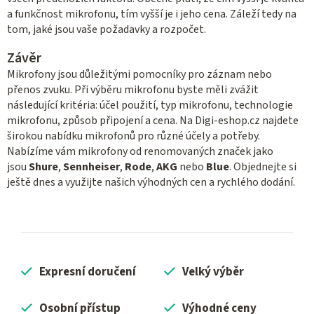
a funkčnost mikrofonu, tím vyšší je i jeho cena. Záleží tedy na
tom, jaké jsou vaše požadavky a rozpočet.
Závěr
Mikrofony jsou důležitými pomocníky pro záznam nebo
přenos zvuku. Při výběru mikrofonu byste měli zvážit
následující kritéria: účel použití, typ mikrofonu, technologie
mikrofonu, způsob připojení a cena. Na Digi-eshop.cz najdete
širokou nabídku mikrofonů pro různé účely a potřeby.
Nabízíme vám mikrofony od renomovaných značek jako
jsou
Shure
,
Sennheiser
,
Rode
,
AKG
nebo
Blue
. Objednejte si
ještě dnes a využijte našich výhodných cen a rychlého dodání.
Expresní doručení
Velký výběr
Osobní přístup
Výhodné ceny