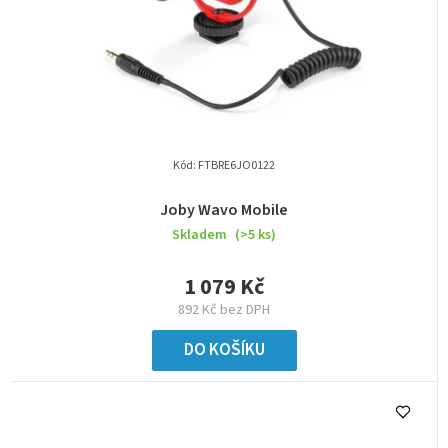
Kód:
FTBRE6JO0122
Joby Wavo Mobile
Skladem
(>5 ks)
1 079 Kč
892 Kč bez DPH
DO KOŠÍKU