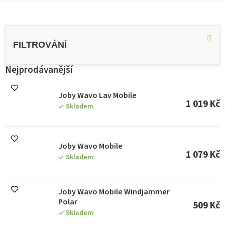
V
ý
p
i
s
Nejprodávanější
p
r
Joby Wavo Lav Mobile
o
1 019 Kč
Skladem
d
u
k
t
Joby Wavo Mobile
ů
1 079 Kč
Skladem
Joby Wavo Mobile Windjammer
Polar
509 Kč
Skladem