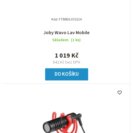
k
t
Kód:
FTBRE6JO0124
ů
Joby Wavo Lav Mobile
Skladem
(1 ks)
1 019 Kč
842 Kč bez DPH
DO KOŠÍKU