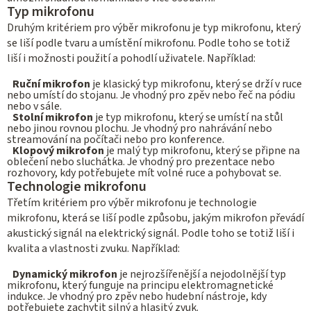
Typ mikrofonu
Druhým kritériem pro výběr mikrofonu je typ mikrofonu, který
se liší podle tvaru a umístění mikrofonu. Podle toho se totiž
liší i možnosti použití a pohodlí uživatele. Například:
Ruční mikrofon
je klasický typ mikrofonu, který se drží v ruce
nebo umístí do stojanu. Je vhodný pro zpěv nebo řeč na pódiu
nebo v sále.
Stolní mikrofon
je typ mikrofonu, který se umístí na stůl
nebo jinou rovnou plochu. Je vhodný pro nahrávání nebo
streamování na počítači nebo pro konference.
Klopový mikrofon
je malý typ mikrofonu, který se připne na
oblečení nebo sluchátka. Je vhodný pro prezentace nebo
rozhovory, kdy potřebujete mít volné ruce a pohybovat se.
Technologie mikrofonu
Třetím kritériem pro výběr mikrofonu je technologie
mikrofonu, která se liší podle způsobu, jakým mikrofon převádí
akustický signál na elektrický signál. Podle toho se totiž liší i
kvalita a vlastnosti zvuku. Například:
Dynamický mikrofon
je nejrozšířenější a nejodolnější typ
mikrofonu, který funguje na principu elektromagnetické
indukce. Je vhodný pro zpěv nebo hudební nástroje, kdy
potřebujete zachytit silný a hlasitý zvuk.