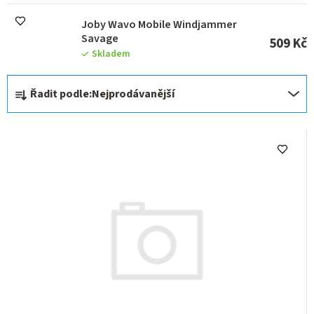
Joby Wavo Mobile Windjammer
Savage
509 Kč
Skladem
Ř
Řadit podle:
Nejprodávanější
a
z
e
n
í
p
r
o
d
u