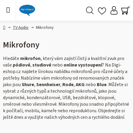
Přejít
na
obsah
Hledat
NÁ
KO
Domů
TV Audio
Mikrofony
Mikrofony
Hledáte
mikrofon
, který vám zajistí čistý a kvalitní zvuk pro
vaše
pódiové
,
studiové
nebo
online vystoupení
? Na Digi-
eshop.cz najdete širokou nabídku mikrofonů pro různé účely a
potřeby. Nabízíme vám mikrofony od renomovaných značek
jako jsou
Shure
,
Sennheiser
,
Rode
,
AKG
nebo
Blue
. Můžete si
vybrat z různých typů a technologií mikrofonů, jako jsou
dynamické, kondenzátorové, USB, bezdrátové, klopové,
směrové nebo všesměrové. Mikrofony jsou snadno připojitelné
k počítači, mobilu, kameře nebo reproduktoru. Objednejte si
ještě dnes a využijte našich výhodných cen a rychlého dodání.