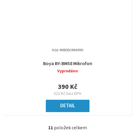
Kód:
MIBEBOMIKR90
Boya BY-BM58 Mikrofon
Vyprodáno
390 Kč
322 Kč bez DPH
DETAIL
11
položek celkem
O