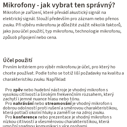
v
Mikrofony - jak vybrat ten správný?
l
Mikrofon je zařízení, které převádí akustický signál na
á
elektrický signál. Slouží především pro záznam nebo přenos
d
zvuku. Při výběru mikrofonu je důležité zvážit několik faktorů,
a
jako jsou účel použití, typ mikrofonu, technologie mikrofonu,
c
způsob připojení nebo cena.
í
p
r
Účel použití
v
Prvním kritériem pro výběr mikrofonu je účel, pro který ho
k
chcete používat. Podle toho se totiž liší požadavky na kvalitu a
y
charakteristiku zvuku. Například:
v
Pro
zpěv
nebo hudební nástroje je vhodný mikrofon s
ý
vysokou citlivostí a širokým frekvenčním rozsahem, který
p
zachytí i jemné nuance hlasu nebo tónu.
Pro
nahrávání
nebo
streamování
je vhodný mikrofon s
i
dobrou odolností proti rušení a směrovou charakteristikou,
s
která potlačí okolní hluky a zaměří se na zdroj zvuku.
Pro
konference
nebo prezentace je vhodný mikrofon s
u
nízkou citlivostí a všesměrovou charakteristikou, která
umožní snadnou komunikaci s více osobami.