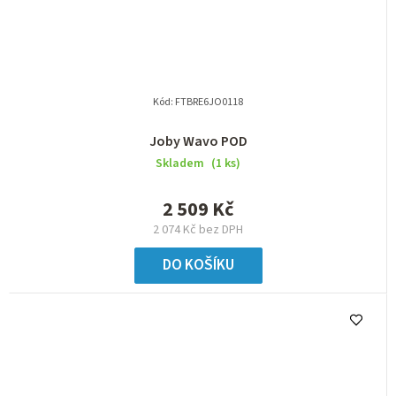
Kód:
FTBRE6JO0118
Joby Wavo POD
Skladem
(1 ks)
2 509 Kč
2 074 Kč bez DPH
DO KOŠÍKU