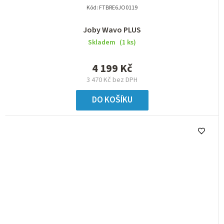
Kód:
FTBRE6JO0119
Joby Wavo PLUS
Skladem
(1 ks)
4 199 Kč
3 470 Kč bez DPH
DO KOŠÍKU