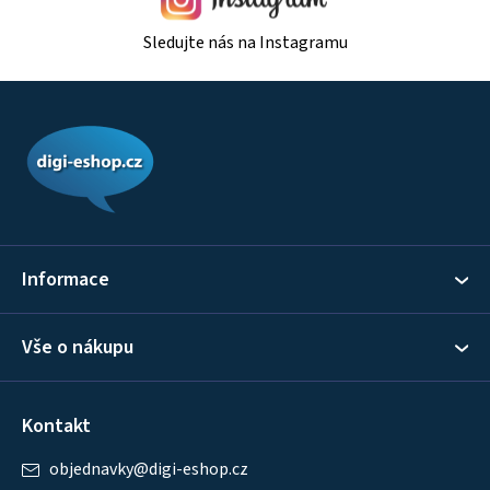
Sledujte nás na Instagramu
Z
á
p
a
t
í
Informace
Vše o nákupu
Kontakt
objednavky
@
digi-eshop.cz