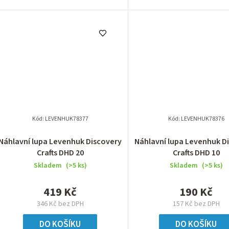
Kód:
LEVENHUK78377
Kód:
LEVENHUK78376
Náhlavní lupa Levenhuk Discovery
Náhlavní lupa Levenhuk D
Crafts DHD 20
Crafts DHD 10
Skladem
(>5 ks)
Skladem
(>5 ks)
419 Kč
190 Kč
346 Kč bez DPH
157 Kč bez DPH
DO KOŠÍKU
DO KOŠÍKU