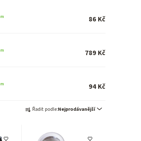
em
86 Kč
em
789 Kč
em
94 Kč
Ř
Řadit podle:
Nejprodávanější
a
z