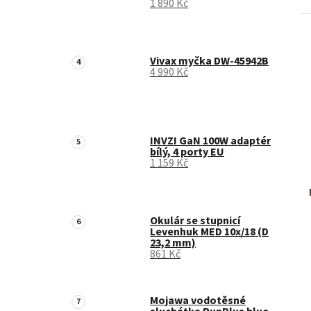
1 890 Kč
Vivax myčka DW-45942B
4 990 Kč
INVZI GaN 100W adaptér
bílý, 4 porty EU
1 159 Kč
Okulár se stupnicí
Levenhuk MED 10x/18 (D
23,2 mm)
861 Kč
Mojawa vodotěsné