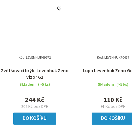
Kód:
LEVENHUK69672
Kód:
LEVENHUK70437
Zvětšovací brýle Levenhuk Zeno
Lupa Levenhuk Zeno G
Vizor G2
Skladem
(>5 ks)
Skladem
(>5 ks)
244 Kč
110 Kč
202 Kč bez DPH
91 Kč bez DPH
DO KOŠÍKU
DO KOŠÍKU