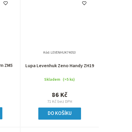
Kód:
LEVENHUK74053
em ZM5
Lupa Levenhuk Zeno Handy ZH19
Skladem
(>5 ks)
86 Kč
71 Kč bez DPH
DO KOŠÍKU