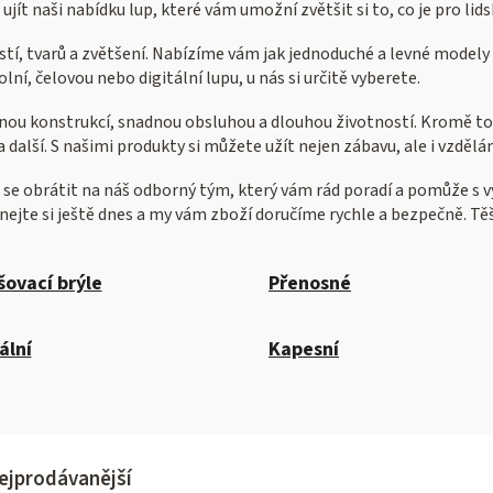
jít naši nabídku lup, které vám umožní zvětšit si to, co je pro lids
stí, tvarů a zvětšení. Nabízíme vám jak jednoduché a levné modely 
olní, čelovou nebo digitální lupu, u nás si určitě vyberete.
vnou konstrukcí, snadnou obsluhou a dlouhou životností. Kromě toh
a další. S našimi produkty si můžete užít nejen zábavu, ale i vzdělán
ejte se obrátit na náš odborný tým, který vám rád poradí a pomůže 
jte si ještě dnes a my vám zboží doručíme rychle a bezpečně. Těš
šovací brýle
Přenosné
ální
Kapesní
ejprodávanější