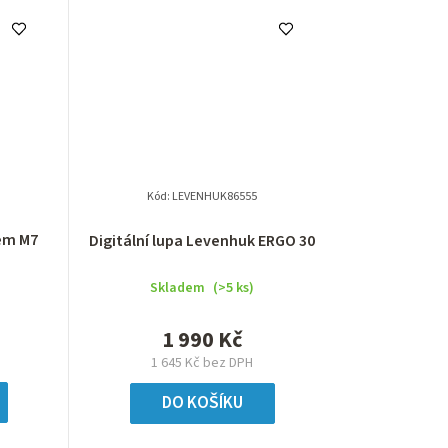
Kód:
LEVENHUK86555
em M7
Digitální lupa Levenhuk ERGO 30
Skladem
(>5 ks)
1 990 Kč
1 645 Kč bez DPH
DO KOŠÍKU