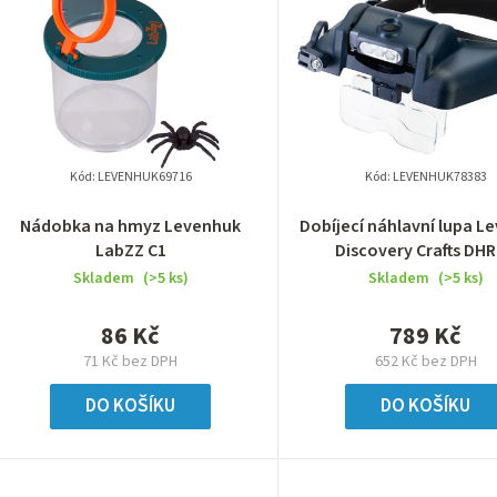
Kód:
LEVENHUK69716
Kód:
LEVENHUK78383
Nádobka na hmyz Levenhuk
Dobíjecí náhlavní lupa L
LabZZ C1
Discovery Crafts DHR
Skladem
(>5 ks)
Skladem
(>5 ks)
86 Kč
789 Kč
71 Kč bez DPH
652 Kč bez DPH
DO KOŠÍKU
DO KOŠÍKU