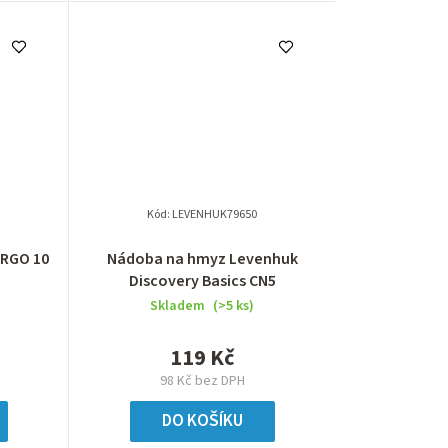
Kód:
LEVENHUK79650
ERGO 10
Nádoba na hmyz Levenhuk
Discovery Basics CN5
Skladem
(>5 ks)
119 Kč
98 Kč bez DPH
DO KOŠÍKU