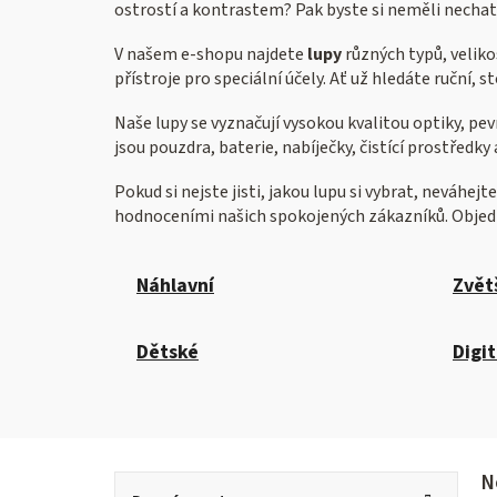
ostrostí a kontrastem? Pak byste si neměli nechat u
V našem e-shopu najdete
lupy
různých typů, veliko
přístroje pro speciální účely. Ať už hledáte ruční, st
Naše lupy se vyznačují vysokou kvalitou optiky, pe
jsou pouzdra, baterie, nabíječky, čistící prostředky 
Pokud si nejste jisti, jakou lupu si vybrat, neváh
hodnoceními našich spokojených zákazníků. Objedne
Náhlavní
Zvět
Dětské
Digit
P
K
V
N
Přeskočit