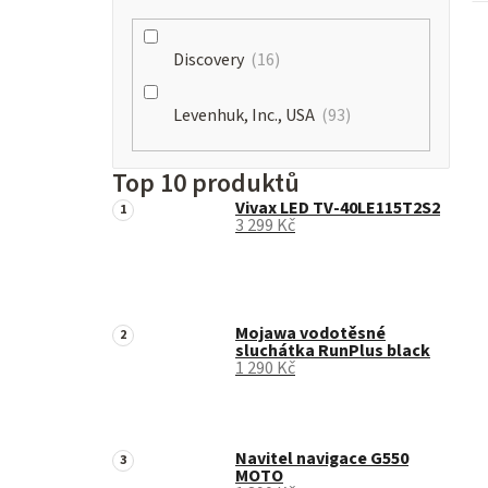
Discovery
16
Levenhuk, Inc., USA
93
Top 10 produktů
Vivax LED TV-40LE115T2S2
3 299 Kč
Mojawa vodotěsné
sluchátka RunPlus black
1 290 Kč
Navitel navigace G550
MOTO