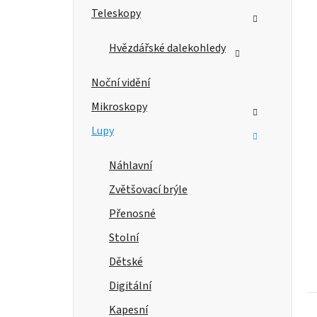
e
Teleskopy
l
Hvězdářské dalekohledy
Noční vidění
Mikroskopy
Lupy
Náhlavní
Zvětšovací brýle
Přenosné
Stolní
Dětské
Digitální
Kapesní