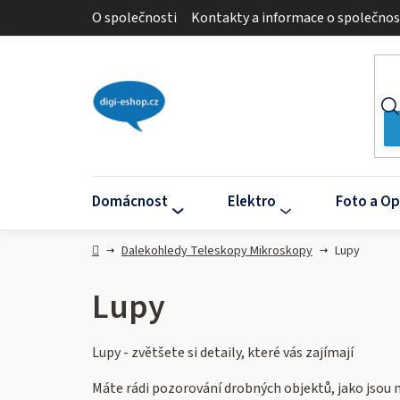
Přejít
O společnosti
Kontakty a informace o společnos
na
obsah
Domácnost
Elektro
Foto a Op
Domů
Dalekohledy Teleskopy Mikroskopy
Lupy
Lupy
Lupy - zvětšete si detaily, které vás zajímají
Máte rádi pozorování drobných objektů, jako jsou 