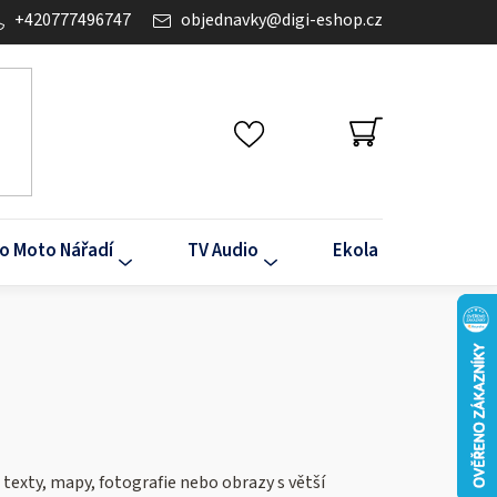
+420777496747
objednavky
@
digi-eshop.cz
NÁKUPNÍ
KOŠÍK
o Moto Nářadí
TV Audio
Ekola
Klima
texty, mapy, fotografie nebo obrazy s větší