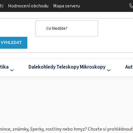
ti
Hodnocení obchodu
Mapa serveru
tika
Dalekohledy Teleskopy Mikroskopy
Aut
mince, známky, šperky, rostliny nebo hmyz? Chcete si prohlédnout 