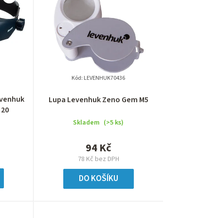
e
n
í
p
r
Kód:
LEVENHUK70436
o
evenhuk
Lupa Levenhuk Zeno Gem M5
 20
d
Skladem
(>5 ks)
u
94 Kč
k
78 Kč bez DPH
t
DO KOŠÍKU
ů