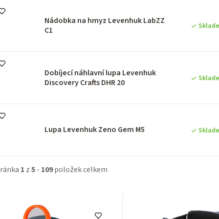
Nádobka na hmyz Levenhuk LabZZ
Sklad
C1
Dobíjecí náhlavní lupa Levenhuk
Sklad
Discovery Crafts DHR 20
Lupa Levenhuk Zeno Gem M5
Sklad
tránka
1
z
5
-
109
položek celkem