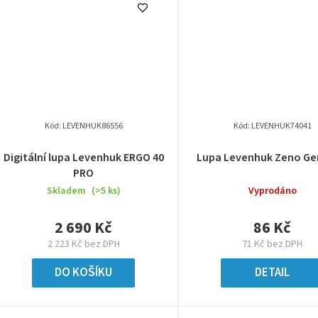
Kód:
LEVENHUK86556
Kód:
LEVENHUK74041
Digitální lupa Levenhuk ERGO 40
Lupa Levenhuk Zeno G
PRO
Skladem
(>5 ks)
Vyprodáno
2 690 Kč
86 Kč
2 223 Kč bez DPH
71 Kč bez DPH
DO KOŠÍKU
DETAIL