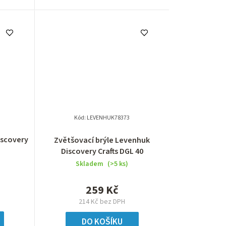
Kód:
LEVENHUK78373
iscovery
Zvětšovací brýle Levenhuk
Discovery Crafts DGL 40
Skladem
(>5 ks)
259 Kč
214 Kč bez DPH
DO KOŠÍKU