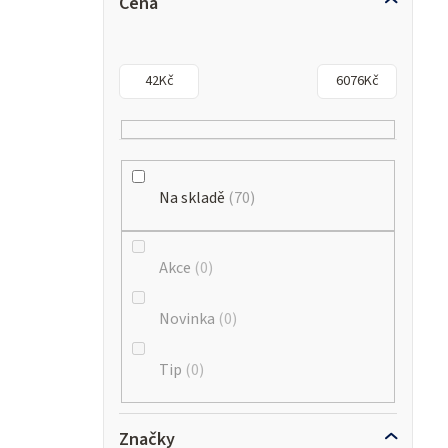
Cena
42
Kč
6076
Kč
Na skladě
70
Akce
0
Novinka
0
Tip
0
Značky