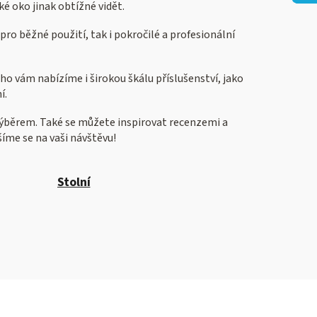
ké oko jinak obtížné vidět.
pro běžné použití, tak i pokročilé a profesionální
o vám nabízíme i širokou škálu příslušenství, jako
í.
s výběrem. Také se můžete inspirovat recenzemi a
íme se na vaši návštěvu!
Stolní