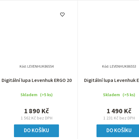
Kód:
LEVENHUK86554
Kód:
LEVENHUK86553
Digitální lupa Levenhuk ERGO 20
Digitální lupa Levenhuk 
Skladem
(>5 ks)
Skladem
(>5 ks)
1 890 Kč
1 490 Kč
1 562 Kč bez DPH
1 231 Kč bez DPH
DO KOŠÍKU
DO KOŠÍKU