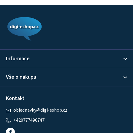
Z
á
p
a
t
í
Informace
Vše o nákupu
Kontakt
objednavky
@
digi-eshop.cz
+420777496747