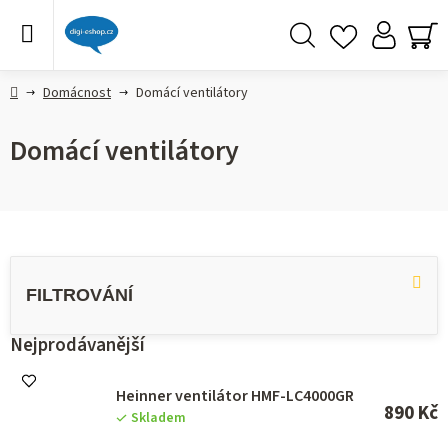
Přejít
na
obsah
Hledat
NÁ
KO
Domů
Domácnost
Domácí ventilátory
Domácí ventilátory
V
ý
p
i
s
Nejprodávanější
p
r
Heinner ventilátor HMF-LC4000GR
o
890 Kč
Skladem
d