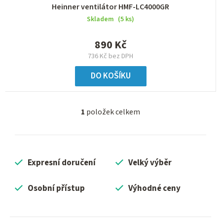
Heinner ventilátor HMF-LC4000GR
Skladem
(5 ks)
890 Kč
736 Kč bez DPH
DO KOŠÍKU
1
položek celkem
O
v
l
á
Expresní doručení
Velký výběr
d
a
c
Osobní přístup
Výhodné ceny
í
p