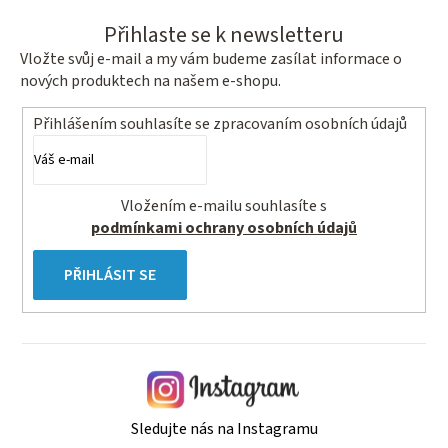
r
v
Přihlaste se k newsletteru
k
Vložte svůj e-mail a my vám budeme zasílat informace o
y
nových produktech na našem e-shopu.
v
ý
Přihlášením souhlasíte se
zpracovaním osobních údajů
p
i
s
Vložením e-mailu souhlasíte s
u
podmínkami ochrany osobních údajů
PŘIHLÁSIT SE
Sledujte nás na Instagramu