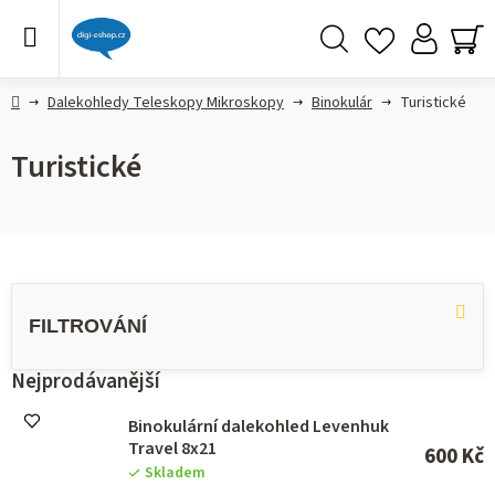
Přejít
na
obsah
Hledat
NÁ
KO
Domů
Dalekohledy Teleskopy Mikroskopy
Binokulár
Turistické
Turistické
V
ý
p
i
s
Nejprodávanější
p
r
Binokulární dalekohled Levenhuk
o
Travel 8x21
600 Kč
d
Skladem