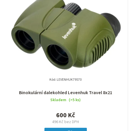
n
í
p
r
o
d
u
k
t
Kód:
LEVENHUK79570
ů
Binokulární dalekohled Levenhuk Travel 8x21
Skladem
(>5 ks)
600 Kč
496 Kč bez DPH