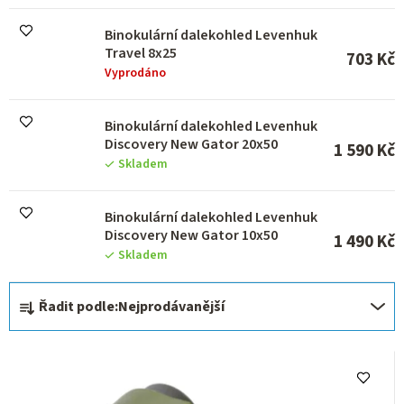
u
k
Binokulární dalekohled Levenhuk
t
Travel 8x25
ů
703 Kč
Vyprodáno
Binokulární dalekohled Levenhuk
Discovery New Gator 20x50
1 590 Kč
Skladem
Binokulární dalekohled Levenhuk
Discovery New Gator 10x50
1 490 Kč
Skladem
Ř
Řadit podle:
Nejprodávanější
a
z
e