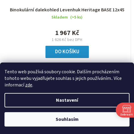
Binokulární dalekohled Levenhuk Heritage BASE 12x45
Skladem
(>5 ks)
1 967 Kč
1 626 Kč bez DPH
DO KOŠÍKU
Tento web používá soubory cookie. Dalším procházením
NAČÍST 24 DALŠÍCH
tohoto webu vyjadřujete souhlas s jejich používáním.. Více
informací
zde
.
S
1
3
t
O
r
Nastavení
67
položek celkem
v
á
l
NAHORU
n
Zobrazit
á
Souhlasím
k
d
o
a