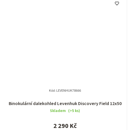
Kód:
LEVENHUK78666
Binokulární dalekohled Levenhuk Discovery Field 12x50
Skladem
(>5 ks)
2 290 Kč