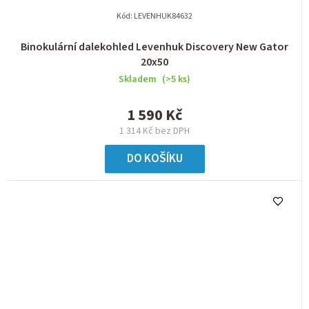
Kód:
LEVENHUK84632
Binokulární dalekohled Levenhuk Discovery New Gator
20x50
Skladem
(>5 ks)
1 590 Kč
1 314 Kč bez DPH
DO KOŠÍKU