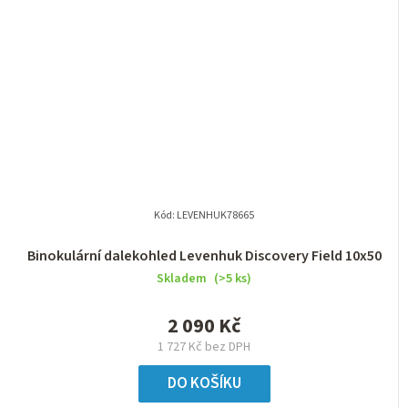
Kód:
LEVENHUK78665
Binokulární dalekohled Levenhuk Discovery Field 10x50
Skladem
(>5 ks)
2 090 Kč
1 727 Kč bez DPH
DO KOŠÍKU