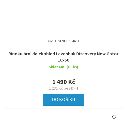
Kód:
LEVENHUK84631
Binokulární dalekohled Levenhuk Discovery New Gator
10x50
Skladem
(>5 ks)
1 490 Kč
1 231 Kč bez DPH
DO KOŠÍKU