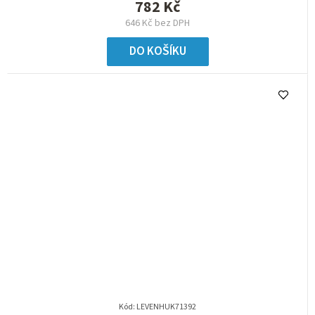
782 Kč
646 Kč bez DPH
DO KOŠÍKU
Kód:
LEVENHUK71392