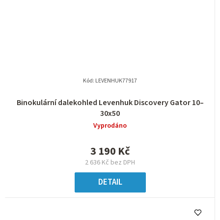
Kód:
LEVENHUK77917
Binokulární dalekohled Levenhuk Discovery Gator 10–
30x50
Vyprodáno
3 190 Kč
2 636 Kč bez DPH
DETAIL