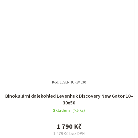
Kód:
LEVENHUK84630
Binokulární dalekohled Levenhuk Discovery New Gator 10–
30x50
Skladem
(>5 ks)
1 790 Kč
1 479 Kč bez DPH