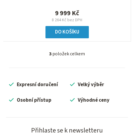
9 999 Kč
8 264 Kč bez DPH
DO KOŠÍKU
3
položek celkem
O
v
l
á
Expresní doručení
Velký výběr
d
a
c
Osobní přístup
Výhodné ceny
í
p
r
v
Přihlaste se k newsletteru