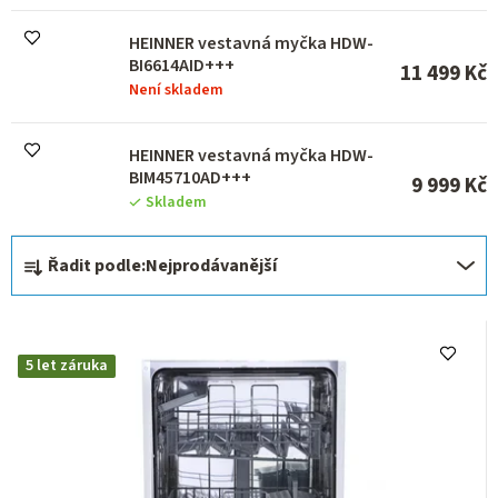
u
k
HEINNER vestavná myčka HDW-
t
BI6614AID+++
ů
11 499 Kč
Není skladem
HEINNER vestavná myčka HDW-
BIM45710AD+++
9 999 Kč
Skladem
Ř
Řadit podle:
Nejprodávanější
a
z
e
5 let záruka
n
í
p
r