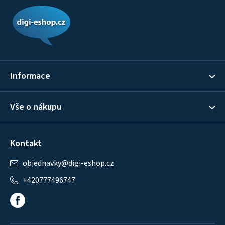
á
p
a
t
í
Informace
Vše o nákupu
Kontakt
objednavky
@
digi-eshop.cz
+420777496747