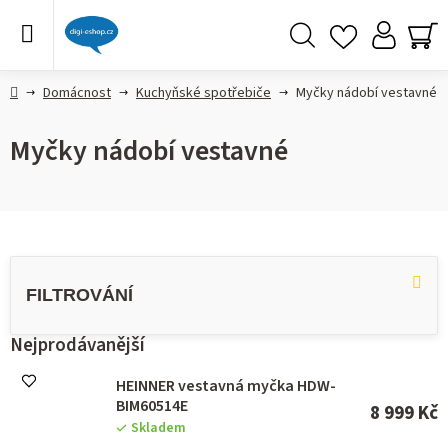
Přejít
na
obsah
Hledat
NÁ
KO
Domů
Domácnost
Kuchyňské spotřebiče
Myčky nádobí vestavné
Myčky nádobí vestavné
V
ý
p
i
s
Nejprodávanější
p
r
HEINNER vestavná myčka HDW-
o
BIM60514E
8 999 Kč
d
Skladem