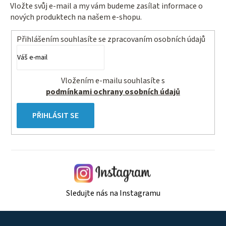
k
Vložte svůj e-mail a my vám budeme zasílat informace o
y
nových produktech na našem e-shopu.
v
ý
Přihlášením souhlasíte se
zpracovaním osobních údajů
p
i
s
Vložením e-mailu souhlasíte s
u
podmínkami ochrany osobních údajů
PŘIHLÁSIT SE
Sledujte nás na Instagramu
Z