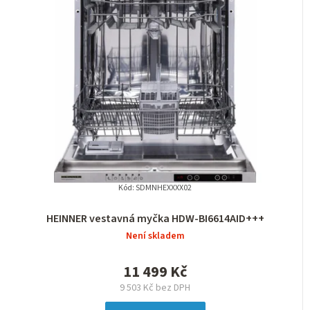
Kód:
SDMNHEXXXX02
HEINNER vestavná myčka HDW-BI6614AID+++
Není skladem
11 499 Kč
9 503 Kč bez DPH