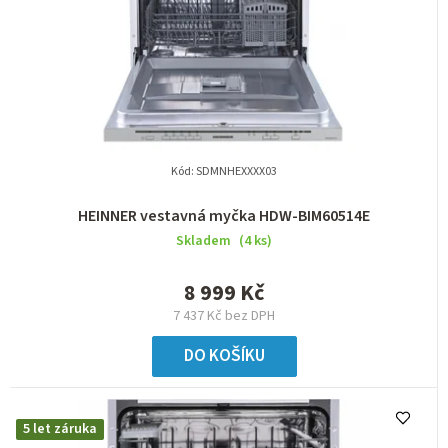
o
d
u
k
t
Kód:
SDMNHEXXXX03
ů
HEINNER vestavná myčka HDW-BIM60514E
Skladem
(4 ks)
8 999 Kč
7 437 Kč bez DPH
DO KOŠÍKU
5 let záruka