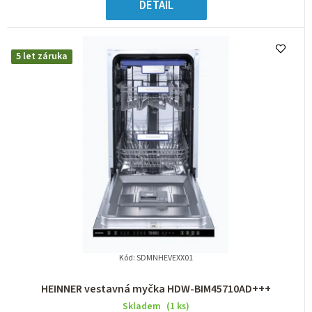
DETAIL
5 let záruka
Kód:
SDMNHEVEXX01
HEINNER vestavná myčka HDW-BIM45710AD+++
Skladem
(1 ks)