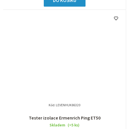
DO KOŠÍKU
Kód:
LEVENHUK86320
Tester izolace Ermenrich Ping ET50
Skladem
(>5 ks)