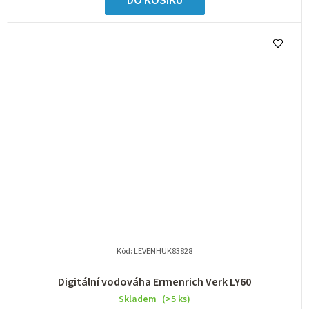
DO KOŠÍKU
Kód:
LEVENHUK83828
Digitální vodováha Ermenrich Verk LY60
Skladem
(>5 ks)