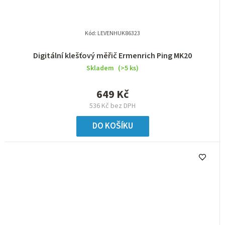
Kód:
LEVENHUK86323
Digitální klešťový měřič Ermenrich Ping MK20
Skladem
(>5 ks)
649 Kč
536 Kč bez DPH
DO KOŠÍKU