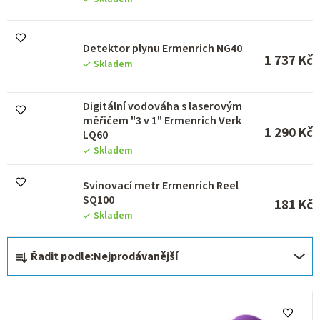
u
k
t
Detektor plynu Ermenrich NG40
ů
1 737 Kč
Skladem
Digitální vodováha s laserovým
měřičem "3 v 1" Ermenrich Verk
1 290 Kč
LQ60
Skladem
Svinovací metr Ermenrich Reel
SQ100
181 Kč
Skladem
Ř
Řadit podle:
Nejprodávanější
a
z
e