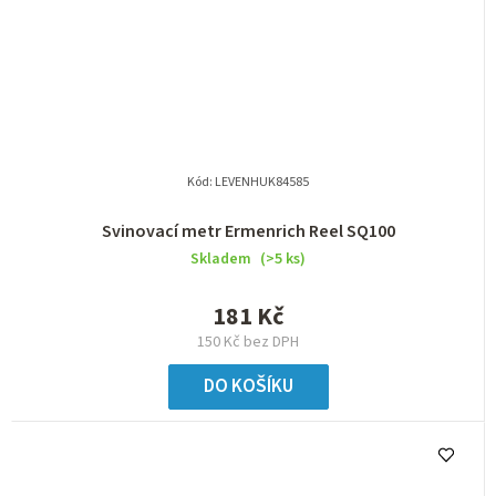
Kód:
LEVENHUK84585
Svinovací metr Ermenrich Reel SQ100
Skladem
(>5 ks)
181 Kč
150 Kč bez DPH
DO KOŠÍKU