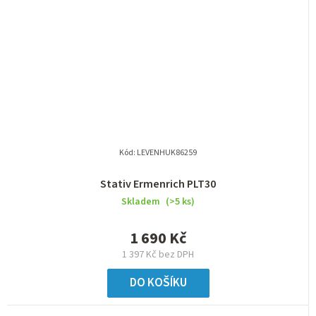
Kód:
LEVENHUK86259
Stativ Ermenrich PLT30
Skladem
(>5 ks)
1 690 Kč
1 397 Kč bez DPH
DO KOŠÍKU