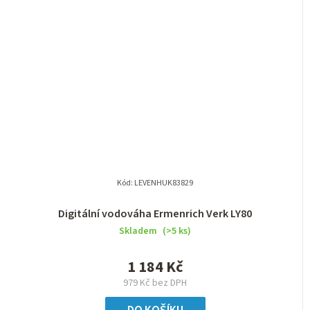
Kód:
LEVENHUK83829
Digitální vodováha Ermenrich Verk LY80
Skladem
(>5 ks)
1 184 Kč
979 Kč bez DPH