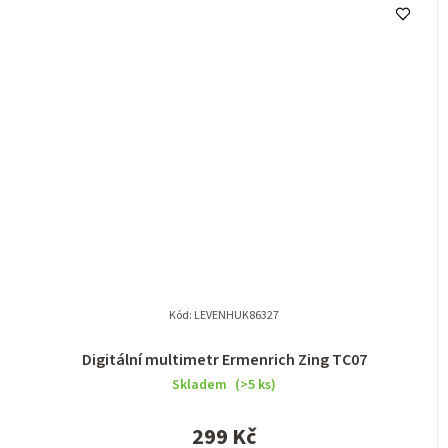
Kód:
LEVENHUK86327
Digitální multimetr Ermenrich Zing TC07
Skladem
(>5 ks)
299 Kč