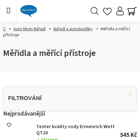
Přejít
na
obsah
Hledat
NÁ
KO
Domů
Auto Moto Nářadí
Nářadí a autodoplňky
Měřidla a měřící
přístroje
Měřidla a měřící přístroje
V
ý
p
i
s
Nejprodávanější
p
r
Tester kvality vody Ermenrich Wett
o
QT20
545 Kč
d
Skladem