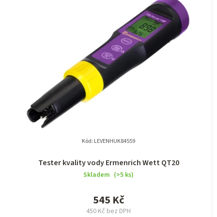
n
í
p
r
o
d
u
k
t
Kód:
LEVENHUK84559
ů
Tester kvality vody Ermenrich Wett QT20
Skladem
(>5 ks)
545 Kč
450 Kč bez DPH