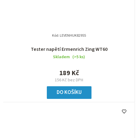
Kód:
LEVENHUK82955
Tester napětí Ermenrich Zing WT60
Skladem
(>5 ks)
189 Kč
156 Kč bez DPH
DO KOŠÍKU