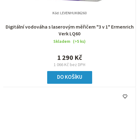
Kód:
LEVENHUK86260
Digitální vodováha s laserovým měřičem "3 v 1" Ermenrich
Verk LQ60
Skladem
(>5 ks)
1 290 Kč
1 066 Kč bez DPH
DO KOŠÍKU