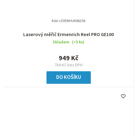
Kód:
LEVENHUK86256
Laserový měřič Ermenrich Reel PRO GE100
Skladem
(>5 ks)
949 Kč
784 Kč bez DPH
DO KOŠÍKU