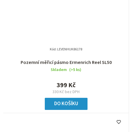
Kód:
LEVENHUK86178
Pozemní měřicí pásmo Ermenrich Reel SL50
Skladem
(>5 ks)
399 Kč
330 Kč bez DPH
DO KOŠÍKU