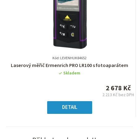
Kód: LEVENHUK84652
Průměrné
Laserový měřič Ermenrich PRO LR100 s fotoaparátem
hodnocení
Skladem
produktu
je
2 678 Kč
0,0
2 213 Kč bez DPH
z
Měrná
5
cena:
DETAIL
hvězdiček.