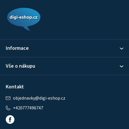
Z
á
p
a
t
í
Informace
Vše o nákupu
Kontakt
objednavky
@
digi-eshop.cz
+420777496747