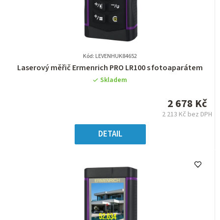
Kód: LEVENHUK84652
Průměrné
Laserový měřič Ermenrich PRO LR100 s fotoaparátem
hodnocení
Skladem
produktu
je
2 678 Kč
0,0
2 213 Kč bez DPH
z
Měrná
5
cena:
DETAIL
hvězdiček.