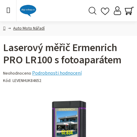
Přejít
na
obsah
Hledat
NÁ
KO
Domů
Auto Moto Nářadí
Laserový měřič Ermenrich
PRO LR100 s fotoaparátem
Průměrné
Podrobnosti hodnocení
Neohodnoceno
hodnocení
Kód:
LEVENHUK84652
produktu
je
0,0
z 5
hvězdiček.