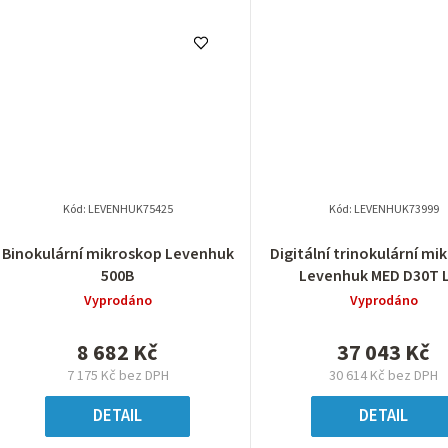
Kód:
LEVENHUK75425
Kód:
LEVENHUK73999
Binokulární mikroskop Levenhuk
Digitální trinokulární mi
500B
Levenhuk MED D30T 
Vyprodáno
Vyprodáno
8 682 Kč
37 043 Kč
7 175 Kč bez DPH
30 614 Kč bez DPH
DETAIL
DETAIL