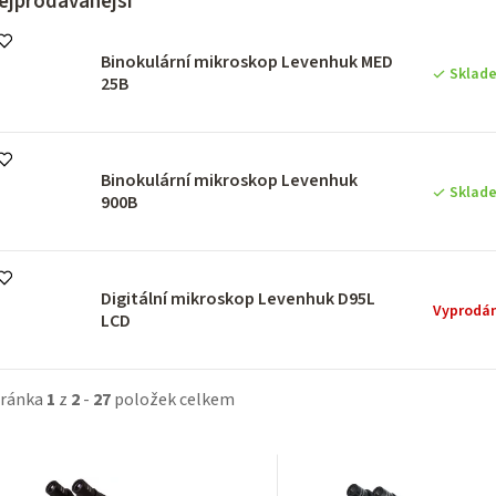
ejprodávanější
Binokulární mikroskop Levenhuk MED
Sklad
25B
Binokulární mikroskop Levenhuk
Sklad
900B
Digitální mikroskop Levenhuk D95L
Vyprodá
LCD
tránka
1
z
2
-
27
položek celkem