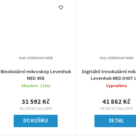
Kód:
LEVENHUK74008
Kód:
LEVENHUK74006
Binokulární mikroskop Levenhuk
Digitální trinokulární mi
MED 45B
Levenhuk MED D40T 
Skladem
(3 ks)
Vyprodáno
31 592 Kč
41 862 Kč
26 109 Kč bez DPH
34 597 Kč bez DPH
DO KOŠÍKU
DETAIL