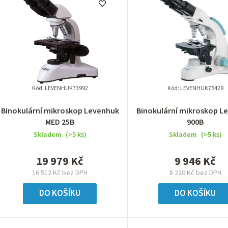
Kód:
LEVENHUK73992
Kód:
LEVENHUK75429
Binokulární mikroskop Levenhuk
Binokulární mikroskop L
MED 25B
900B
Skladem
(>5 ks)
Skladem
(>5 ks)
19 979 Kč
9 946 Kč
16 512 Kč bez DPH
8 220 Kč bez DPH
DO KOŠÍKU
DO KOŠÍKU