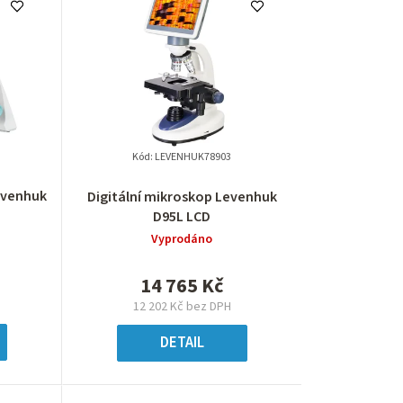
e
n
í
p
r
Kód:
LEVENHUK78903
o
evenhuk
Digitální mikroskop Levenhuk
D95L LCD
d
Vyprodáno
u
14 765 Kč
k
12 202 Kč bez DPH
t
DETAIL
ů