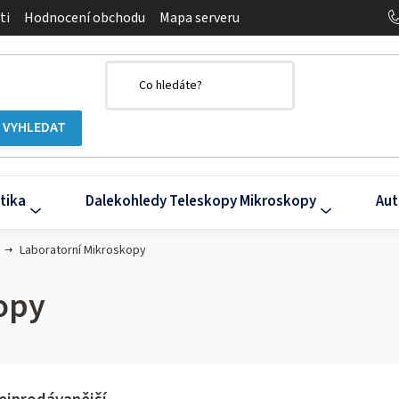
ti
Hodnocení obchodu
Mapa serveru
tika
Dalekohledy Teleskopy Mikroskopy
Aut
Laboratorní Mikroskopy
opy