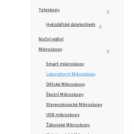
n
e
Teleskopy
l
Hvězdářské dalekohledy
Noční vidění
Mikroskopy
Smart mikroskopy
Laboratorní Mikroskopy
Dětské Mikroskopy
Školní Mikroskopy
Stereoskopické Mikroskopy
USB mikroskopy
Žákovské Mikroskopy