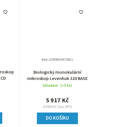
Kód:
LEVENHUK73811
kroskop
Biologický monokulární
LCD
mikroskop Levenhuk 320 BASE
Skladem
(>5 ks)
5 917 Kč
4 890 Kč bez DPH
DO KOŠÍKU