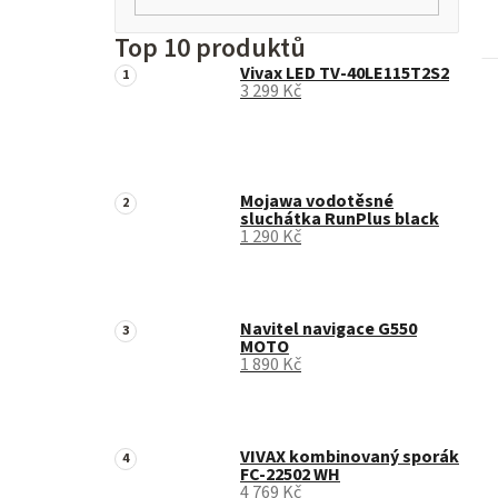
Top 10 produktů
Vivax LED TV-40LE115T2S2
3 299 Kč
Mojawa vodotěsné
sluchátka RunPlus black
1 290 Kč
Navitel navigace G550
MOTO
1 890 Kč
VIVAX kombinovaný sporák
FC-22502 WH
4 769 Kč