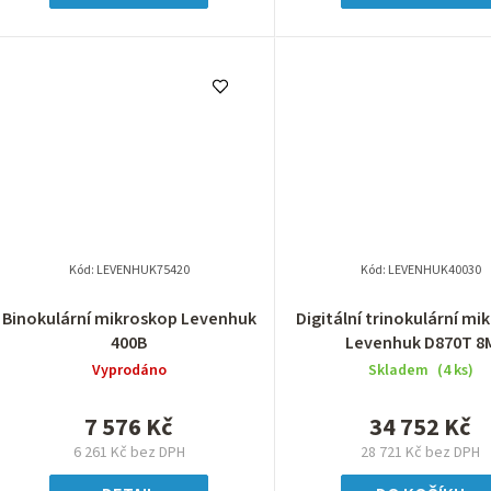
Kód:
LEVENHUK75420
Kód:
LEVENHUK40030
Binokulární mikroskop Levenhuk
Digitální trinokulární mi
400B
Levenhuk D870T 8
Vyprodáno
Skladem
(4 ks)
7 576 Kč
34 752 Kč
6 261 Kč bez DPH
28 721 Kč bez DPH