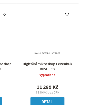
Kód:
LEVENHUK78902
kroskop
Digitální mikroskop Levenhuk
T
D85L LCD
Vyprodáno
11 289 Kč
9 330 Kč bez DPH
DETAIL