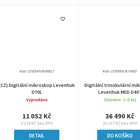
Kód:
LEVENHUK66827
Kód:
LEVENHUK74007
(CZ) Digitální mikroskop Levenhuk
Digitální trinokulární mi
D70L
Levenhuk MED D40
Vyprodáno
Skladem
(>5 ks)
11 052 Kč
36 490 Kč
9 134 Kč bez DPH
30 157 Kč bez DPH
DETAIL
DO KOŠÍKU