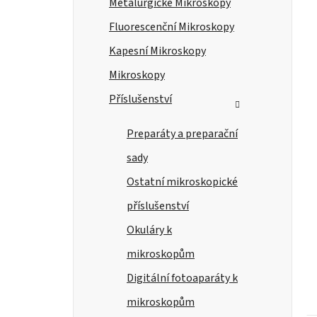
Metalurgické Mikroskopy
Fluorescenční Mikroskopy
Kapesní Mikroskopy
Mikroskopy
Příslušenství
Preparáty a preparační
sady
Ostatní mikroskopické
příslušenství
Okuláry k
mikroskopům
Digitální fotoaparáty k
mikroskopům