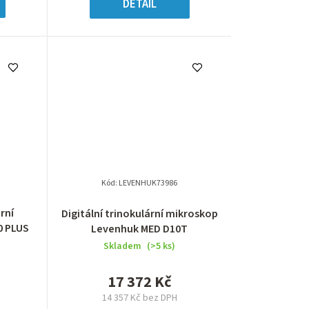
DETAIL
Kód:
LEVENHUK73986
rní
Digitální trinokulární mikroskop
0 PLUS
Levenhuk MED D10T
Skladem
(>5 ks)
17 372 Kč
14 357 Kč bez DPH