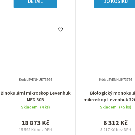
DETAIL
DO KOŠÍKU
Kód:
LEVENHUK73996
Kód:
LEVENHUK73795
Binokulární mikroskop Levenhuk
Biologický monokulá
MED 30B
mikroskop Levenhuk 32
Skladem
(4 ks)
Skladem
(>5 ks)
18 873 Kč
6 312 Kč
15 598 Kč bez DPH
5 217 Kč bez DPH