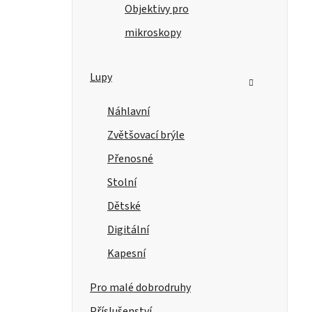
Objektivy pro
mikroskopy
Lupy
Náhlavní
Zvětšovací brýle
Přenosné
Stolní
Dětské
Digitální
Kapesní
Pro malé dobrodruhy
Příslušenství