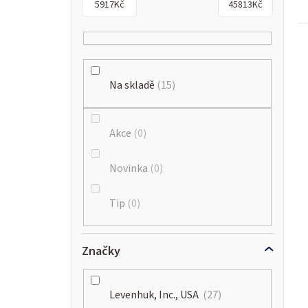
5917
Kč
45813
Kč
Na skladě
15
Akce
0
Novinka
0
Tip
0
Značky
Levenhuk, Inc., USA
27