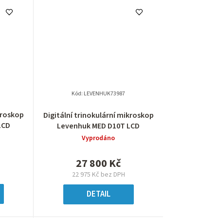
Kód:
LEVENHUK73987
kroskop
Digitální trinokulární mikroskop
LCD
Levenhuk MED D10T LCD
Vyprodáno
27 800 Kč
22 975 Kč bez DPH
DETAIL