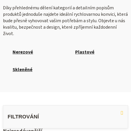
Díky přehlednému dělení kategorií a detailním popisům
produktů jednoduše najdete ideální rychlovarnou konvici, která
bude přesně vyhovovat vašim potřebám a stylu. Objevte u nás
kvalitu, bezpečnost a design, které zpříjemní každodenní
život.
Nerezové
Plastové
Skleněné
V
ý
p
i
s