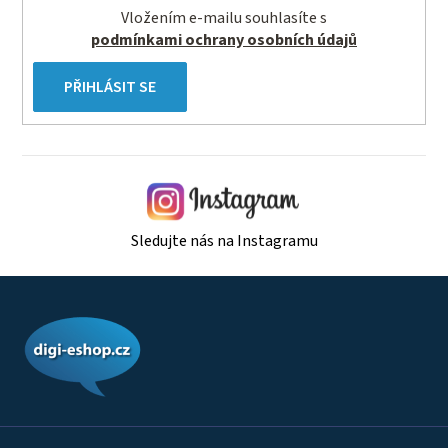
s
Vložením e-mailu souhlasíte s
u
podmínkami ochrany osobních údajů
PŘIHLÁSIT SE
Sledujte nás na Instagramu
Z
á
p
a
t
í