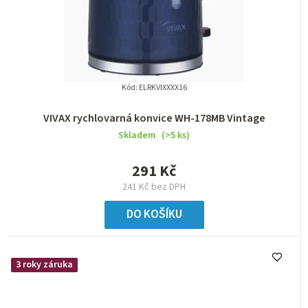
Kód:
ELRKVIXXXX16
VIVAX rychlovarná konvice WH-178MB Vintage
Skladem
(>5 ks)
291 Kč
241 Kč bez DPH
DO KOŠÍKU
3 roky záruka