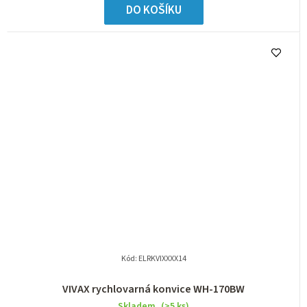
DO KOŠÍKU
Kód:
ELRKVIXXXX14
VIVAX rychlovarná konvice WH-170BW
Skladem
(>5 ks)