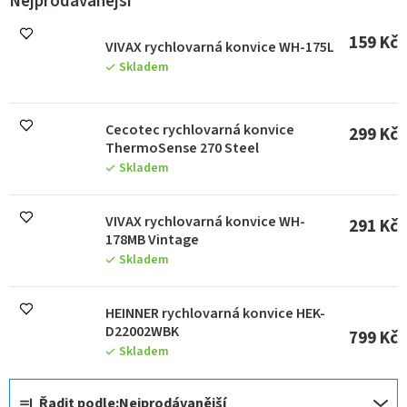
Nejprodávanější
p
r
159 Kč
VIVAX rychlovarná konvice WH-175L
o
Skladem
d
u
k
Cecotec rychlovarná konvice
t
299 Kč
ThermoSense 270 Steel
ů
Skladem
VIVAX rychlovarná konvice WH-
291 Kč
178MB Vintage
Skladem
HEINNER rychlovarná konvice HEK-
D22002WBK
799 Kč
Skladem
Ř
Řadit podle:
Nejprodávanější