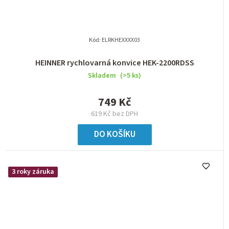
Kód:
ELRKHEXXXX03
HEINNER rychlovarná konvice HEK-2200RDSS
Skladem
(>5 ks)
749 Kč
619 Kč bez DPH
DO KOŠÍKU
3 roky záruka