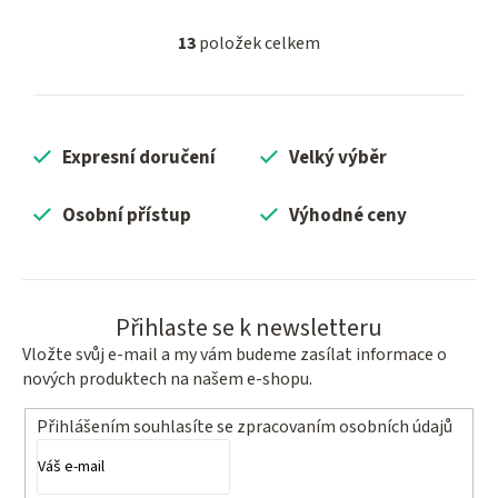
13
položek celkem
O
v
l
á
Expresní doručení
Velký výběr
d
a
c
Osobní přístup
Výhodné ceny
í
p
r
v
Přihlaste se k newsletteru
k
Vložte svůj e-mail a my vám budeme zasílat informace o
y
nových produktech na našem e-shopu.
v
ý
Přihlášením souhlasíte se
zpracovaním osobních údajů
p
i