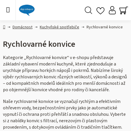
Přejít
na
obsah
Hledat
NÁ
KO
Domů
Domácnost
Kuchyňské spotřebiče
Rychlovarné konvice
Rychlovarné konvice
Kategorie „Rychlovarné konvice“ v e-shopu představuje
základní vybavení moderní kuchyně, které zjednodušuje a
urychluje přípravu horkých nápojů i pokrmů. Nabízíme široký
výběr rychlovarných konvic různých velikostí, výkonů a designů
– od kompaktních modelů ideálních pro menší domácnosti až
po objemnější konvice vhodné pro rodiny či kanceláře.
Naše rychlovarné konvice se vyznačují rychlým a efektivním
ohřevem vody, bezpečnostními prvky jako je automatické
vypnutí či ochrana proti přehřátí a snadnou obsluhou. Vyberte
si z nabídky konvic s filtrací, nerezovým či plastovým
provedením, s dotykovým ovládáním či tradičním tlačítkem.