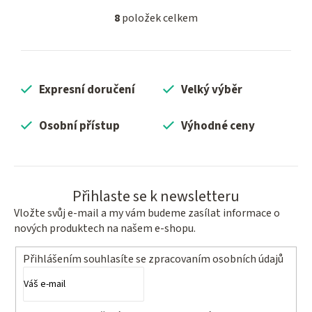
8
položek celkem
O
v
l
á
Expresní doručení
Velký výběr
d
a
c
Osobní přístup
Výhodné ceny
í
p
r
v
Přihlaste se k newsletteru
k
Vložte svůj e-mail a my vám budeme zasílat informace o
y
nových produktech na našem e-shopu.
v
ý
Přihlášením souhlasíte se
zpracovaním osobních údajů
p
i
s