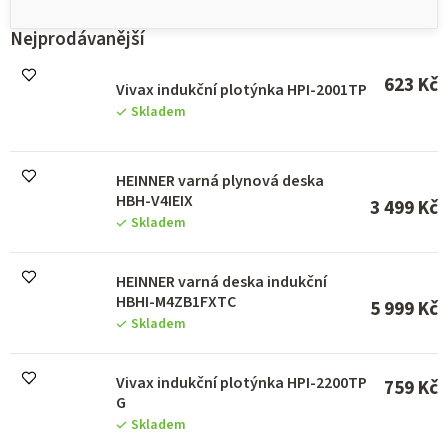
i
s
Nejprodávanější
p
r
623 Kč
Vivax indukční plotýnka HPI-2001TP
o
Skladem
d
u
k
HEINNER varná plynová deska
t
HBH-V4IEIX
ů
3 499 Kč
Skladem
HEINNER varná deska indukční
HBHI-M4ZB1FXTC
5 999 Kč
Skladem
Vivax indukční plotýnka HPI-2200TP
759 Kč
G
Skladem