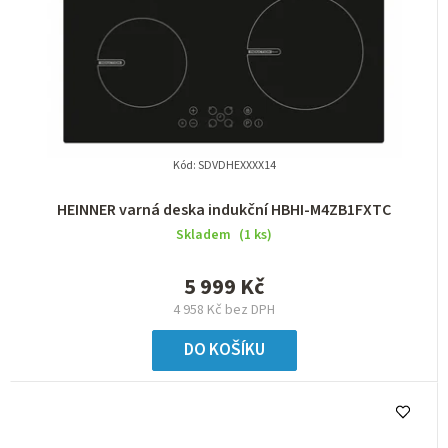
Kód:
SDVDHEXXXX14
HEINNER varná deska indukční HBHI-M4ZB1FXTC
Skladem
(1 ks)
5 999 Kč
4 958 Kč bez DPH
DO KOŠÍKU