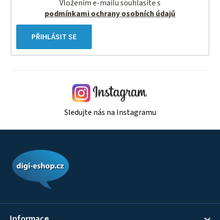
Vložením e-mailu souhlasíte s
u
podmínkami ochrany osobních údajů
PŘIHLÁSIT SE
Sledujte nás na Instagramu
Z
á
p
a
t
í
Informace