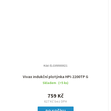
Kód:
ELGVVIXXXX21
Vivax indukční plotýnka HPI-2200TP G
Skladem
(>5 ks)
759 Kč
627 Kč bez DPH