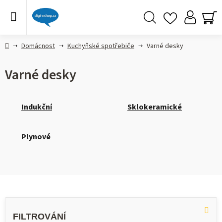
Přejít
na
obsah
Hledat
NÁ
KO
Domů
Domácnost
Kuchyňské spotřebiče
Varné desky
Varné desky
Indukční
Sklokeramické
Plynové
V
ý
p