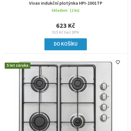
Vivax indukční plotýnka HPI-2001TP
Skladem
(2 ks)
623 Kč
515 Kč bez DPH
DO KOŠÍKU
5 let záruka