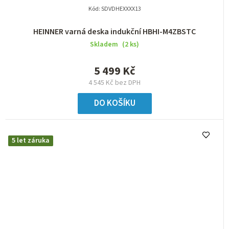
Kód:
SDVDHEXXXX13
HEINNER varná deska indukční HBHI-M4ZBSTC
Skladem
(2 ks)
5 499 Kč
4 545 Kč bez DPH
DO KOŠÍKU
5 let záruka