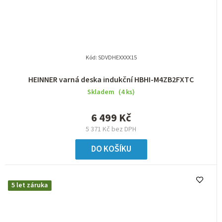
Kód:
SDVDHEXXXX15
HEINNER varná deska indukční HBHI-M4ZB2FXTC
Skladem
(4 ks)
6 499 Kč
5 371 Kč bez DPH
DO KOŠÍKU
5 let záruka