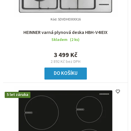
Kód:
SDVDHEXXXX16
HEINNER varná plynová deska HBH-V4IEIX
Skladem
(2 ks)
3 499 Kč
2 892 Kč bez DPH
DO KOŠÍKU
5 let záruka