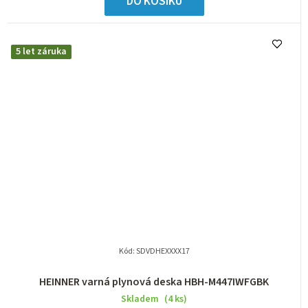
DO KOŠÍKU
5 let záruka
Kód:
SDVDHEXXXX17
HEINNER varná plynová deska HBH-M447IWFGBK
Skladem
(4 ks)