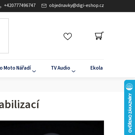
+420777496747
objednavky
@
digi-eshop.cz
NÁKUPNÍ
KOŠÍK
o Moto Nářadí
TV Audio
Ekola
Klima
abilizací