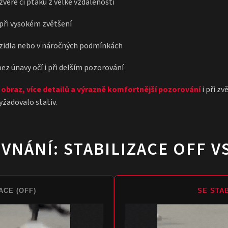
zvěře či ptáků z velké vzdálenosti
i při vysokém zvětšení
ozidla nebo v náročných podmínkách
ez únavy očí i při delším pozorování
 obraz, více detailů a výrazně komfortnější pozorování
i při zv
žadovalo stativ.
VNÁNÍ: STABILIZACE OFF V
ACE (OFF)
SE STAB