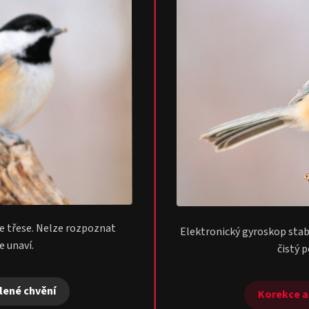
le třese. Nelze rozpoznat
Elektronický gyroskop stabi
le unaví.
čistý 
ílené chvění
Korekce až