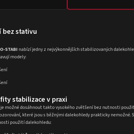
 bez stativu
O-STABI
nabízí jedny z nejvýkonnějších stabilizovaných dalekohle
avují modely:
šení
šení
ity stabilizace v praxi
u je možné dosáhnout takto vysokého zvětšení bez nutnosti použití
ozorování, které jsou s běžnými dalekohledy prakticky nemožné. S
osti použití dalekohledu: