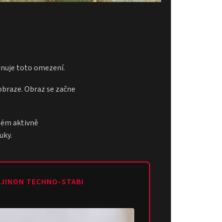
minuje toto omezení.
obraze. Obraz se začne
tém aktivně
uky.
UJINON TECHNO-STABI