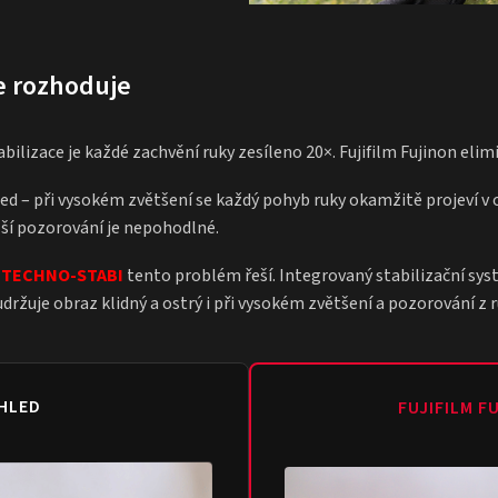
ce rozhoduje
abilizace je každé zachvění ruky zesíleno 20×. Fujifilm Fujinon eli
ed – při vysokém zvětšení se každý pohyb ruky okamžitě projeví v 
elší pozorování je nepohodlné.
 TECHNO-STABI
tento problém řeší. Integrovaný stabilizační sys
ržuje obraz klidný a ostrý i při vysokém zvětšení a pozorování z r
HLED
FUJIFILM F