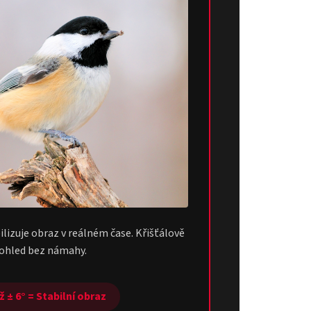
lizuje obraz v reálném čase. Křišťálově
pohled bez námahy.
 ± 6° = Stabilní obraz