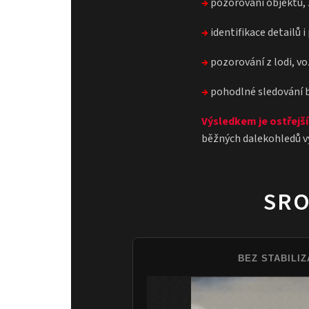
→
pozorování objektů, 
→
identifikace detailů 
→
pozorování z lodi, v
→
pohodlné sledování b
Výsledkem je ostřejší
běžných dalekohledů vy
SRO
BEZ STABILIZ