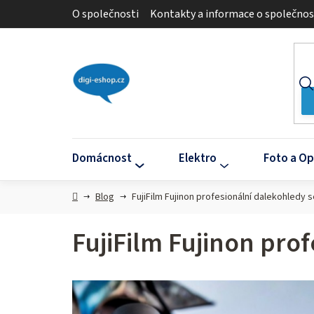
Přejít
O společnosti
Kontakty a informace o společnos
na
obsah
Domácnost
Elektro
Foto a Op
Domů
Blog
FujiFilm Fujinon profesionální dalekohledy se
FujiFilm Fujinon prof