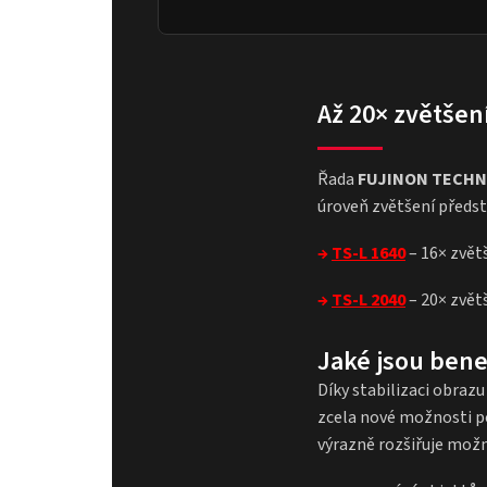
Až 20× zvětšení
Řada
FUJINON TECHN
úroveň zvětšení předst
→
TS-L 1640
– 16× zvět
→
TS-L 2040
– 20× zvět
Jaké jsou benef
Díky stabilizaci obraz
zcela nové možnosti p
výrazně rozšiřuje možn