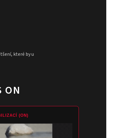
ětšení, které by u
S ON
ILIZACÍ (ON)