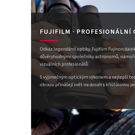
FUJIFILM · PROFESIONÁLNÍ
Odkaz legendární optiky. Fujifilm Fujinon dale
důvěryhodnými společníky astronomů, námořn
vizuálních profesionálů.
S výjimečným optickým výkonem a nejlepší tec
obrazu přinášejí svět na dosah s křišťálovou ja