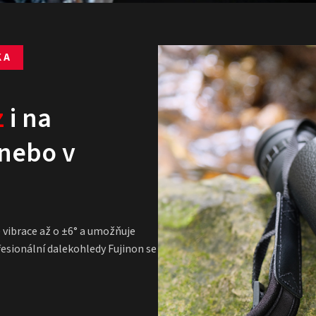
KA
z
i na
nebo v
 vibrace až o ±6° a umožňuje
fesionální dalekohledy Fujinon se