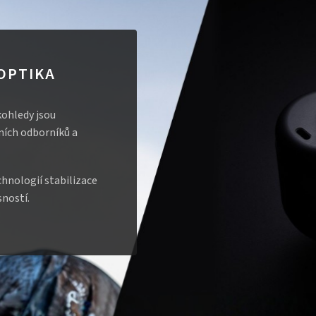
 OPTIKA
kohledy jsou
ích odborníků a
hnologií stabilizace
sností.