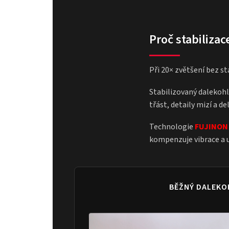
Proč stabiliza
Při 20× zvětšení bez st
Stabilizovaný dalekohl
třást, detaily mizí a d
Technologie
FUJINON
kompenzuje vibrace a ud
BĚŽNÝ DALEKO