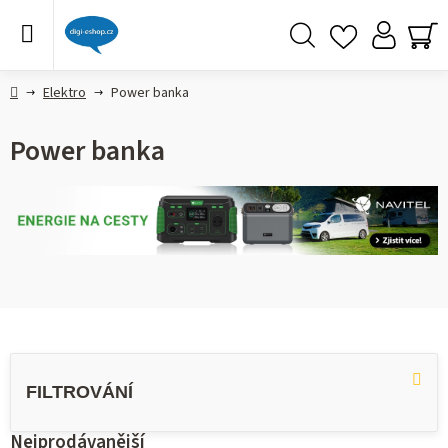
Přejít
na
obsah
Hledat
NÁ
KO
Domů
Elektro
Power banka
Power banka
V
ý
p
i
s
Nejprodávanější