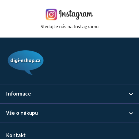
Sledujte nás na Instagramu
Z
á
p
a
t
í
Informace
Vše o nákupu
Kontakt