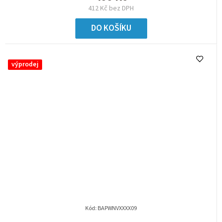
412 Kč bez DPH
DO KOŠÍKU
výprodej
Kód:
BAPWNVXXXX09