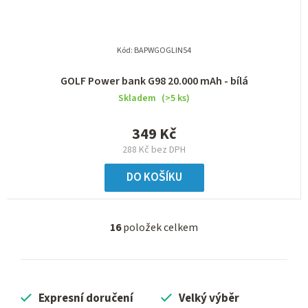
Kód:
BAPWGOGLIN54
GOLF Power bank G98 20.000 mAh - bílá
Skladem
(>5 ks)
349 Kč
288 Kč bez DPH
DO KOŠÍKU
16
položek celkem
O
v
l
á
Expresní doručení
Velký výběr
d