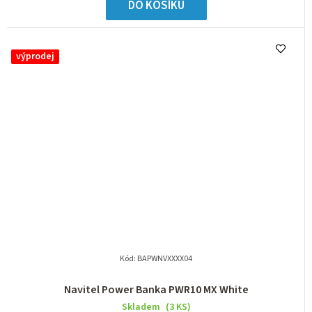
DO KOŠÍKU
výprodej
Kód:
BAPWNVXXXX04
Navitel Power Banka PWR10 MX White
Skladem
(3 KS)