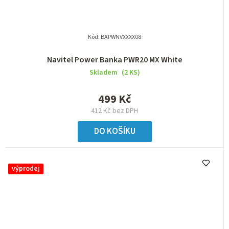
Kód:
BAPWNVXXXX08
Navitel Power Banka PWR20 MX White
Skladem
(2 KS)
499 Kč
412 Kč bez DPH
DO KOŠÍKU
výprodej