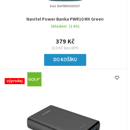
Kód:
BAPWNVXXXX07
Navitel Power Banka PWR10 MX Green
Skladem
(1 KS)
379 Kč
313 Kč bez DPH
DO KOŠÍKU
výprodej