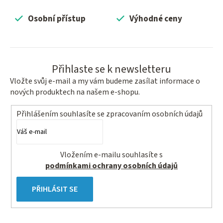
a
c
Osobní přístup
Výhodné ceny
í
p
r
v
Přihlaste se k newsletteru
k
Vložte svůj e-mail a my vám budeme zasílat informace o
y
nových produktech na našem e-shopu.
v
ý
Přihlášením souhlasíte se
zpracovaním osobních údajů
p
i
s
Vložením e-mailu souhlasíte s
u
podmínkami ochrany osobních údajů
PŘIHLÁSIT SE