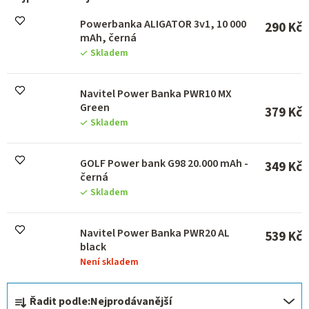
p
r
Powerbanka ALIGATOR 3v1, 10 000
290 Kč
o
mAh, černá
d
Skladem
u
k
Navitel Power Banka PWR10 MX
t
Green
ů
379 Kč
Skladem
GOLF Power bank G98 20.000 mAh -
349 Kč
černá
Skladem
Navitel Power Banka PWR20 AL
539 Kč
black
Není skladem
Ř
Řadit podle:
Nejprodávanější