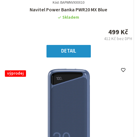
Kód: BAPWNVXXXX10
Průměrné
Navitel Power Banka PWR20 MX Blue
hodnocení
Skladem
produktu
je
499 Kč
0,0
412 Kč bez DPH
z
Měrná
5
cena:
DETAIL
hvězdiček.
výprodej