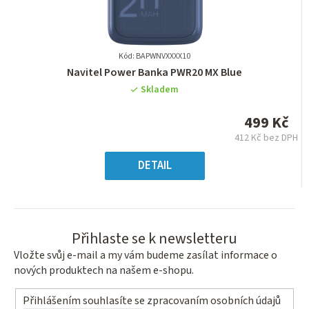
Kód: BAPWNVXXXX10
Průměrné
Navitel Power Banka PWR20 MX Blue
hodnocení
Skladem
produktu
je
499 Kč
0,0
412 Kč bez DPH
z
Měrná
5
cena:
DETAIL
hvězdiček.
Přihlaste se k newsletteru
Vložte svůj e-mail a my vám budeme zasílat informace o
nových produktech na našem e-shopu.
Přihlášením souhlasíte se
zpracovaním osobních údajů