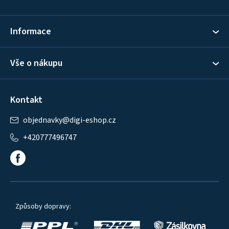
t
í
Informace
Vše o nákupu
Kontakt
objednavky
@
digi-eshop.cz
+420777496747
Způsoby dopravy: