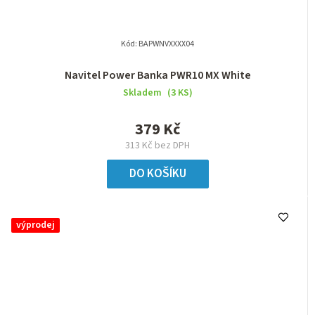
Kód:
BAPWNVXXXX04
Navitel Power Banka PWR10 MX White
Skladem
(3 KS)
379 Kč
313 Kč bez DPH
DO KOŠÍKU
výprodej