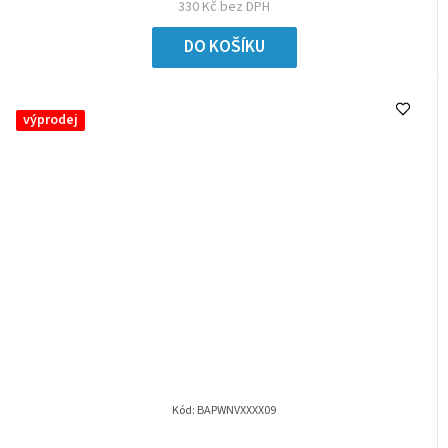
330 Kč bez DPH
DO KOŠÍKU
výprodej
Kód:
BAPWNVXXXX09