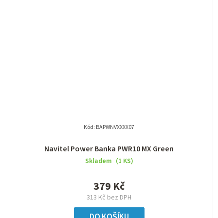
Kód:
BAPWNVXXXX07
Navitel Power Banka PWR10 MX Green
Skladem
(1 KS)
379 Kč
313 Kč bez DPH
DO KOŠÍKU