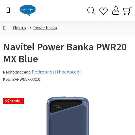
Přejít
na
obsah
Hledat
NÁ
KO
Domů
Elektro
Power banka
Navitel Power Banka PWR20
MX Blue
Průměrné
Podrobnosti hodnocení
Neohodnoceno
hodnocení
Kód:
BAPWNVXXXX10
produktu
je
0,0
výprodej
z 5
hvězdiček.