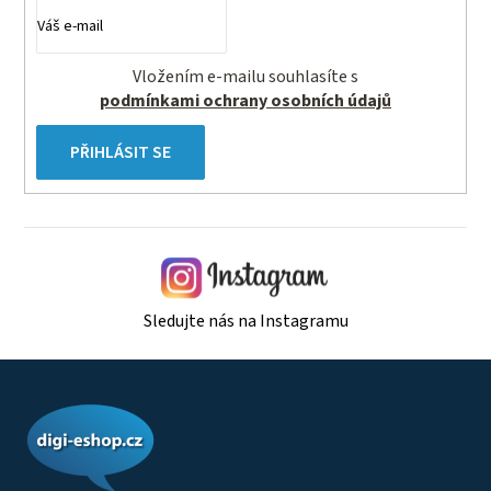
Vložením e-mailu souhlasíte s
podmínkami ochrany osobních údajů
PŘIHLÁSIT SE
Sledujte nás na Instagramu
Z
á
p
a