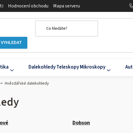
ti
Hodnocení obchodu
Mapa serveru
tika
Dalekohledy Teleskopy Mikroskopy
Aut
Hvězdářské dalekohledy
ledy
ové
Dobson