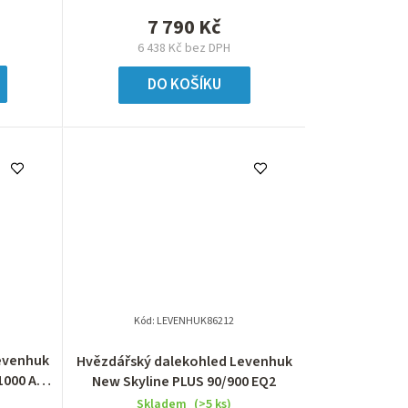
7 790 Kč
6 438 Kč bez DPH
DO KOŠÍKU
Kód:
LEVENHUK86212
evenhuk
Hvězdářský dalekohled Levenhuk
1000 AZ-
New Skyline PLUS 90/900 EQ2
Skladem
(>5 ks)