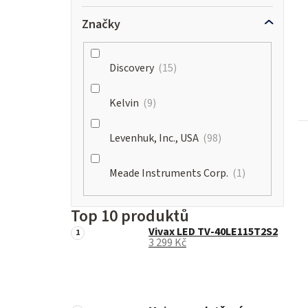
Značky
Discovery
15
Kelvin
9
Levenhuk, Inc., USA
98
Meade Instruments Corp.
1
Top 10 produktů
Vivax LED TV-40LE115T2S2
3 299 Kč