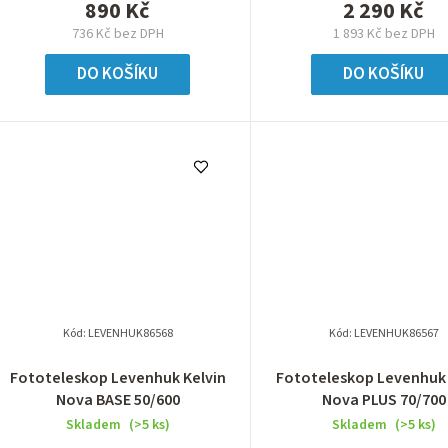
890 Kč
2 290 Kč
736 Kč bez DPH
1 893 Kč bez DPH
DO KOŠÍKU
DO KOŠÍKU
Kód:
LEVENHUK86568
Kód:
LEVENHUK86567
Fototeleskop Levenhuk Kelvin
Fototeleskop Levenhuk 
Nova BASE 50/600
Nova PLUS 70/700
Skladem
(>5 ks)
Skladem
(>5 ks)