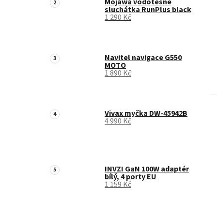
Mojawa vodotěsné
sluchátka RunPlus black
1 290 Kč
Navitel navigace G550
MOTO
1 890 Kč
Vivax myčka DW-45942B
4 990 Kč
INVZI GaN 100W adaptér
bílý, 4 porty EU
1 159 Kč