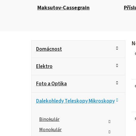
Maksutov-Cassegrain
Přísl
P
K
V
N
Přeskočit
Domácnost
ý
kategorie
a
o
p
t
i
s
Elektro
e
s
p
g
t
r
Foto a Optika
o
o
r
r
d
Dalekohledy Teleskopy Mikroskopy
i
a
u
k
e
n
t
Binokulár
ů
n
Monokulár