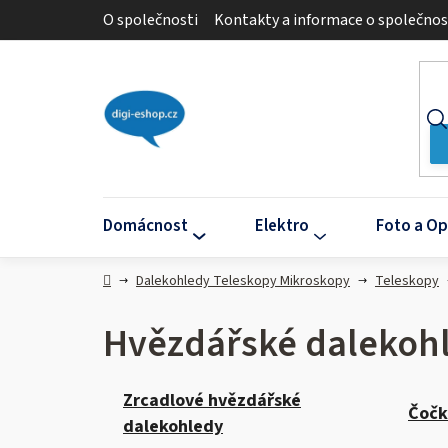
Přejít
O společnosti
Kontakty a informace o společnos
na
obsah
Domácnost
Elektro
Foto a Op
Domů
Dalekohledy Teleskopy Mikroskopy
Teleskopy
Hvězdářské dalekoh
Zrcadlové hvězdářské
Čočk
dalekohledy