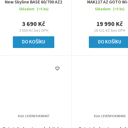
New Skyline BASE 60/700 AZ2
MAK127 AZ GOTO Wi-
Skladem
(>5 ks)
Skladem
(>5 ks)
3 690 Kč
19 990 Kč
3 050 Kč bez DPH
16 521 Kč bez DPH
DO KOŠÍKU
DO KOŠÍKU
Kód:
LEVENHUK86467
Kód:
LEVENHUK86466