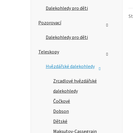
í
Dalekohledy pro děti
p
S
Pozorovací
a
Dalekohledy pro děti
n
e
Teleskopy
l
Hvězdářské dalekohledy
Zrcadlové hvězdářské
dalekohledy
Čočkové
Dobson
Dětské
Maksutov-Cassegrain