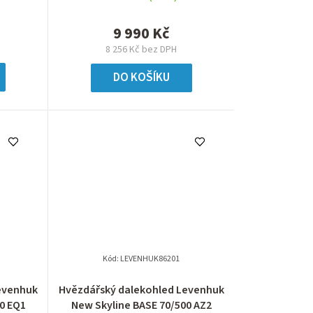
9 990 Kč
8 256 Kč bez DPH
DO KOŠÍKU
Kód:
LEVENHUK86201
evenhuk
Hvězdářský dalekohled Levenhuk
0 EQ1
New Skyline BASE 70/500 AZ2