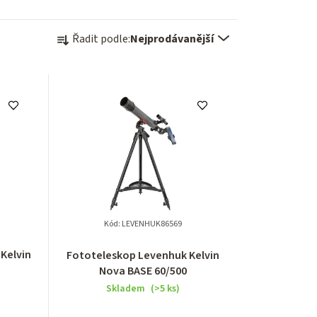
Ř
Řadit podle:
Nejprodávanější
a
z
e
n
í
p
r
Kód:
LEVENHUK86569
o
Kelvin
Fototeleskop Levenhuk Kelvin
Nova BASE 60/500
d
Skladem
(>5 ks)
u