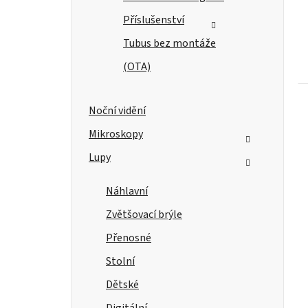
Příslušenství
Tubus bez montáže
(OTA)
Noční vidění
Mikroskopy
Lupy
Náhlavní
Zvětšovací brýle
Přenosné
Stolní
Dětské
Digitální