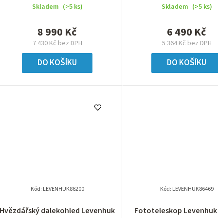
Skladem
(>5 ks)
Skladem
(>5 ks)
8 990 Kč
6 490 Kč
7 430 Kč bez DPH
5 364 Kč bez DPH
DO KOŠÍKU
DO KOŠÍKU
Kód:
LEVENHUK86200
Kód:
LEVENHUK86469
Hvězdářský dalekohled Levenhuk
Fototeleskop Levenhuk 