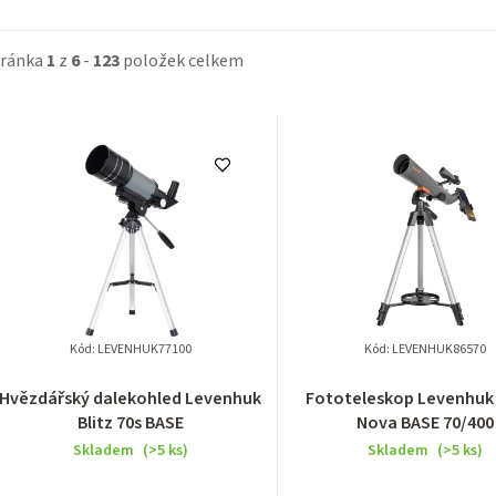
tránka
1
z
6
-
123
položek celkem
Kód:
LEVENHUK77100
Kód:
LEVENHUK86570
Hvězdářský dalekohled Levenhuk
Fototeleskop Levenhuk 
Blitz 70s BASE
Nova BASE 70/400
Skladem
(>5 ks)
Skladem
(>5 ks)