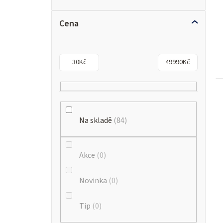
Cena
30
Kč
49990
Kč
Na skladě
84
Akce
0
Novinka
0
Tip
0