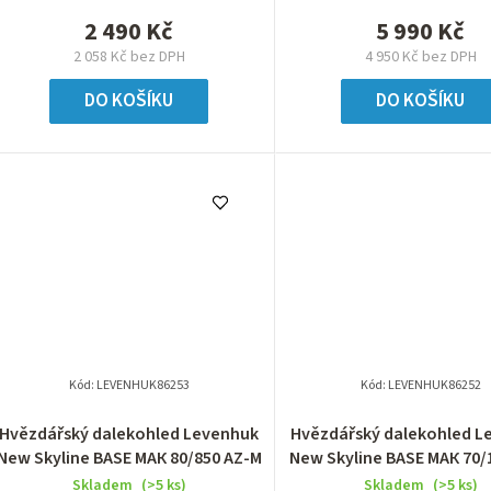
2 490 Kč
5 990 Kč
2 058 Kč bez DPH
4 950 Kč bez DPH
DO KOŠÍKU
DO KOŠÍKU
Kód:
LEVENHUK86253
Kód:
LEVENHUK86252
Hvězdářský dalekohled Levenhuk
Hvězdářský dalekohled L
New Skyline BASE МАК 80/850 AZ-M
New Skyline BASE МАК 70/
M
Skladem
(>5 ks)
Skladem
(>5 ks)