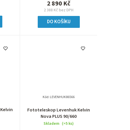
2 890 Kč
k
2 388 Kč bez DPH
t
DO KOŠÍKU
ů
Kód:
LEVENHUK86566
Kelvin
Fototeleskop Levenhuk Kelvin
Nova PLUS 90/660
Skladem
(>5 ks)