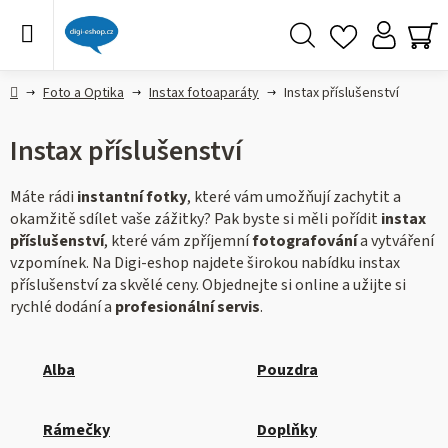
Přejít
na
obsah
Hledat
NÁ
KO
Domů
Foto a Optika
Instax fotoaparáty
Instax příslušenství
Instax příslušenství
Máte rádi
instantní fotky
, které vám umožňují zachytit a
okamžitě sdílet vaše zážitky? Pak byste si měli pořídit
instax
příslušenství
, které vám zpříjemní
fotografování
a vytváření
vzpomínek. Na Digi-eshop najdete širokou nabídku instax
příslušenství za skvělé ceny. Objednejte si online a užijte si
rychlé dodání a
profesionální servis
.
Alba
Pouzdra
Rámečky
Doplňky