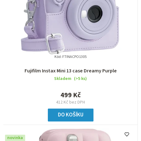
r
o
d
u
k
t
Kód:
FTINACPO1305
ů
Fujifilm Instax Mini 13 case Dreamy Purple
Skladem
(>5 ks)
499 Kč
412 Kč bez DPH
DO KOŠÍKU
novinka