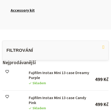
Accessory kit
V
ý
p
i
s
Nejprodávanější
p
r
Fujifilm Instax Mini 13 case Dreamy
o
Purple
499 Kč
d
Skladem
u
k
Fujifilm Instax Mini 13 case Candy
t
Pink
ů
499 Kč
Skladem