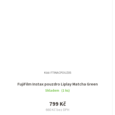
Kód:
FTINACPOUZ05
FujiFilm Instax pouzdro Liplay Matcha Green
Skladem
(1 ks)
799 Kč
660 Kč bez DPH