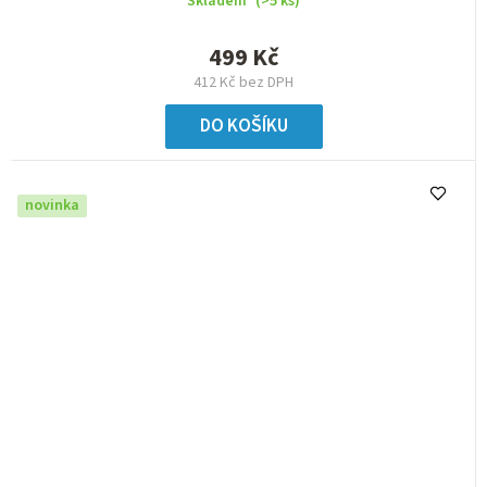
Skladem
(>5 ks)
499 Kč
412 Kč bez DPH
DO KOŠÍKU
novinka