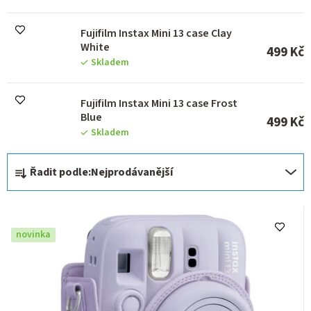
Fujifilm Instax Mini 13 case Clay
White
499 Kč
Skladem
Fujifilm Instax Mini 13 case Frost
Blue
499 Kč
Skladem
Ř
Řadit podle:
Nejprodávanější
a
z
e
novinka
n
í
p