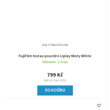
Kód:
FTINACPOUZ06
FujiFilm Instax pouzdro Liplay Misty White
Skladem
(>5 ks)
799 Kč
660 Kč bez DPH
DO KOŠÍKU