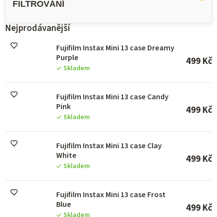
p
i
s
Nejprodávanější
p
r
Fujifilm Instax Mini 13 case Dreamy
o
Purple
499 Kč
d
Skladem
u
k
Fujifilm Instax Mini 13 case Candy
t
Pink
ů
499 Kč
Skladem
Fujifilm Instax Mini 13 case Clay
White
499 Kč
Skladem
Fujifilm Instax Mini 13 case Frost
Blue
499 Kč
Skladem