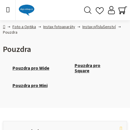
Přejít
na
obsah
Hledat
NÁ
KO
Domů
Foto a Optika
Instax fotoaparáty
Instax příslušenství
Pouzdra
Pouzdra
Pouzdra pro
Pouzdra pro Wide
Square
Pouzdra pro Mini
V
ý