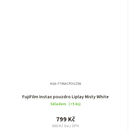
Kód:
FTINACPOUZ06
FujiFilm Instax pouzdro Liplay Misty White
Skladem
(>5 ks)
799 Kč
660 Kč bez DPH