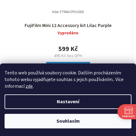
Kód:
FTINACPOU005
FujiFilm Mini 12 Accessory kit Lilac Purple
Vyprodáno
599 Kč
495 Kč bez DPH
DETAIL
Tento web používá soubory cookie. Dalším procházením
tohoto webu vyjadřujete souhlas s jejich používáním.. Více
informací
zde
.
NAČÍST 24 DALŠÍCH
Nastavení
S
1
2
t
O
r
Zobrazit
48
položek celkem
v
Souhlasím
á
l
NAHORU
n