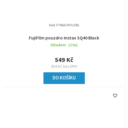
Kód:
FTINACPOUZ82
FujiFilm pouzdro Instax SQ40 Black
Skladem
(2 ks)
549 Kč
454 Kč bez DPH
DO KOŠÍKU