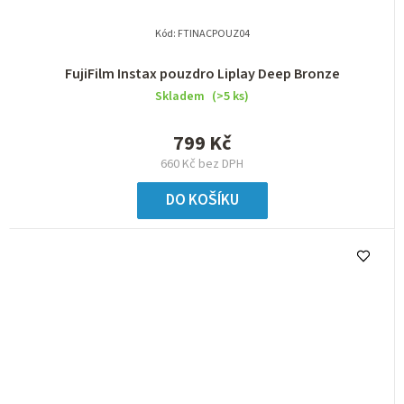
Kód:
FTINACPOUZ04
FujiFilm Instax pouzdro Liplay Deep Bronze
Skladem
(>5 ks)
799 Kč
660 Kč bez DPH
DO KOŠÍKU