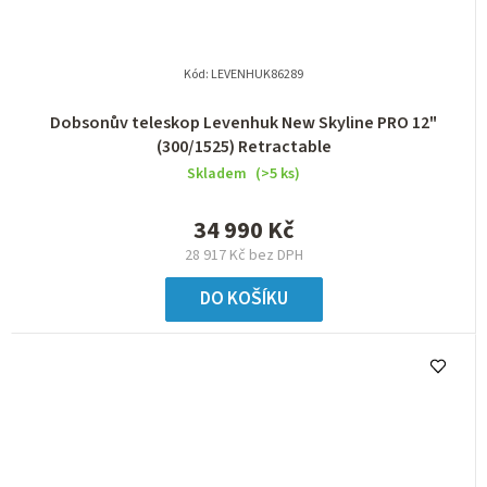
Kód:
LEVENHUK86289
Dobsonův teleskop Levenhuk New Skyline PRO 12"
(300/1525) Retractable
Skladem
(>5 ks)
34 990 Kč
28 917 Kč bez DPH
DO KOŠÍKU