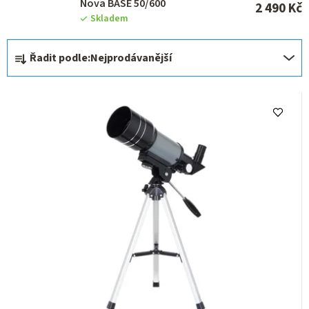
Nova BASE 50/600
2 490 Kč
Skladem
Ř
Řadit podle:
Nejprodávanější
a
z
e
n
í
p
r
o
d
u
k
t