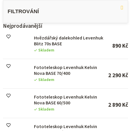
ý
p
i
s
Nejprodávanější
p
r
Hvězdářský dalekohled Levenhuk
o
Blitz 70s BASE
890 Kč
d
Skladem
u
k
Fototeleskop Levenhuk Kelvin
t
Nova BASE 70/400
ů
2 290 Kč
Skladem
Fototeleskop Levenhuk Kelvin
Nova BASE 60/500
2 890 Kč
Skladem
Fototeleskop Levenhuk Kelvin