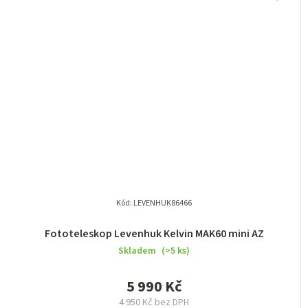
Kód:
LEVENHUK86466
Fototeleskop Levenhuk Kelvin MAK60 mini AZ
Skladem
(>5 ks)
5 990 Kč
4 950 Kč bez DPH