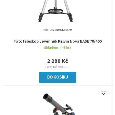
Kód:
LEVENHUK86570
Fototeleskop Levenhuk Kelvin Nova BASE 70/400
Skladem
(>5 ks)
2 290 Kč
1 893 Kč bez DPH
DO KOŠÍKU