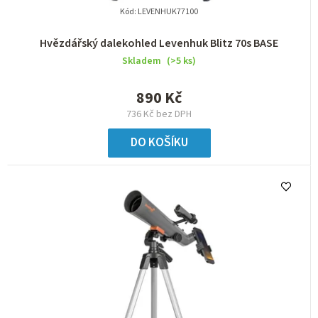
Kód:
LEVENHUK77100
ů
Hvězdářský dalekohled Levenhuk Blitz 70s BASE
Skladem
(>5 ks)
890 Kč
736 Kč bez DPH
DO KOŠÍKU