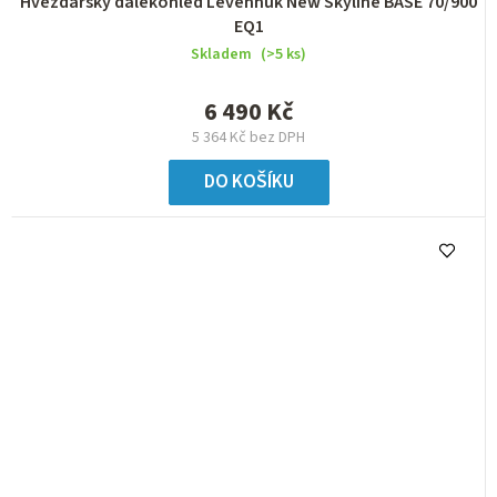
Hvězdářský dalekohled Levenhuk New Skyline BASE 70/900
EQ1
Skladem
(>5 ks)
6 490 Kč
5 364 Kč bez DPH
DO KOŠÍKU