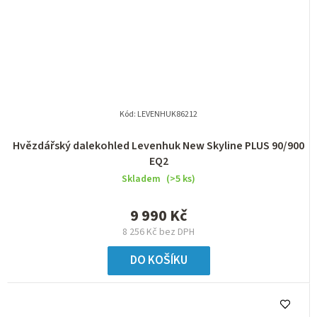
Kód:
LEVENHUK86212
Hvězdářský dalekohled Levenhuk New Skyline PLUS 90/900
EQ2
Skladem
(>5 ks)
9 990 Kč
8 256 Kč bez DPH
DO KOŠÍKU