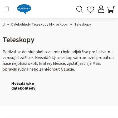
Přejít
na
obsah
Hledat
NÁ
KO
Domů
Dalekohledy Teleskopy Mikroskopy
Teleskopy
Teleskopy
Podívat se do hlubokého vesmíru bylo odjakživa pro lidi velmi
vzrušující zážitek. Hvězdářský teleskop vám umožní propátrat
naše nejbližší okolí, krátery Měsíce, zjistit jestli je Mars
opravdu rudý a nebo zahlédnout Galaxie.
Hvězdářské
dalekohledy
V