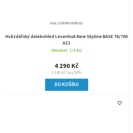
Kód:
LEVENHUK86202
Hvězdářský dalekohled Levenhuk New Skyline BASE 76/700
AZ1
Skladem
(>5 ks)
4 290 Kč
3 545 Kč bez DPH
DO KOŠÍKU