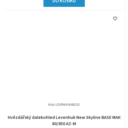
DO KOŠÍKU
Kód:
LEVENHUK86253
Hvězdářský dalekohled Levenhuk New Skyline BASE МАК
80/850 AZ-M