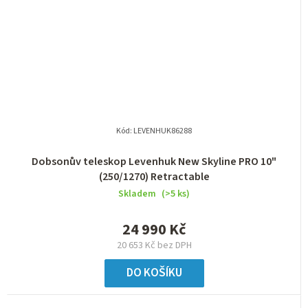
Kód:
LEVENHUK86288
Dobsonův teleskop Levenhuk New Skyline PRO 10"
(250/1270) Retractable
Skladem
(>5 ks)
24 990 Kč
20 653 Kč bez DPH
DO KOŠÍKU