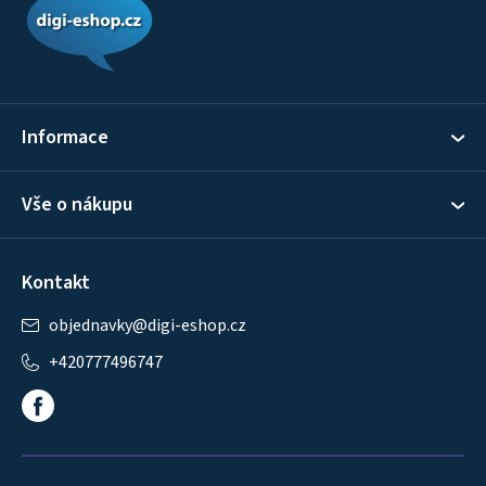
p
a
t
í
Informace
Vše o nákupu
Kontakt
objednavky
@
digi-eshop.cz
+420777496747