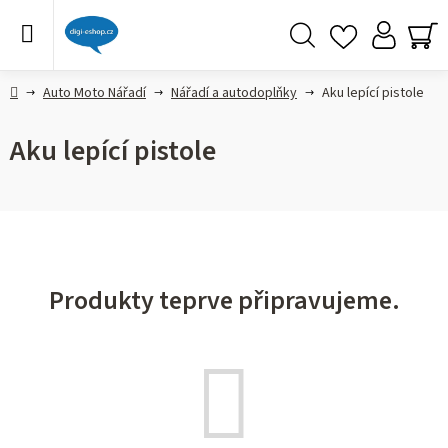
Přejít
na
obsah
Hledat
NÁ
KO
Domů
Auto Moto Nářadí
Nářadí a autodoplňky
Aku lepící pistole
Aku lepící pistole
Produkty teprve připravujeme.