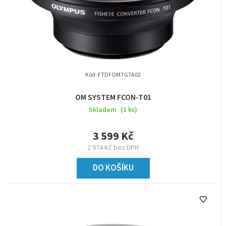
o
d
u
k
t
Kód:
FTDFOMTG7A02
ů
OM SYSTEM FCON-T01
Skladem
(1 ks)
3 599 Kč
2 974 Kč bez DPH
DO KOŠÍKU