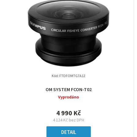
Kód:
FTDFOMTG7A12
OM SYSTEM FCON-T02
Vyprodáno
4 990 Kč
4 124 Kč bez DPH
DETAIL