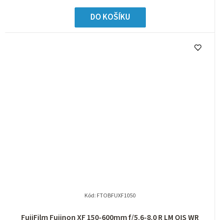
DO KOŠÍKU
Kód:
FTOBFUXF1050
FujiFilm Fujinon XF 150-600mm f/5.6-8.0 R LM OIS WR