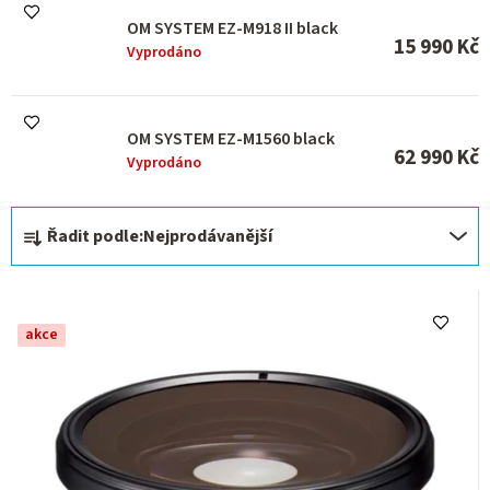
OM SYSTEM EZ-M918 II black
15 990 Kč
Vyprodáno
OM SYSTEM EZ-M1560 black
62 990 Kč
Vyprodáno
Ř
Řadit podle:
Nejprodávanější
a
z
e
akce
n
í
p
r