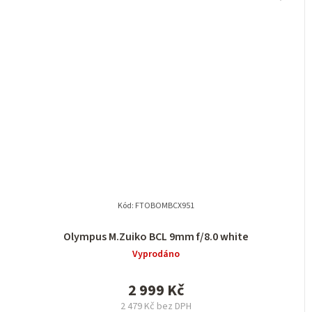
Kód:
FTOBOMBCX951
Olympus M.Zuiko BCL 9mm f/8.0 white
Vyprodáno
2 999 Kč
2 479 Kč bez DPH