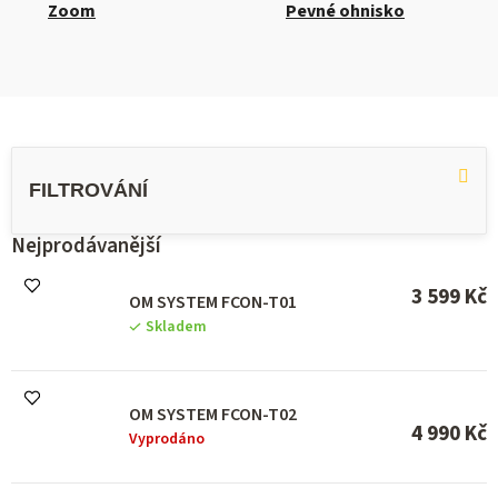
Zoom
Pevné ohnisko
V
ý
p
i
s
Nejprodávanější
p
r
3 599 Kč
OM SYSTEM FCON-T01
o
Skladem
d
u
k
t
OM SYSTEM FCON-T02
ů
4 990 Kč
Vyprodáno