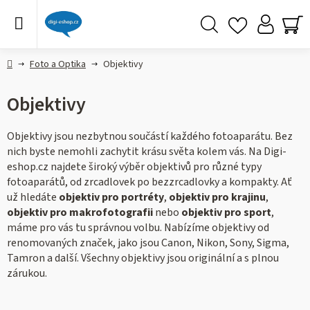
Přejít
na
obsah
Hledat
NÁ
KO
Domů
Foto a Optika
Objektivy
Objektivy
Objektivy jsou nezbytnou součástí každého fotoaparátu. Bez
nich byste nemohli zachytit krásu světa kolem vás. Na Digi-
eshop.cz najdete široký výběr objektivů pro různé typy
fotoaparátů, od zrcadlovek po bezzrcadlovky a kompakty. Ať
už hledáte
objektiv pro portréty
,
objektiv pro krajinu
,
objektiv pro makrofotografii
nebo
objektiv pro sport
,
máme pro vás tu správnou volbu. Nabízíme objektivy od
renomovaných značek, jako jsou Canon, Nikon, Sony, Sigma,
Tamron a další. Všechny objektivy jsou originální a s plnou
zárukou.