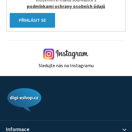
u
podmínkami ochrany osobních údajů
PŘIHLÁSIT SE
Sledujte nás na Instagramu
Z
á
p
a
t
í
Informace