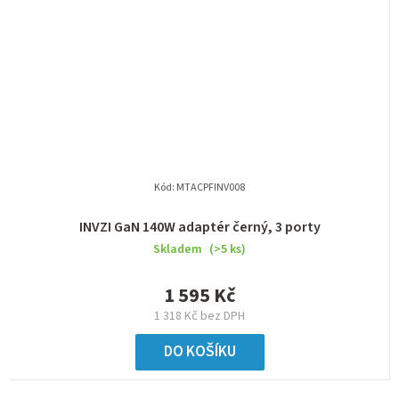
Kód:
MTACPFINV008
INVZI GaN 140W adaptér černý, 3 porty
Skladem
(>5 ks)
1 595 Kč
1 318 Kč bez DPH
DO KOŠÍKU