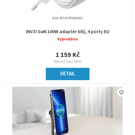
k
t
Kód:
MTACPFINV022
ů
INVZI GaN 100W adaptér bílý, 4 porty EU
Vyprodáno
1 159 Kč
958 Kč bez DPH
DETAIL