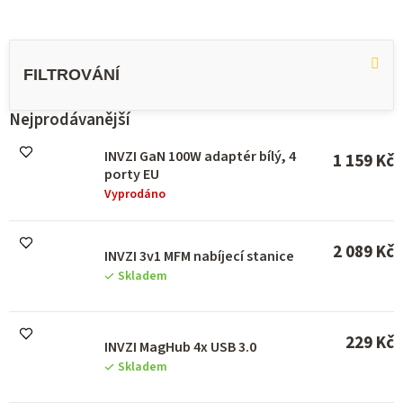
V
ý
p
i
s
Nejprodávanější
p
r
INVZI GaN 100W adaptér bílý, 4
1 159 Kč
o
porty EU
d
Vyprodáno
u
k
t
2 089 Kč
INVZI 3v1 MFM nabíjecí stanice
ů
Skladem
229 Kč
INVZI MagHub 4x USB 3.0
Skladem