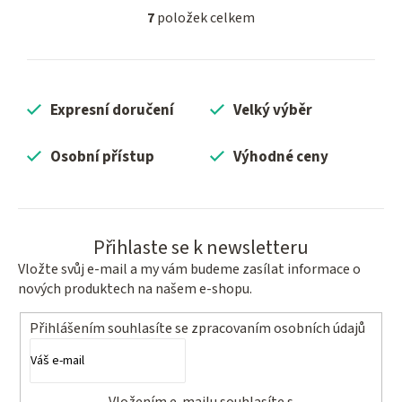
7
položek celkem
O
v
l
á
Expresní doručení
Velký výběr
d
a
c
Osobní přístup
Výhodné ceny
í
p
r
v
Přihlaste se k newsletteru
k
Vložte svůj e-mail a my vám budeme zasílat informace o
y
nových produktech na našem e-shopu.
v
ý
Přihlášením souhlasíte se
zpracovaním osobních údajů
p
i
s
Vložením e-mailu souhlasíte s