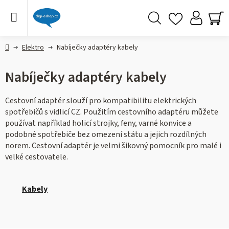
Přejít
na
obsah
Hledat
NÁ
KO
Domů
Elektro
Nabíječky adaptéry kabely
Nabíječky adaptéry kabely
Cestovní adaptér slouží pro kompatibilitu elektrických
spotřebičů s vidlicí CZ. Použitím cestovního adaptéru můžete
používat například holicí strojky, feny, varné konvice a
podobné spotřebiče bez omezení státu a jejich rozdílných
norem. Cestovní adaptér je velmi šikovný pomocník pro malé i
velké cestovatele.
Kabely