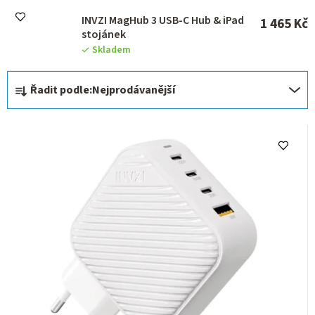
INVZI MagHub 3 USB-C Hub & iPad
1 465 Kč
stojánek
Skladem
Ř
Řadit podle:
Nejprodávanější
a
z
e
n
í
p
r
o
d
u