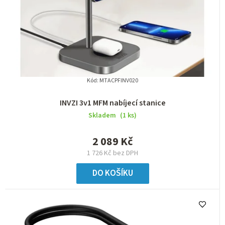
Kód:
MTACPFINV020
INVZI 3v1 MFM nabíjecí stanice
Skladem
(1 ks)
2 089 Kč
1 726 Kč bez DPH
DO KOŠÍKU