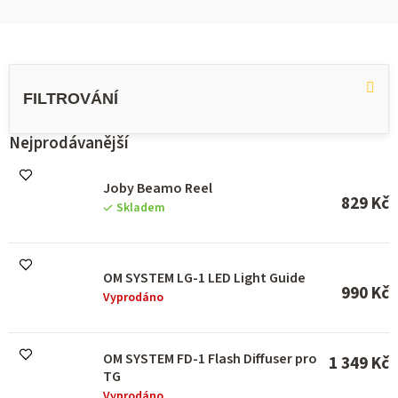
V
ý
p
i
s
Nejprodávanější
p
r
Joby Beamo Reel
o
829 Kč
Skladem
d
u
k
t
OM SYSTEM LG-1 LED Light Guide
ů
990 Kč
Vyprodáno
OM SYSTEM FD-1 Flash Diffuser pro
1 349 Kč
TG
Vyprodáno