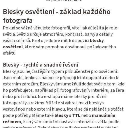
O
v
Blesky osvětlení - základ každého
l
fotografa
á
Pokud se vážně věnujete fotografii, víte, jak důležitá je role
d
světla. Světlo určuje atmosféru, kontrast, barvy a detaily
a
vašich snímků. Proto je dobré mít k dispozici
blesky
c
osvětlení
, které vám pomohou dosáhnout požadovaného
í
efektu.
p
r
Blesky - rychlé a snadné řešení
v
Blesky jsou nejčastějším typem příslušenství pro osvětlení.
k
Jsou malé, lehké a snadno se připojují k fotoaparátu nebo k
externím zdrojům. Blesky vám umožňují dodat světlo tam, kde
y
ho potřebujete, například při fotografování v interiéru, za šera
v
nebo proti slunci. Na e-shopu máme blesky pro různé
ý
fotoaparáty a režimy. Můžete si vybrat mezi blesky s
p
vestavěnou nebo externí hlavou, která se dá naklánět a otáčet
i
podle potřeby. Máme také
blesky s TTL
nebo
manuálním
s
režimem
, který vám umožní nastavit intenzitu světla podle
u