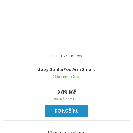
Kód:
FTBRE6JO0090
Joby GorillaPod Arm Smart
Skladem
(2 ks)
249 Kč
206 Kč bez DPH
DO KOŠÍKU
11
položek celkem