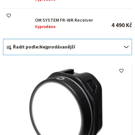
OM SYSTEM FR-WR Receiver
4 490 Kč
Vyprodáno
Ř
Řadit podle:
Nejprodávanější
a
z
e
n
í
p
r
o
d