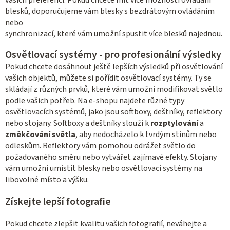
vašich preferencí. Pokud chcete mít více možností ovládání
blesků, doporučujeme vám blesky s bezdrátovým ovládáním
nebo
synchronizací, které vám umožní spustit více blesků najednou.
Osvětlovací systémy - pro profesionální výsledky
Pokud chcete dosáhnout ještě lepších výsledků při osvětlování
vašich objektů, můžete si pořídit osvětlovací systémy. Ty se
skládají z různých prvků, které vám umožní modifikovat světlo
podle vašich potřeb. Na e-shopu najdete různé typy
osvětlovacích systémů, jako jsou softboxy, deštníky, reflektory
nebo stojany. Softboxy a deštníky slouží k
rozptylování
a
změkčování světla
, aby nedocházelo k tvrdým stínům nebo
odleskům. Reflektory vám pomohou odrážet světlo do
požadovaného směru nebo vytvářet zajímavé efekty. Stojany
vám umožní umístit blesky nebo osvětlovací systémy na
libovolné místo a výšku.
Získejte lepší fotografie
Pokud chcete zlepšit kvalitu vašich fotografií, neváhejte a