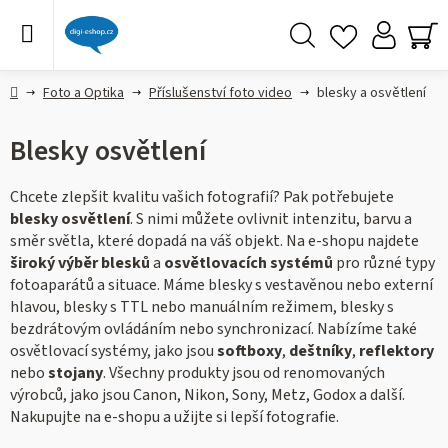
Přejít
na
obsah
Hledat
NÁ
KO
Domů
Foto a Optika
Příslušenství foto video
blesky a osvětlení
Blesky osvětlení
Chcete zlepšit kvalitu vašich fotografií? Pak potřebujete
blesky osvětlení
. S nimi můžete ovlivnit intenzitu, barvu a
směr světla, které dopadá na váš objekt. Na e-shopu najdete
široký výběr blesků
a
osvětlovacích systémů
pro různé typy
fotoaparátů a situace. Máme blesky s vestavěnou nebo externí
hlavou, blesky s TTL nebo manuálním režimem, blesky s
bezdrátovým ovládáním nebo synchronizací. Nabízíme také
osvětlovací systémy, jako jsou
softboxy
,
deštníky
,
reflektory
nebo
stojany
. Všechny produkty jsou od renomovaných
výrobců, jako jsou Canon, Nikon, Sony, Metz, Godox a další.
Nakupujte na e-shopu a užijte si lepší fotografie.