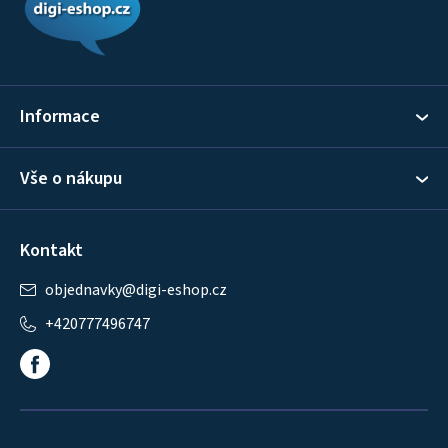
p
a
t
í
Informace
Vše o nákupu
Kontakt
objednavky
@
digi-eshop.cz
+420777496747