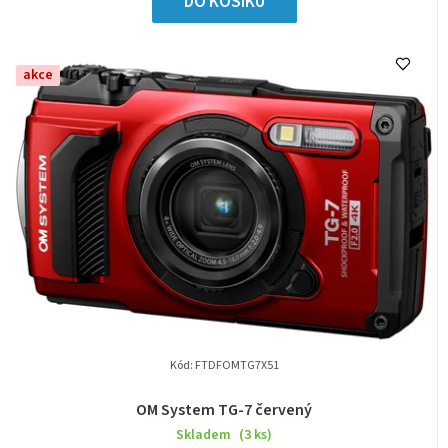
DO KOŠÍKU
akce
Kód:
FTDFOMTG7X51
OM System TG-7 červený
Skladem
(3 ks)