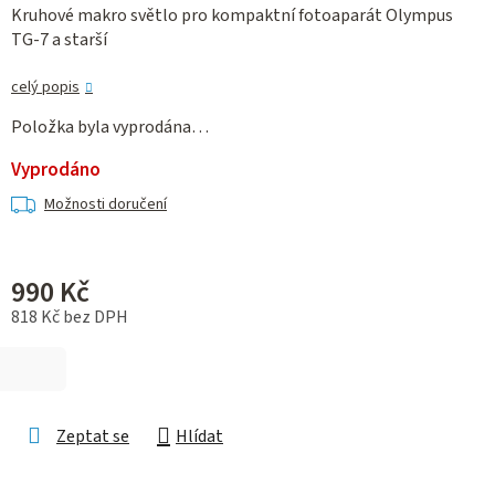
Kruhové makro světlo pro kompaktní fotoaparát Olympus
TG-7 a starší
celý popis
Položka byla vyprodána…
Vyprodáno
Možnosti doručení
990 Kč
818 Kč bez DPH
Měrná cena:
Zeptat se
Hlídat