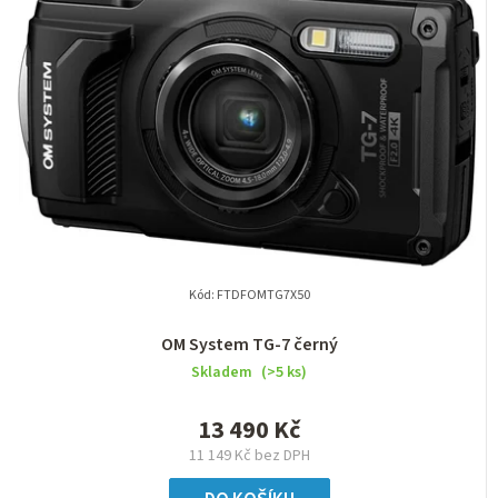
Kód:
FTDFOMTG7X50
OM System TG-7 černý
Skladem
(>5 ks)
13 490 Kč
11 149 Kč bez DPH