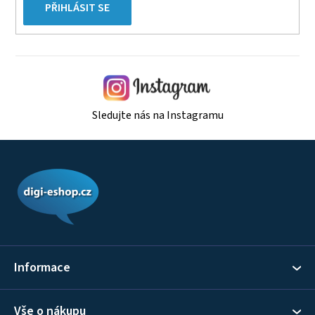
PŘIHLÁSIT SE
Sledujte nás na Instagramu
Z
á
p
a
t
í
Informace
Vše o nákupu