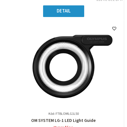
z
Měrná
5
cena:
DETAIL
hvězdiček.
Kód: FTBLOMLG1L50
Průměrné
OM SYSTEM LG-1 LED Light Guide
hodnocení