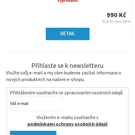
Vyprodáno
produktu
je
990 Kč
0,0
818 Kč bez DPH
z
Měrná
5
cena:
DETAIL
hvězdiček.
Přihlaste se k newsletteru
Vložte svůj e-mail a my vám budeme zasílat informace o
nových produktech na našem e-shopu.
Přihlášením souhlasíte se
zpracovaním osobních údajů
Vložením e-mailu souhlasíte s
podmínkami ochrany osobních údajů