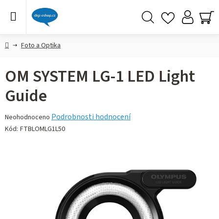
Přejít
na
obsah
Hledat
NÁ
KO
Domů
Foto a Optika
OM SYSTEM LG-1 LED Light
Guide
Průměrné
Podrobnosti hodnocení
Neohodnoceno
hodnocení
Kód:
FTBLOMLG1L50
produktu
je
0,0
z 5
hvězdiček.