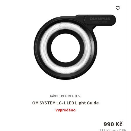
Kód: FTBLOMLG1L50
Průměrné
OM SYSTEM LG-1 LED Light Guide
hodnocení
Vyprodáno
produktu
je
990 Kč
0,0
818 Kč bez DPH