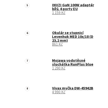
INVZI GaN 100W adaptér
bílý, 4 porty EU
1 159 Kč
Okulár se stupnicí
Levenhuk MED 10x/18 (D
23,2 mm)
861 Kč
Mojawa vodotěsné
sluchátka RunPlus blue
1 290 Kč
Vivax myčka DW-45942B
4 990 Kč