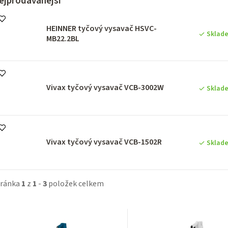
ejprodávanější
HEINNER tyčový vysavač HSVC-
Sklad
MB22.2BL
Vivax tyčový vysavač VCB-3002W
Sklad
Vivax tyčový vysavač VCB-1502R
Sklad
tránka
1
z
1
-
3
položek celkem