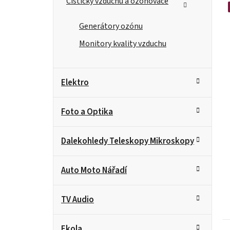
n
Čističky vzduchu a ozónovače
e
Generátory ozónu
l
Monitory kvality vzduchu
Elektro
Foto a Optika
Dalekohledy Teleskopy Mikroskopy
Auto Moto Nářadí
TV Audio
Ekola