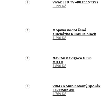
Vivax LED TV-40LE115T2S2
3 299 Kč
Mojawa vodotěsné
sluchátka RunPlus black
1 290 Kč
Navitel navigace G550
MOTO
1 890 Kč
VIVAX kombinovaný sporák
FC-22502 WH
4 769 Kč