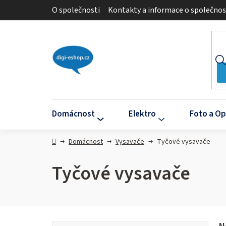
Přejít
O společnosti
Kontakty a informace o společnos
na
obsah
Domácnost
Elektro
Foto a Op
Domů
Domácnost
Vysavače
Tyčové vysavače
Tyčové vysavače