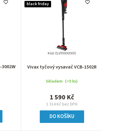
e
black friday
n
í
p
r
Kód:
ELVYVIXXXX05
o
B-3002W
Vivax tyčový vysavač VCB-1502R
d
Skladem
(>5 ks)
u
1 590 Kč
k
1 314 Kč bez DPH
t
DO KOŠÍKU
ů