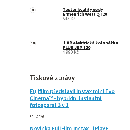
Tester kvality vody
Ermenrich Wett QT20
545 Kč
JIVR elektrická koloběžka
PLUS JSP 120
4 990 Kč
Tiskové zprávy
Fujifilm představil instax mini Evo
Cinema™ - hybridní instantní
fotoaparát 3 v 1
30.1.2026
Novinka FujiFilm Instax LiPlay+