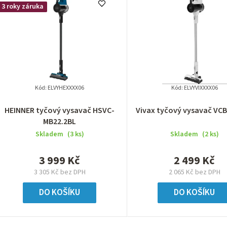
3 roky záruka
Kód:
ELVYHEXXXX06
Kód:
ELVYVIXXXX06
HEINNER tyčový vysavač HSVC-
Vivax tyčový vysavač VC
MB22.2BL
Skladem
(3 ks)
Skladem
(2 ks)
3 999 Kč
2 499 Kč
3 305 Kč bez DPH
2 065 Kč bez DPH
DO KOŠÍKU
DO KOŠÍKU