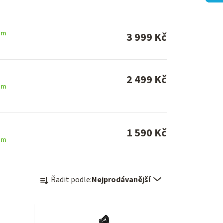
em
3 999 Kč
2 499 Kč
em
1 590 Kč
em
Ř
Řadit podle:
Nejprodávanější
a
z