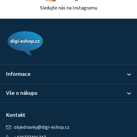
Sledujte nás na Instagramu
Z
á
p
a
t
í
Informace
Vše o nákupu
Kontakt
objednavky
@
digi-eshop.cz