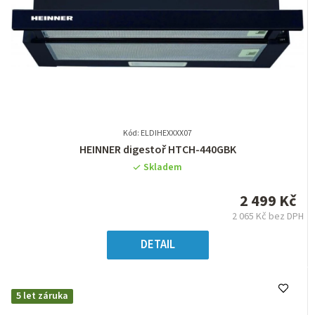
Kód: ELDIHEXXXX07
Průměrné
HEINNER digestoř HTCH-440GBK
hodnocení
Skladem
produktu
je
2 499 Kč
0,0
2 065 Kč bez DPH
z
Měrná
5
cena:
DETAIL
hvězdiček.
5 let záruka