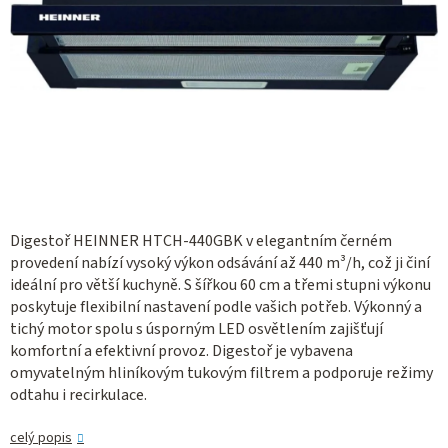
Digestoř HEINNER HTCH-440GBK v elegantním černém
provedení nabízí vysoký výkon odsávání až 440 m³/h, což ji činí
ideální pro větší kuchyně. S šířkou 60 cm a třemi stupni výkonu
poskytuje flexibilní nastavení podle vašich potřeb. Výkonný a
tichý motor spolu s úsporným LED osvětlením zajišťují
komfortní a efektivní provoz. Digestoř je vybavena
omyvatelným hliníkovým tukovým filtrem a podporuje režimy
odtahu i recirkulace.
celý popis