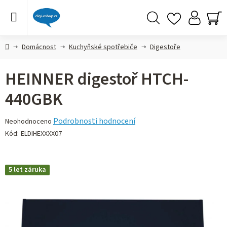
Přejít
na
obsah
Hledat
NÁ
KO
Domů
Domácnost
Kuchyňské spotřebiče
Digestoře
HEINNER digestoř HTCH-
440GBK
Průměrné
Podrobnosti hodnocení
Neohodnoceno
hodnocení
Kód:
ELDIHEXXXX07
produktu
je
0,0
5 let záruka
z 5
hvězdiček.