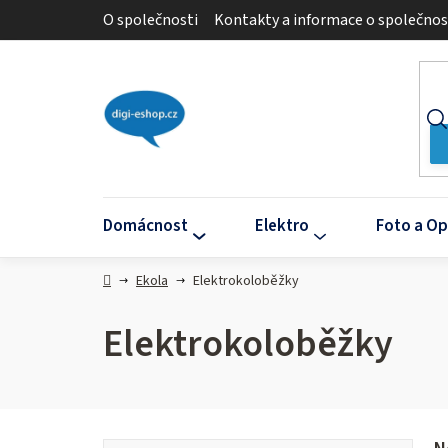
Přejít
O společnosti
Kontakty a informace o společnos
na
obsah
Domácnost
Elektro
Foto a Op
Domů
Ekola
Elektrokoloběžky
Elektrokoloběžky