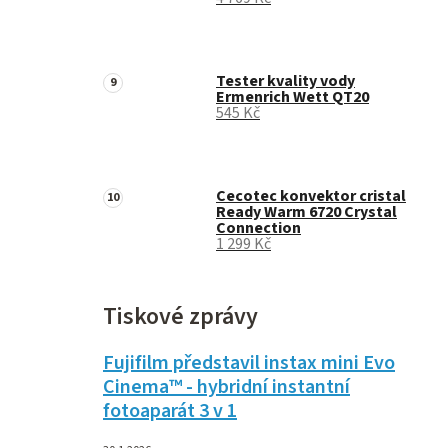
Tester kvality vody
Ermenrich Wett QT20
545 Kč
Cecotec konvektor cristal
Ready Warm 6720 Crystal
Connection
1 299 Kč
Tiskové zprávy
Fujifilm představil instax mini Evo
Cinema™ - hybridní instantní
fotoaparát 3 v 1