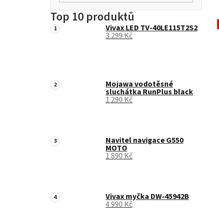
Top 10 produktů
Vivax LED TV-40LE115T2S2
3 299 Kč
Mojawa vodotěsné
sluchátka RunPlus black
1 290 Kč
Navitel navigace G550
MOTO
1 890 Kč
Vivax myčka DW-45942B
4 990 Kč