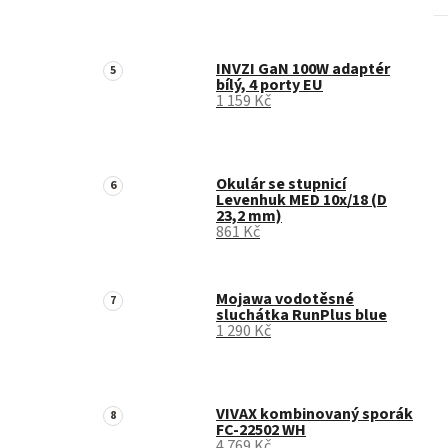
INVZI GaN 100W adaptér
bílý, 4 porty EU
1 159 Kč
Okulár se stupnicí
Levenhuk MED 10x/18 (D
23,2 mm)
861 Kč
Mojawa vodotěsné
sluchátka RunPlus blue
1 290 Kč
VIVAX kombinovaný sporák
FC-22502 WH
4 769 Kč