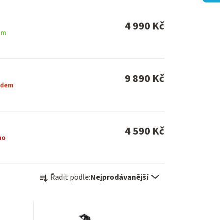
4 990 Kč
em
9 890 Kč
ladem
4 590 Kč
no
Ř
Řadit podle:
Nejprodávanější
a
z