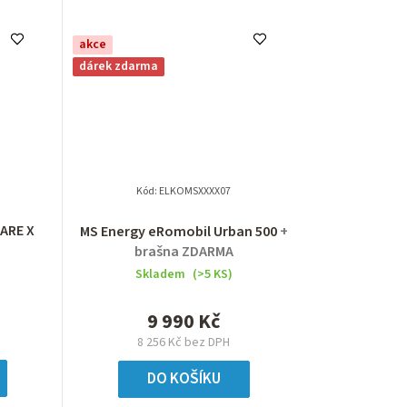
akce
dárek zdarma
Kód:
ELKOMSXXXX07
ARE X
MS Energy eRomobil Urban 500
+
brašna ZDARMA
Skladem
(>5 KS)
9 990 Kč
8 256 Kč bez DPH
DO KOŠÍKU