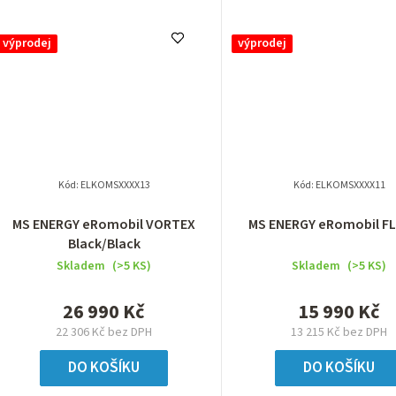
výprodej
výprodej
Kód:
ELKOMSXXXX13
Kód:
ELKOMSXXXX11
MS ENERGY eRomobil VORTEX
MS ENERGY eRomobil FL
Black/Black
Skladem
(>5 KS)
Skladem
(>5 KS)
26 990 Kč
15 990 Kč
22 306 Kč bez DPH
13 215 Kč bez DPH
DO KOŠÍKU
DO KOŠÍKU