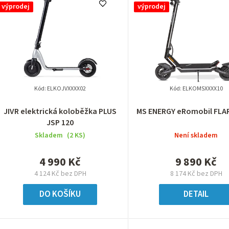
výprodej
výprodej
Kód:
ELKOJVXXXX02
Kód:
ELKOMSXXXX10
JIVR elektrická koloběžka PLUS
MS ENERGY eRomobil FLAR
JSP 120
Skladem
(2 KS)
Není skladem
4 990 Kč
9 890 Kč
4 124 Kč bez DPH
8 174 Kč bez DPH
DO KOŠÍKU
DETAIL