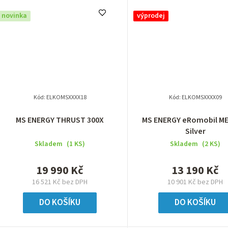
novinka
výprodej
Kód:
ELKOMSXXXX18
Kód:
ELKOMSXXXX09
MS ENERGY THRUST 300X
MS ENERGY eRomobil M
Silver
Skladem
(1 KS)
Skladem
(2 KS)
19 990 Kč
13 190 Kč
16 521 Kč bez DPH
10 901 Kč bez DPH
DO KOŠÍKU
DO KOŠÍKU