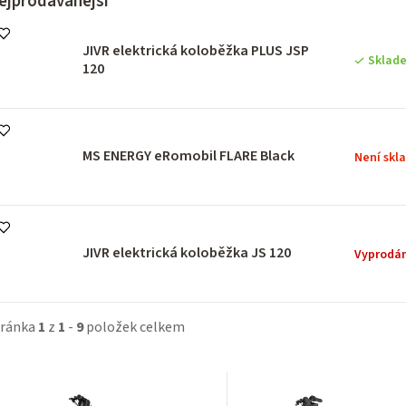
ejprodávanější
JIVR elektrická koloběžka PLUS JSP
Sklad
120
MS ENERGY eRomobil FLARE Black
Není sk
JIVR elektrická koloběžka JS 120
Vyprodá
tránka
1
z
1
-
9
položek celkem