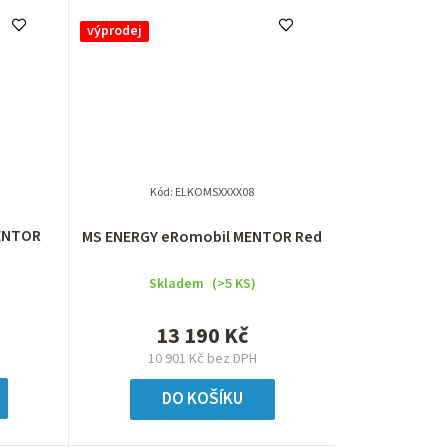
výprodej
Kód:
ELKOMSXXXX08
ENTOR
MS ENERGY eRomobil MENTOR Red
Skladem
(>5 KS)
13 190 Kč
10 901 Kč bez DPH
DO KOŠÍKU