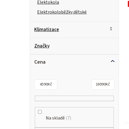
n
Elektokola
e
Elektrokoloběžky dětské
l
Klimatizace
Značky
Cena
4590
Kč
26990
Kč
Na skladě
7