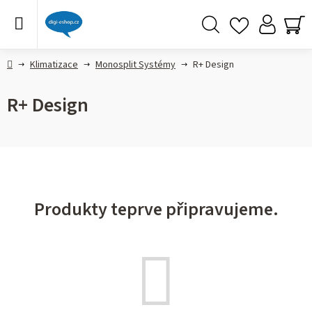
Přejít
na
obsah
Hledat
NÁ
KO
Domů
Klimatizace
Monosplit Systémy
R+ Design
R+ Design
Produkty teprve připravujeme.