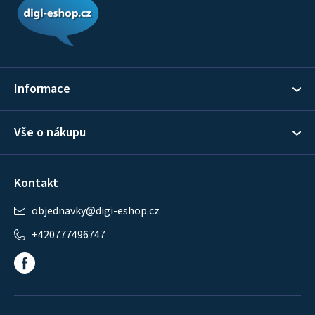
p
a
t
í
Informace
Vše o nákupu
Kontakt
objednavky
@
digi-eshop.cz
+420777496747