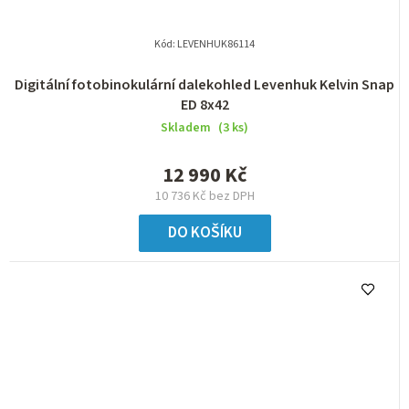
Kód:
LEVENHUK86114
Digitální fotobinokulární dalekohled Levenhuk Kelvin Snap
ED 8x42
Skladem
(3 ks)
12 990 Kč
10 736 Kč bez DPH
DO KOŠÍKU