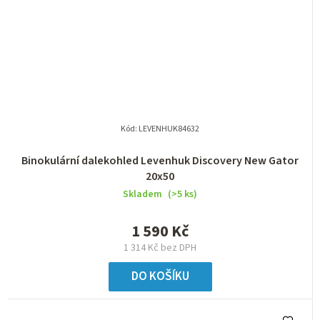
Kód:
LEVENHUK84632
Binokulární dalekohled Levenhuk Discovery New Gator
20x50
Skladem
(>5 ks)
1 590 Kč
1 314 Kč bez DPH
DO KOŠÍKU