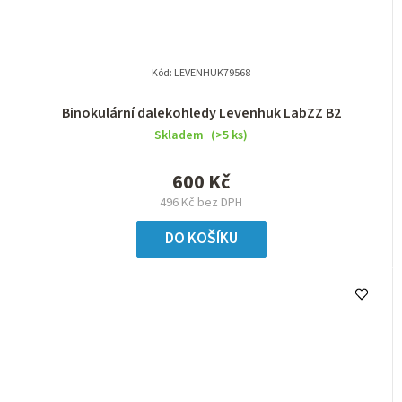
Kód:
LEVENHUK79568
Binokulární dalekohledy Levenhuk LabZZ B2
Skladem
(>5 ks)
600 Kč
496 Kč bez DPH
DO KOŠÍKU