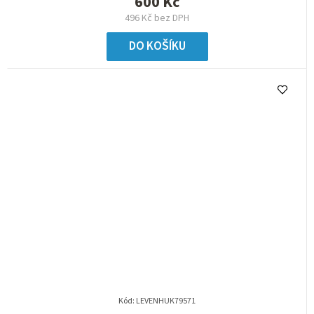
600 Kč
496 Kč bez DPH
DO KOŠÍKU
Kód:
LEVENHUK79571