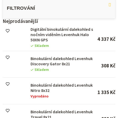
ý
p
i
s
Nejprodávanější
p
Digitální binokulární dalekohled s
r
nočním viděním Levenhuk Halo
o
4 337 Kč
50XN GPS
d
Skladem
u
k
Binokulární dalekohled Levenhuk
t
Discovery Gator 8x21
ů
308 Kč
Skladem
Binokulární dalekohled Levenhuk
Nitro 8x32
1 335 Kč
Vyprodáno
Binokulární dalekohled Levenhuk
Travel 8x21