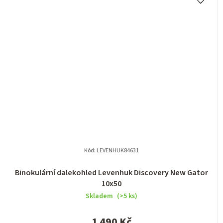
Kód:
LEVENHUK84631
Binokulární dalekohled Levenhuk Discovery New Gator
10x50
Skladem
(>5 ks)
1 490 Kč