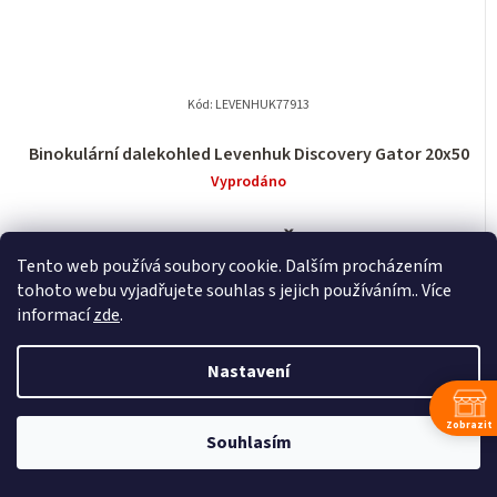
Kód:
LEVENHUK77913
Binokulární dalekohled Levenhuk Discovery Gator 20x50
Vyprodáno
2 490 Kč
2 058 Kč bez DPH
Tento web používá soubory cookie. Dalším procházením
tohoto webu vyjadřujete souhlas s jejich používáním.. Více
DETAIL
informací
zde
.
Nastavení
Zobrazit
Souhlasím