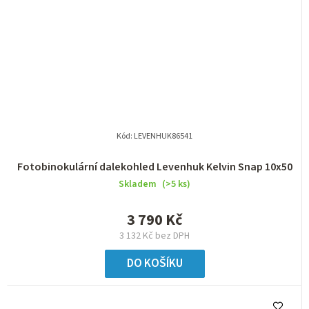
Kód:
LEVENHUK86541
Fotobinokulární dalekohled Levenhuk Kelvin Snap 10x50
Skladem
(>5 ks)
3 790 Kč
3 132 Kč bez DPH
DO KOŠÍKU