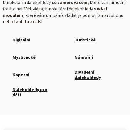
binokulární dalekohledy
se zaměřovačem
, které vám umožní
fotit a natáčet videa, binokulární dalekohledy
s Wi-Fi
modulem
, které vám umožní ovládat je pomocí smartphonu
nebo tabletu a další.
Digitální
Turistické
Myslivecké
Námořní
Divadelní
Kapesní
dalekohledy
Dalekohledy pro
děti
V