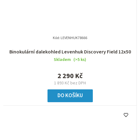
Kód:
LEVENHUK78666
Binokulární dalekohled Levenhuk Discovery Field 12x50
Skladem
(>5 ks)
2 290 Kč
1 893 Kč bez DPH
DO KOŠÍKU