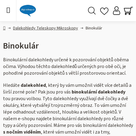
Přejít
na
obsah
Hledat
NÁ
KO
Domů
Dalekohledy Teleskopy Mikroskopy
Binokulár
Binokulár
Binokulární dalekohledy určené k pozorování objektů oběma
očima. Výhodou těchto dalekohledů určených pro obě oči, je
pohodlné pozorování objektů s větší prostorovou orientací.
Hledáte
dalekohled
, který by vám umožnil vidět více detailů a
širší zorné pole? Pak jsou pro vás
binokulární dalekohledy
tou pravou volbou. Tyto dalekohledy využívají dvě čočky a dvě
okuláry, které vytvářejí trojrozměrný obraz. To vám umožní
lépe odhadnout vzdálenost, hloubku a velikost objektů. V
našem e-shopu najdete binokulární dalekohledy pro různé
typy a účely pozorování. Máme pro vás binokulární dalekohledy
s nočním viděním
, které vám umožní vidět i za tmy,