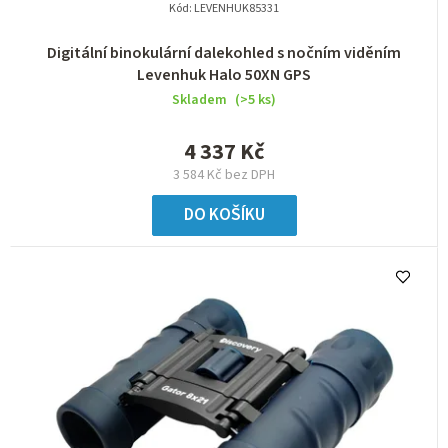
Kód:
LEVENHUK85331
ů
Digitální binokulární dalekohled s nočním viděním
Levenhuk Halo 50XN GPS
Skladem
(>5 ks)
4 337 Kč
3 584 Kč bez DPH
DO KOŠÍKU