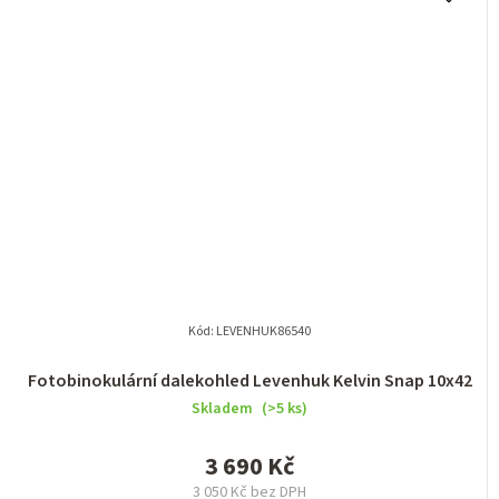
Kód:
LEVENHUK86540
Fotobinokulární dalekohled Levenhuk Kelvin Snap 10x42
Skladem
(>5 ks)
3 690 Kč
3 050 Kč bez DPH