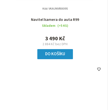
Kód:
VKAUNVRXXX95
Navitel kamera do auta R99
Skladem
(>5 KS)
3 490 Kč
2 884 Kč bez DPH
DO KOŠÍKU