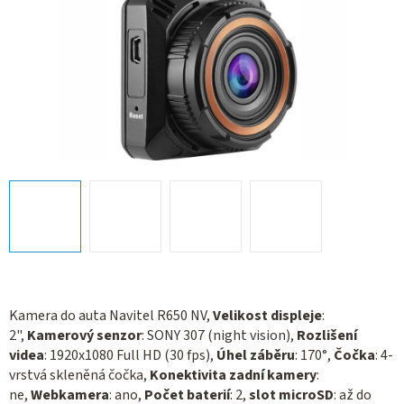
Kamera do auta Navitel R650 NV,
Velikost displeje
:
2",
Kamerový senzor
: SONY 307 (night vision),
Rozlišení
videa
: 1920х1080 Full HD (30 fps),
Úhel záběru
: 170°,
Čočka
: 4-
vrstvá skleněná čočka,
Konektivita zadní kamery
:
ne,
Webkamera
: ano,
Počet baterií
: 2,
slot microSD
: až do