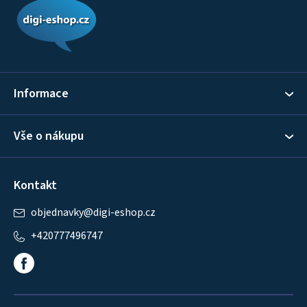
á
p
a
t
í
Informace
Vše o nákupu
Kontakt
objednavky
@
digi-eshop.cz
+420777496747