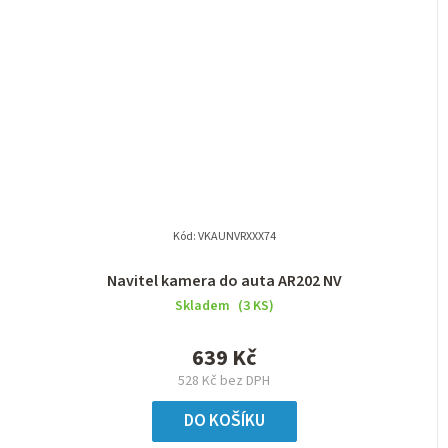
Kód:
VKAUNVRXXX74
Navitel kamera do auta AR202 NV
Skladem
(3 KS)
639 Kč
528 Kč bez DPH
DO KOŠÍKU