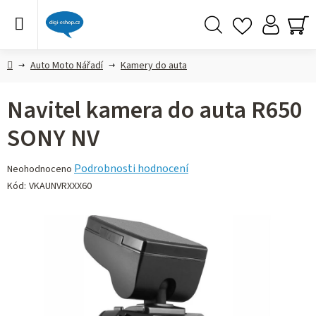
Přejít
na
obsah
Hledat
NÁ
KO
Domů
Auto Moto Nářadí
Kamery do auta
Navitel kamera do auta R650
SONY NV
Průměrné
Podrobnosti hodnocení
Neohodnoceno
hodnocení
Kód:
VKAUNVRXXX60
produktu
je
0,0
z 5
hvězdiček.