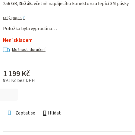
256 GB,
Držák
: včetně napájecího konektoru a lepící 3M pásky
celý popis
Položka byla vyprodána…
Není skladem
Možnosti doručení
1 199 Kč
991 Kč bez DPH
Měrná cena:
Zeptat se
Hlídat