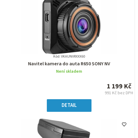
Kód: VKAUNVRXXX60
Průměrné
Navitel kamera do auta R650 SONY NV
hodnocení
Není skladem
produktu
je
1 199 Kč
0,0
991 Kč bez DPH
z
Měrná
5
cena:
DETAIL
hvězdiček.