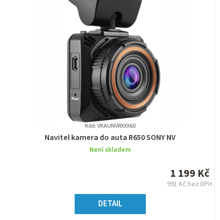
Kód: VKAUNVRXXX60
Průměrné
Navitel kamera do auta R650 SONY NV
hodnocení
Není skladem
produktu
je
1 199 Kč
0,0
991 Kč bez DPH
z
Měrná
5
cena:
DETAIL
hvězdiček.