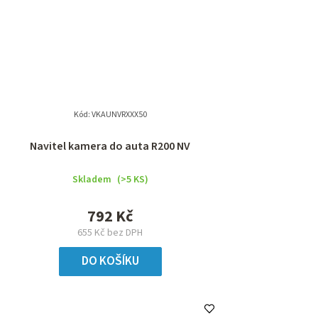
Kód:
VKAUNVRXXX50
Navitel kamera do auta R200 NV
Skladem
(>5 KS)
792 Kč
655 Kč bez DPH
DO KOŠÍKU