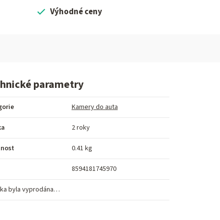
Výhodné ceny
hnické parametry
gorie
Kamery do auta
ka
2 roky
nost
0.41 kg
8594181745970
ka byla vyprodána…