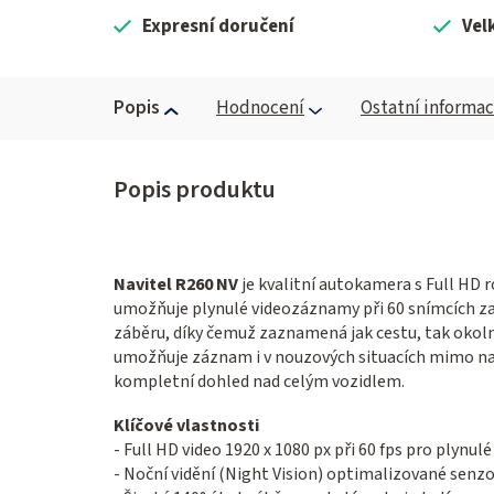
Expresní doručení
Vel
Popis
Hodnocení
Ostatní informa
Navitel R260 NV
je kvalitní autokamera s Full HD 
umožňuje plynulé videozáznamy při 60 snímcích z
záběru, díky čemuž zaznamená jak cestu, tak okoln
umožňuje záznam i v nouzových situacích mimo na
kompletní dohled nad celým vozidlem.
Klíčové vlastnosti
- Full HD video 1920 x 1080 px při 60 fps pro plynul
- Noční vidění (Night Vision) optimalizované sen