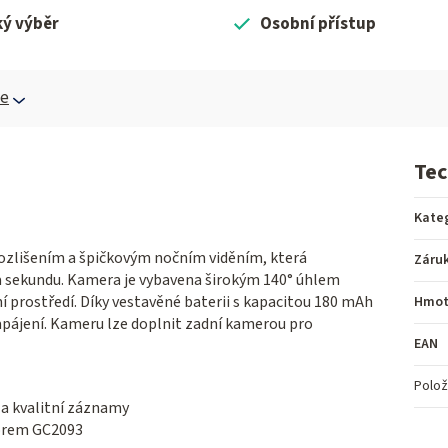
ký výběr
Osobní přístup
ce
Tec
Kate
rozlišením a špičkovým nočním viděním, která
Záru
a sekundu. Kamera je vybavena širokým 140° úhlem
í prostředí. Díky vestavěné baterii s kapacitou 180 mAh
Hmot
pájení. Kameru lze doplnit zadní kamerou pro
EAN
Polož
é a kvalitní záznamy
zorem GC2093