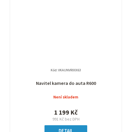
Kód:
VKAUNVRXXX63
Navitel kamera do auta R600
Není skladem
1 199 Kč
991 Kč bez DPH
DETAIL