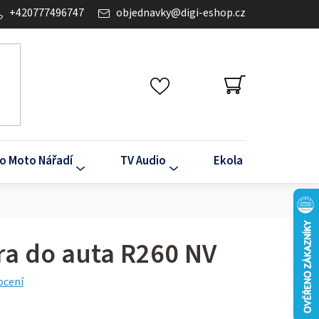
+420777496747
objednavky
@
digi-eshop.cz
NÁKUPNÍ
KOŠÍK
o Moto Nářadí
TV Audio
Ekola
Klima
ra do auta R260 NV
ocení