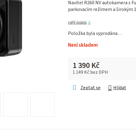
Navitel R260 NV autokamera s F
je
parkovacím režimem a širokým 1
0,0
z 5
celý popis
hvězdiček.
Položka byla vyprodána…
Není skladem
1 390 Kč
1 149 Kč bez DPH
Měrná cena:
Zeptat se
Hlídat