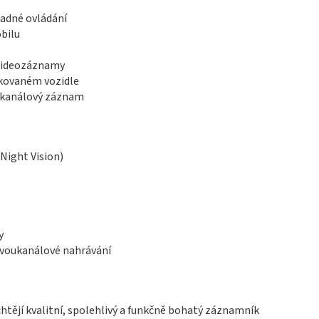
nadné ovládání
bilu
 videozáznamy
rkovaném vozidle
oukanálový záznam
Night Vision)
y
 dvoukanálové nahrávání
 chtějí kvalitní, spolehlivý a funkčně bohatý záznamník