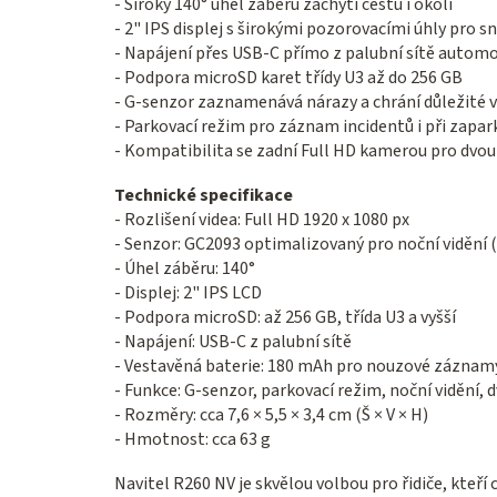
- Široký 140° úhel záběru zachytí cestu i okolí
- 2" IPS displej s širokými pozorovacími úhly pro s
- Napájení přes USB-C přímo z palubní sítě automo
- Podpora microSD karet třídy U3 až do 256 GB
- G-senzor zaznamenává nárazy a chrání důležité
- Parkovací režim pro záznam incidentů i při zapa
- Kompatibilita se zadní Full HD kamerou pro dv
Technické specifikace
- Rozlišení videa: Full HD 1920 x 1080 px
- Senzor: GC2093 optimalizovaný pro noční vidění (
- Úhel záběru: 140°
- Displej: 2" IPS LCD
- Podpora microSD: až 256 GB, třída U3 a vyšší
- Napájení: USB-C z palubní sítě
- Vestavěná baterie: 180 mAh pro nouzové záznam
- Funkce: G-senzor, parkovací režim, noční vidění,
- Rozměry: cca 7,6 × 5,5 × 3,4 cm (Š × V × H)
- Hmotnost: cca 63 g
Navitel R260 NV je skvělou volbou pro řidiče, kteří