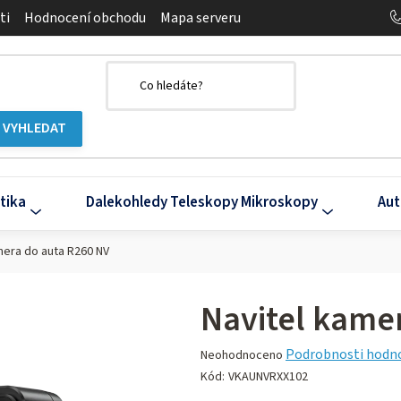
ti
Hodnocení obchodu
Mapa serveru
tika
Dalekohledy Teleskopy Mikroskopy
Aut
mera do auta R260 NV
Navitel kame
Průměrné
Podrobnosti hodn
Neohodnoceno
hodnocení
Kód:
VKAUNVRXX102
produktu