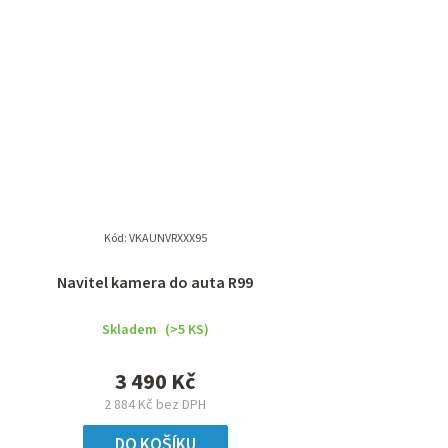
Kód:
VKAUNVRXXX95
Navitel kamera do auta R99
Skladem
(>5 KS)
3 490 Kč
2 884 Kč bez DPH
DO KOŠÍKU