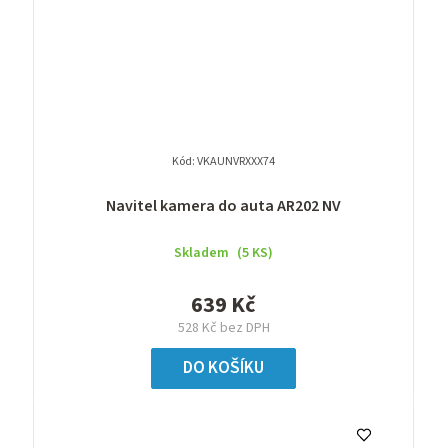
Kód:
VKAUNVRXXX74
Navitel kamera do auta AR202 NV
Skladem
(5 KS)
639 Kč
528 Kč bez DPH
DO KOŠÍKU