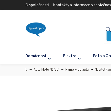
Přejít
O společnosti
Kontakty a informace o společnos
na
obsah
Domácnost
Elektro
Foto a Op
Domů
Auto Moto Nářadí
Kamery do auta
Navitel ka