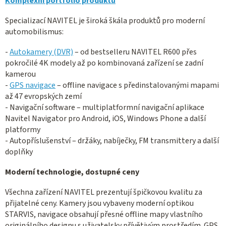
Komplexní portfolio produktů
Specializací NAVITEL je široká škála produktů pro moderní
automobilismus:
-
Autokamery (DVR)
– od bestselleru NAVITEL R600 přes
pokročilé 4K modely až po kombinovaná zařízení se zadní
kamerou
-
GPS navigace
– offline navigace s předinstalovanými mapami
až 47 evropských zemí
- Navigační software – multiplatformní navigační aplikace
Navitel Navigator pro Android, iOS, Windows Phone a další
platformy
- Autopříslušenství – držáky, nabíječky, FM transmittery a další
doplňky
Moderní technologie, dostupné ceny
Všechna zařízení NAVITEL prezentují špičkovou kvalitu za
přijatelné ceny. Kamery jsou vybaveny moderní optikou
STARVIS, navigace obsahují přesné offline mapy vlastního
originálního designu s uživatelsky přívětivým prostředím. GPS