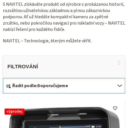
S NAVITEL získáváte produkt od výrobce s prokázanou historií,
rozsáhlou uživatelskou základnou a plnou zákaznickou
podporou. Ať už hledáte kompaktní kameru za zpětné
zrcátko, nebo pokročilou navigaci pro nákladní vozy – NAVITEL
nabízí řešení pro každého řidiče.
NAVITEL – Technologie, kterým můžete věřit.
Ř
Řadit podle:
Doporučujeme
a
z
V
e
ý
výprodej
n
p
í