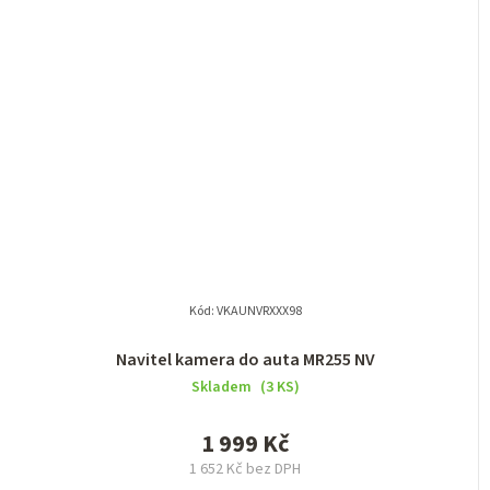
Kód:
VKAUNVRXXX98
Navitel kamera do auta MR255 NV
Skladem
(3 KS)
1 999 Kč
1 652 Kč bez DPH