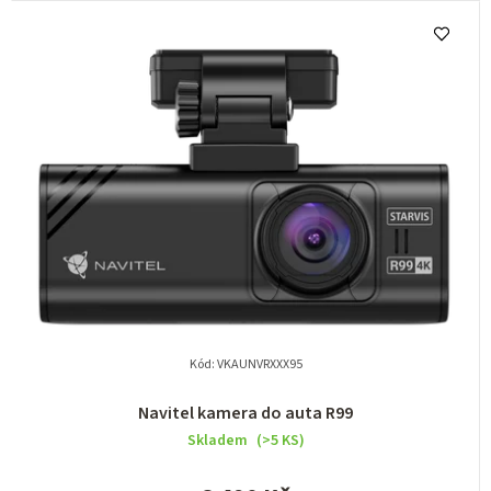
Kód:
VKAUNVRXXX95
Navitel kamera do auta R99
Skladem
(>5 KS)