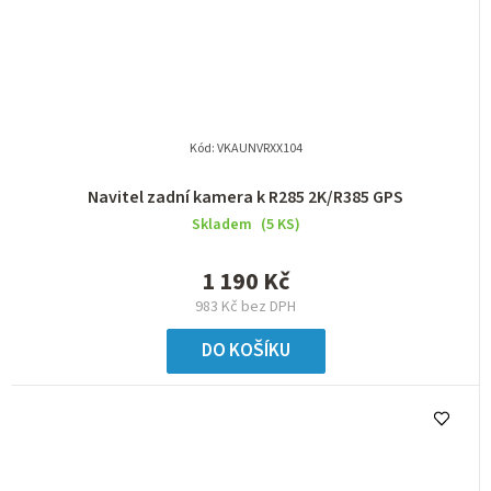
Kód:
VKAUNVRXX104
Navitel zadní kamera k R285 2K/R385 GPS
Skladem
(5 KS)
1 190 Kč
983 Kč bez DPH
DO KOŠÍKU