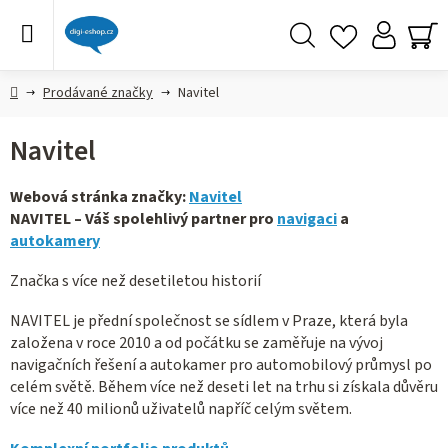
Přejít
na
obsah
Hledat
NÁ
KO
Domů
Prodávané značky
Navitel
Navitel
Webová stránka značky:
Navitel
NAVITEL – Váš spolehlivý partner pro
navigaci
a
autokamery
Značka s více než desetiletou historií
NAVITEL je přední společnost se sídlem v Praze, která byla
založena v roce 2010 a od počátku se zaměřuje na vývoj
navigačních řešení a autokamer pro automobilový průmysl po
celém světě. Během více než deseti let na trhu si získala důvěru
více než 40 milionů uživatelů napříč celým světem.