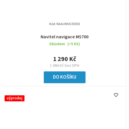
Kód:
NAAUNVG55053
Navitel navigace MS700
Skladem
(>5 KS)
1 290 Kč
1 066 Kč bez DPH
DO KOŠÍKU
výprodej