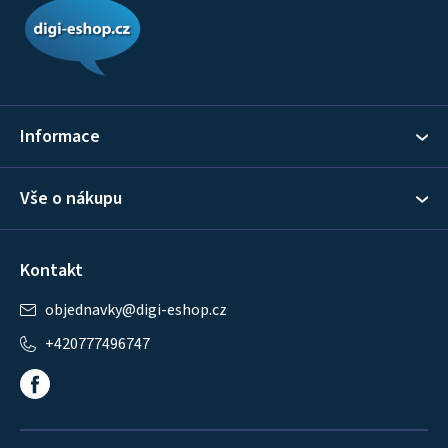
á
p
a
t
í
Informace
Vše o nákupu
Kontakt
objednavky
@
digi-eshop.cz
+420777496747