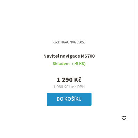
Kód:
NAAUNVG55053
Navitel navigace MS700
Skladem
(>5 KS)
1 290 Kč
1 066 Kč bez DPH
DO KOŠÍKU