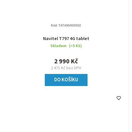
Kód:
TATANVXXXX02
Navitel T797 4G tablet
Skladem
(>5 KS)
2 990 Kč
2 471 Kč bez DPH
DO KOŠÍKU