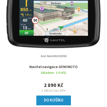
Kód:
NAAUNVG55058
Navitel navigace G590 MOTO
Skladem
(>5 KS)
2 890 Kč
2 388 Kč bez DPH
DO KOŠÍKU