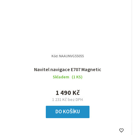
Kód:
NAAUNVG55055
Navitel navigace E707 Magnetic
Skladem
(1 KS)
1 490 Kč
1 231 Kč bez DPH
DO KOŠÍKU