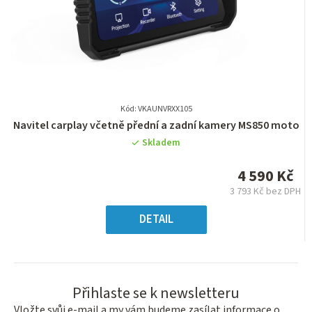
Kód: VKAUNVRXX105
Průměrné
Navitel carplay včetně přední a zadní kamery MS850 moto
hodnocení
Skladem
produktu
je
4 590 Kč
0,0
3 793 Kč bez DPH
z
Měrná
5
cena:
DETAIL
hvězdiček.
Přihlaste se k newsletteru
Vložte svůj e-mail a my vám budeme zasílat informace o