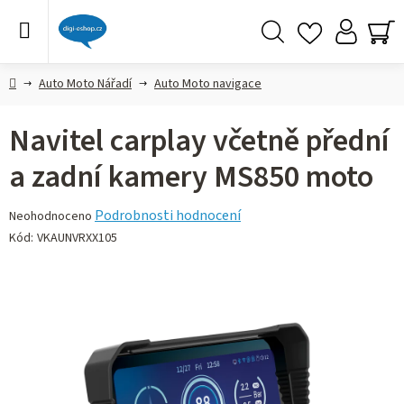
Přejít
na
obsah
Hledat
NÁ
KO
Domů
Auto Moto Nářadí
Auto Moto navigace
Navitel carplay včetně přední
a zadní kamery MS850 moto
Průměrné
Podrobnosti hodnocení
Neohodnoceno
hodnocení
Kód:
VKAUNVRXX105
produktu
je
0,0
z 5
hvězdiček.