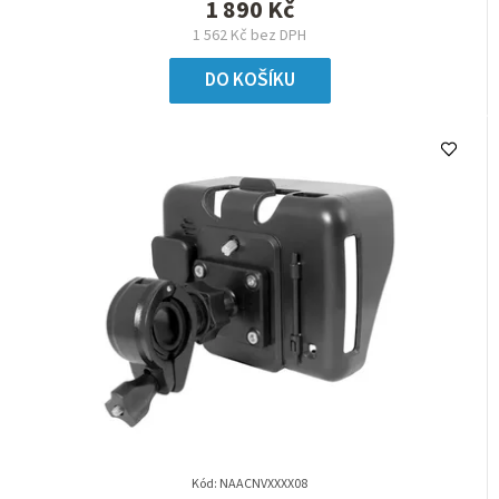
1 890 Kč
1 562 Kč bez DPH
DO KOŠÍKU
Kód:
NAACNVXXXX08