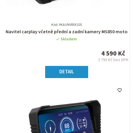
Kód: VKAUNVRXX105
Průměrné
Navitel carplay včetně přední a zadní kamery MS850 moto
hodnocení
Skladem
produktu
je
4 590 Kč
0,0
3 793 Kč bez DPH
z
Měrná
5
cena:
DETAIL
hvězdiček.