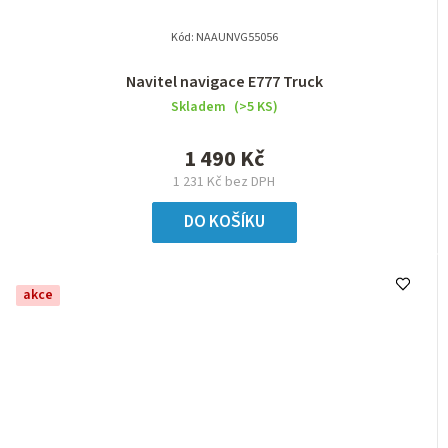
Kód:
NAAUNVG55056
Navitel navigace E777 Truck
Skladem
(>5 KS)
1 490 Kč
1 231 Kč bez DPH
DO KOŠÍKU
akce