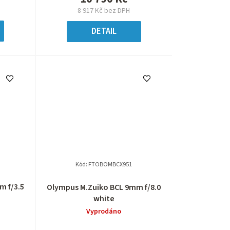
8 917 Kč bez DPH
DETAIL
Kód:
FTOBOMBCX951
m f/3.5
Olympus M.Zuiko BCL 9mm f/8.0
white
Vyprodáno