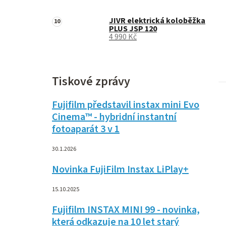
JIVR elektrická koloběžka
PLUS JSP 120
4 990 Kč
Tiskové zprávy
Fujifilm představil instax mini Evo
Cinema™ - hybridní instantní
fotoaparát 3 v 1
30.1.2026
Novinka FujiFilm Instax LiPlay+
15.10.2025
Fujifilm INSTAX MINI 99 - novinka,
která odkazuje na 10 let starý