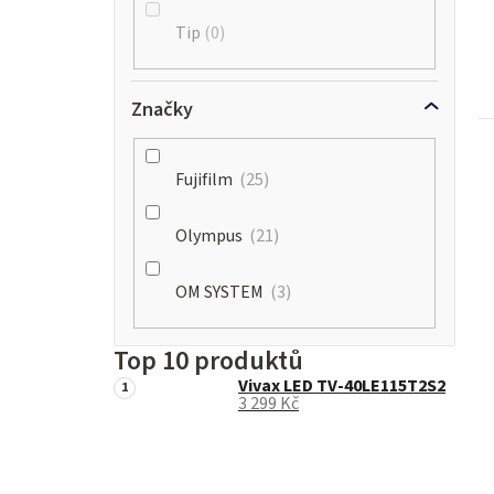
Tip
0
Značky
Fujifilm
25
Olympus
21
OM SYSTEM
3
Top 10 produktů
Vivax LED TV-40LE115T2S2
3 299 Kč