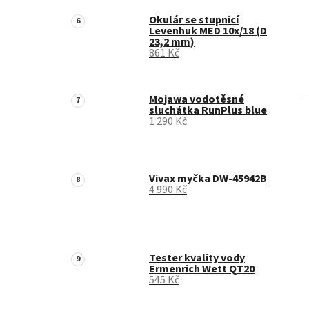
Okulár se stupnicí
Levenhuk MED 10x/18 (D
23,2 mm)
861 Kč
Mojawa vodotěsné
sluchátka RunPlus blue
1 290 Kč
Vivax myčka DW-45942B
4 990 Kč
Tester kvality vody
Ermenrich Wett QT20
545 Kč