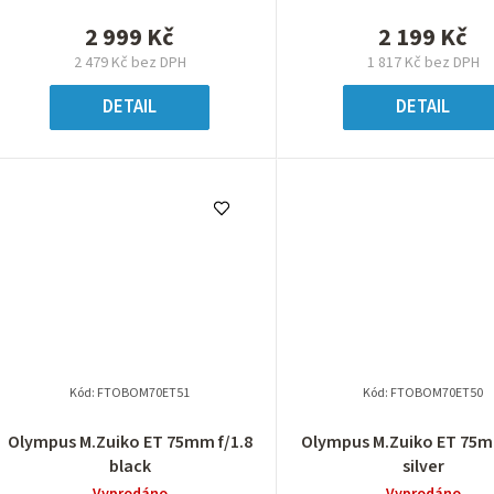
2 999 Kč
2 199 Kč
2 479 Kč bez DPH
1 817 Kč bez DPH
DETAIL
DETAIL
Kód:
FTOBOM70ET51
Kód:
FTOBOM70ET50
Olympus M.Zuiko ET 75mm f/1.8
Olympus M.Zuiko ET 75m
black
silver
Vyprodáno
Vyprodáno