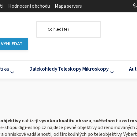
ti
Hodnocení obchodu
Mapa serveru
tika
Dalekohledy Teleskopy Mikroskopy
Aut
objektivy
nabízejí
vysokou kvalitu obrazu
,
světelnost
a
ostros
m e-shopu digi-eshop.cz najdete pevné objektivy od renomovaných 
 ohniskové vzdálenosti, od širokoúhlých po teleobjektivy. Vyberte