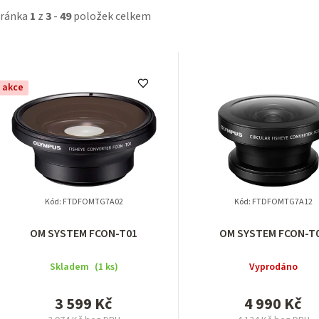
tránka
1
z
3
-
49
položek celkem
akce
Kód:
FTDFOMTG7A02
Kód:
FTDFOMTG7A12
OM SYSTEM FCON-T01
OM SYSTEM FCON-T
Skladem
(1 ks)
Vyprodáno
3 599 Kč
4 990 Kč