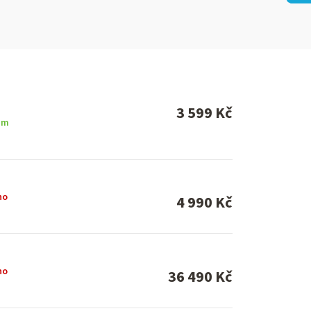
3 599 Kč
em
no
4 990 Kč
no
36 490 Kč