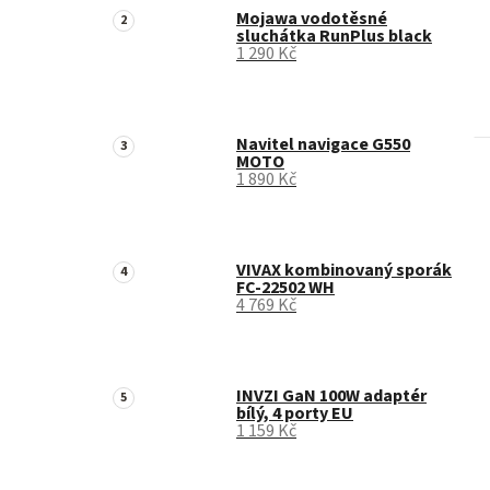
Mojawa vodotěsné
sluchátka RunPlus black
1 290 Kč
Navitel navigace G550
MOTO
1 890 Kč
VIVAX kombinovaný sporák
FC-22502 WH
4 769 Kč
INVZI GaN 100W adaptér
bílý, 4 porty EU
1 159 Kč