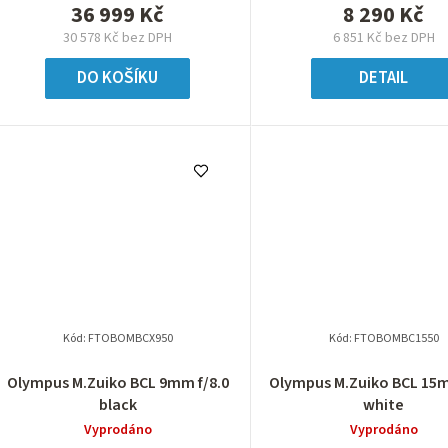
36 999 Kč
8 290 Kč
30 578 Kč bez DPH
6 851 Kč bez DPH
DO KOŠÍKU
DETAIL
Kód:
FTOBOMBCX950
Kód:
FTOBOMBC1550
Olympus M.Zuiko BCL 9mm f/8.0
Olympus M.Zuiko BCL 15m
black
white
Vyprodáno
Vyprodáno