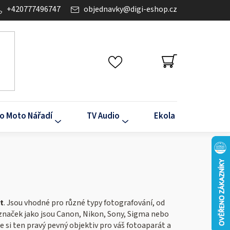
+420777496747
objednavky
@
digi-eshop.cz
NÁKUPNÍ
KOŠÍK
o Moto Nářadí
TV Audio
Ekola
Klima
t
. Jsou vhodné pro různé typy fotografování, od
značek jako jsou Canon, Nikon, Sony, Sigma nebo
 si ten pravý pevný objektiv pro váš fotoaparát a