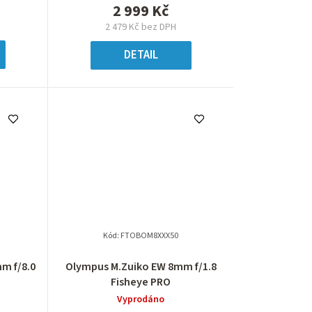
2 999 Kč
2 479 Kč bez DPH
DETAIL
Kód:
FTOBOM8XXX50
m f/8.0
Olympus M.Zuiko EW 8mm f/1.8
Fisheye PRO
Vyprodáno