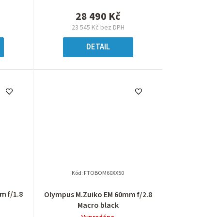
28 490 Kč
23 545 Kč bez DPH
DETAIL
Kód:
FTOBOM60XX50
m f/1.8
Olympus M.Zuiko EM 60mm f/2.8
Macro black