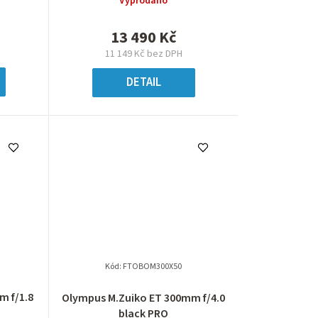
Vyprodáno
13 490 Kč
11 149 Kč bez DPH
DETAIL
Kód:
FTOBOM300X50
m f/1.8
Olympus M.Zuiko ET 300mm f/4.0
black PRO