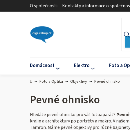
Přejít
O společnosti
Kontakty a informace o společnos
na
obsah
Domácnost
Elektro
Foto a Op
Domů
Foto a Optika
Objektivy
Pevné ohnisko
Pevné ohnisko
Hledáte pevné ohnisko pro váš fotoaparát?
Pevné 
krajin a architektury po portréty a makro. V naše
Tamron. Máme pevné objektivy pro různé bajonety a