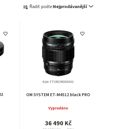
Ř
Řadit podle:
Nejprodávanější
a
z
e
n
í
p
r
Kód:
FTOBOMXXXX01
o
02
OM SYSTEM ET-M4512 black PRO
d
Vyprodáno
u
36 490 Kč