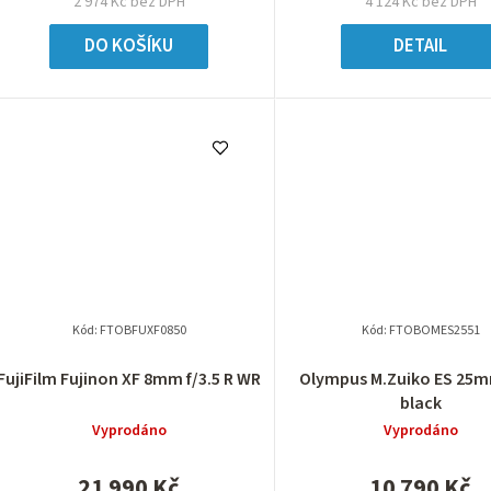
2 974 Kč bez DPH
4 124 Kč bez DPH
DO KOŠÍKU
DETAIL
Kód:
FTOBFUXF0850
Kód:
FTOBOMES2551
FujiFilm Fujinon XF 8mm f/3.5 R WR
Olympus M.Zuiko ES 25m
black
Vyprodáno
Vyprodáno
21 990 Kč
10 790 Kč