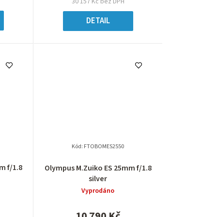
k
30 157 Kč bez DPH
t
DETAIL
ů
Kód:
FTOBOMES2550
m f/1.8
Olympus M.Zuiko ES 25mm f/1.8
silver
Vyprodáno
10 790 Kč