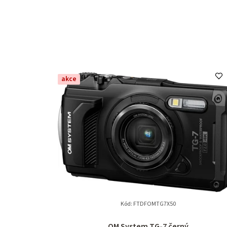
akce
Kód:
FTDFOMTG7X50
OM System TG-7 černý