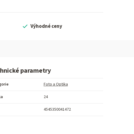
Výhodné ceny
hnické parametry
gorie
Foto a Optika
ka
24
4545350041472