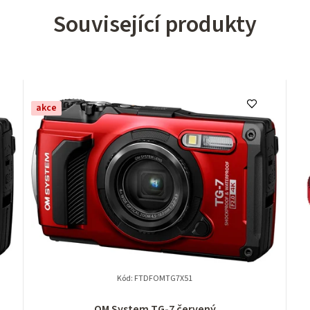
Související produkty
akce
Kód:
FTDFOMTG7X51
OM System TG-7 červený