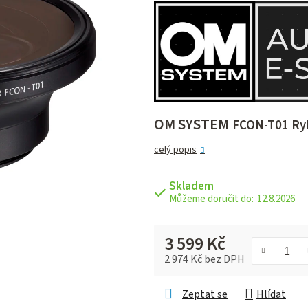
je
0,0
z 5
hvězdiček.
OM SYSTEM
FCON-T01 Ryb
celý popis
Skladem
12.8.2026
3 599 Kč
2 974 Kč bez DPH
Měrná cena:
Zeptat se
Hlídat