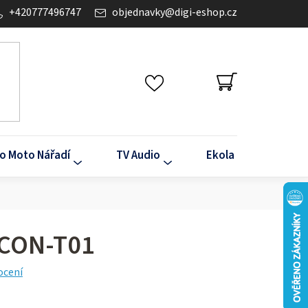
+420777496747
objednavky
@
digi-eshop.cz
NÁKUPNÍ
KOŠÍK
o Moto Nářadí
TV Audio
Ekola
Klima
CON-T01
ocení