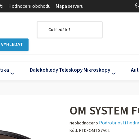
ti
Hodnocení obchodu
Mapa serveru
tika
Dalekohledy Teleskopy Mikroskopy
Aut
OM SYSTEM F
Průměrné
Podrobnosti hodn
Neohodnoceno
hodnocení
Kód:
FTDFOMTG7A02
produktu