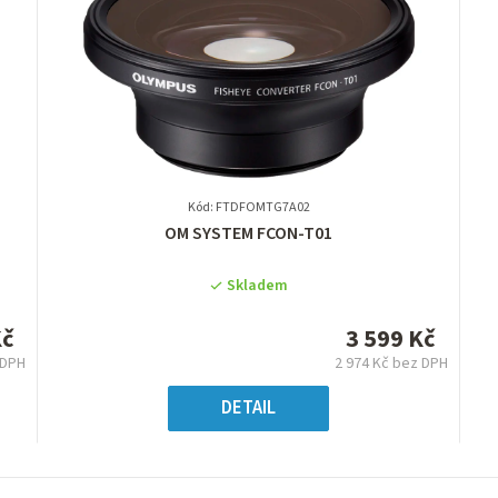
Kód: FTDFOMTG7A02
Průměrné
OM SYSTEM FCON-T01
hodnocení
produktu
Skladem
je
0,0
Kč
3 599 Kč
z
 DPH
2 974 Kč bez DPH
5
á
Měrná
hvězdiček.
:
cena:
DETAIL