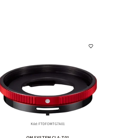
Kód:
FTDFOMTG7A01
OM SYSTEM CLA-T01