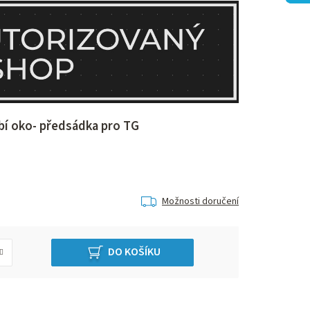
í oko- předsádka pro TG
Možnosti doručení
DO KOŠÍKU