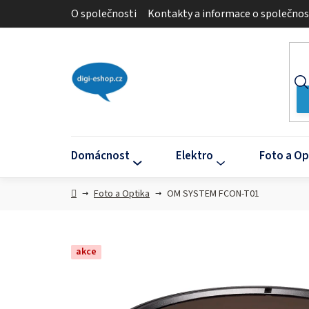
Přejít
O společnosti
Kontakty a informace o společnos
na
obsah
Domácnost
Elektro
Foto a Op
Domů
Foto a Optika
OM SYSTEM FCON-T01
akce