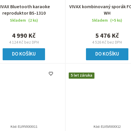
VIVAX Bluetooth karaoke
VIVAX kombinovaný sporák F
reproduktor BS-1310
WH
Skladem
(2 ks)
Skladem
(>5 ks)
4 990 Kč
5 476 Kč
4 124 Kč bez DPH
4 526 Kč bez DPH
DO KOŠÍKU
DO KOŠÍKU
5 let záruka
Kód:
ELVYVIXXXX11
Kód:
ELVSVIXXXX12