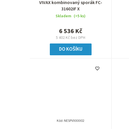
VIVAX kombinovaný sporák FC-
31602IF X
Skladem
(>5 ks)
6 536 Kč
5 402 Kč bez DPH
DO KOŠÍKU
Kód:
NESPVIXXXX02