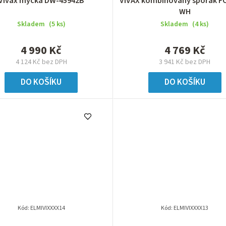
Vivax myčka DW-45942B
VIVAX kombinovaný sporák F
WH
Skladem
(5 ks)
Skladem
(4 ks)
4 990 Kč
4 769 Kč
4 124 Kč bez DPH
3 941 Kč bez DPH
DO KOŠÍKU
DO KOŠÍKU
Kód:
ELMIVIXXXX14
Kód:
ELMIVIXXXX13