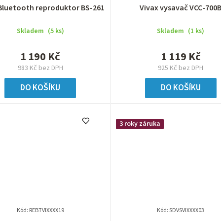
Bluetooth reproduktor BS-261
Vivax vysavač VCC-700
Skladem
(5 ks)
Skladem
(1 ks)
1 190 Kč
1 119 Kč
983 Kč bez DPH
925 Kč bez DPH
DO KOŠÍKU
DO KOŠÍKU
3 roky záruka
Kód:
REBTVIXXXX19
Kód:
SDVSVIXXXX03