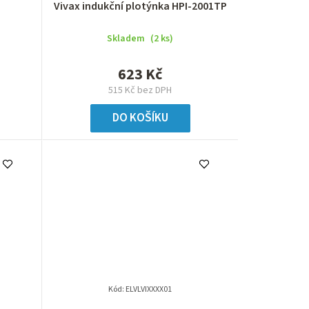
Vivax indukční plotýnka HPI-2001TP
Skladem
(2 ks)
623 Kč
515 Kč bez DPH
DO KOŠÍKU
Kód:
ELVLVIXXXX01