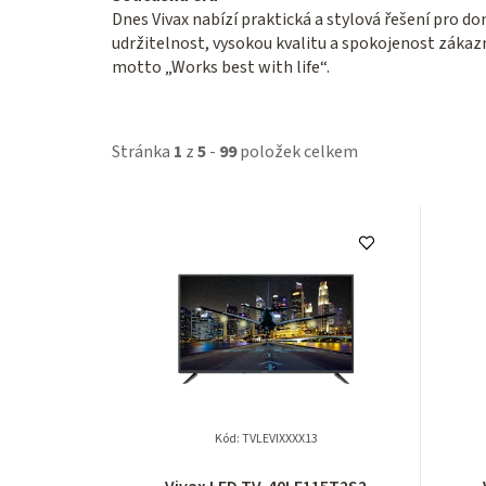
Dnes Vivax nabízí praktická a stylová řešení pro d
udržitelnost, vysokou kvalitu a spokojenost zákaz
motto „Works best with life“.
Stránka
1
z
5
-
99
položek celkem
V
ý
p
i
s
p
Kód:
TVLEVIXXXX13
r