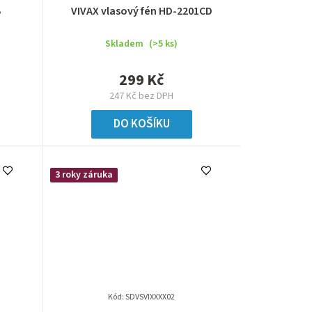
B
VIVAX vlasový fén HD-2201CD
Skladem
(>5 ks)
299 Kč
247 Kč bez DPH
DO KOŠÍKU
3 roky záruka
Kód:
SDVSVIXXXX02