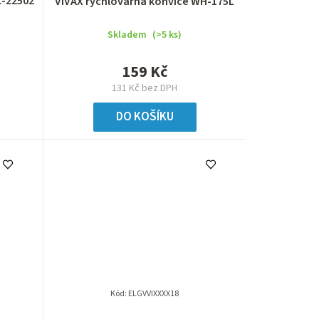
o
C-22502
VIVAX rychlovarná konvice WH-175L
d
Skladem
(>5 ks)
u
159 Kč
k
131 Kč bez DPH
t
DO KOŠÍKU
ů
Kód:
ELGVVIXXXX18