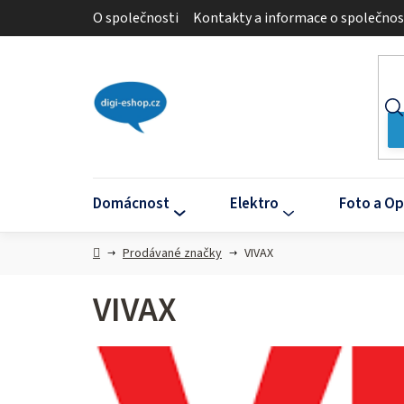
Přejít
O společnosti
Kontakty a informace o společnos
na
obsah
Domácnost
Elektro
Foto a Op
Domů
Prodávané značky
VIVAX
VIVAX