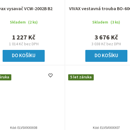
vax vysavač VCW-2002B B2
VIVAX vestavná trouba BO-60
Skladem
(2 ks)
Skladem
(3 ks)
1 227 Kč
3 676 Kč
1 014 Kč bez DPH
3 038 Kč bez DPH
DO KOŠÍKU
DO KOŠÍKU
záruka
5 let záruka
Kód:
ELVSVIXXXX08
Kód:
ELVSVIXXXX07