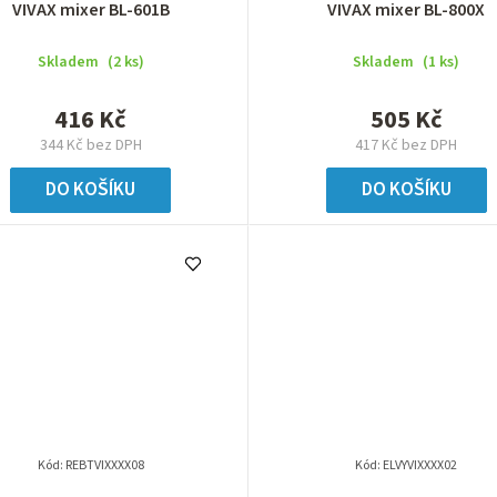
VIVAX mixer BL-601B
VIVAX mixer BL-800X
Skladem
(2 ks)
Skladem
(1 ks)
416 Kč
505 Kč
344 Kč bez DPH
417 Kč bez DPH
DO KOŠÍKU
DO KOŠÍKU
Kód:
REBTVIXXXX08
Kód:
ELVYVIXXXX02