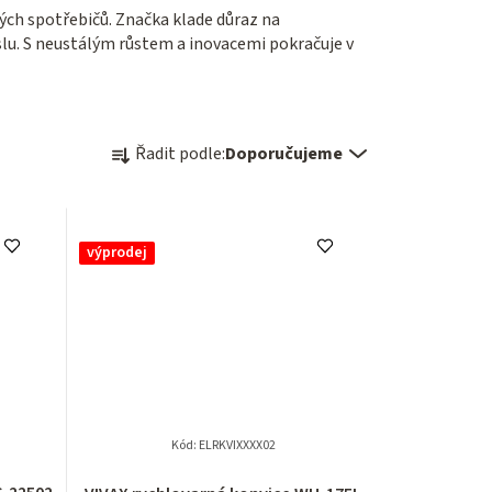
kých spotřebičů. Značka klade důraz na
slu. S neustálým růstem a inovacemi pokračuje v
Ř
Řadit podle:
Doporučujeme
a
z
výprodej
e
n
í
p
r
Kód:
ELRKVIXXXX02