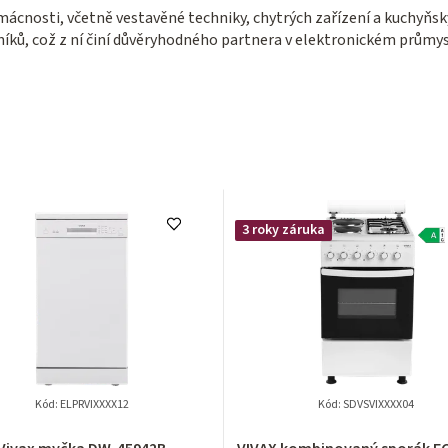
omácnosti, včetně vestavěné techniky, chytrých zařízení a kuchyňs
níků, což z ní činí důvěryhodného partnera v elektronickém průmy
3 roky záruka
Kód:
ELPRVIXXXX12
Kód:
SDVSVIXXXX04