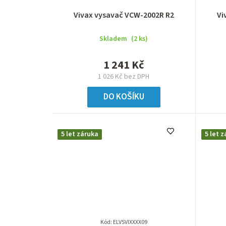
Vivax vysavač VCW-2002R R2
Vi
Skladem
(2 ks)
1 241 Kč
1 026 Kč bez DPH
DO KOŠÍKU
5 let záruka
5 let 
Kód:
ELVSVIXXXX09