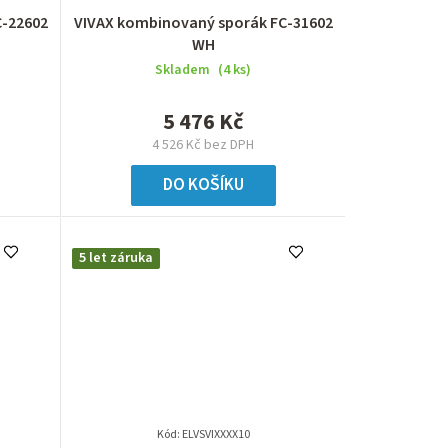
C-22602
VIVAX kombinovaný sporák FC-31602
WH
Skladem
(4 ks)
5 476 Kč
4 526 Kč bez DPH
DO KOŠÍKU
5 let záruka
Kód:
ELVSVIXXXX10