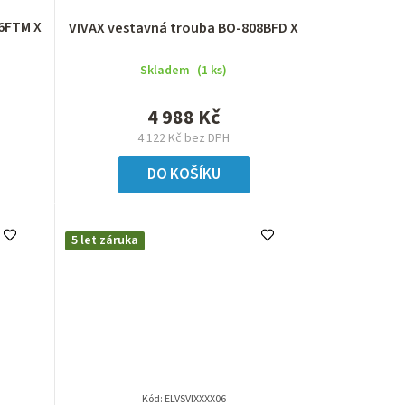
6FTM X
VIVAX vestavná trouba BO-808BFD X
Skladem
(1 ks)
4 988 Kč
4 122 Kč bez DPH
DO KOŠÍKU
5 let záruka
Kód:
ELVSVIXXXX06