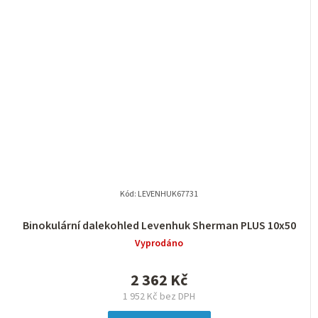
Kód:
LEVENHUK67731
Binokulární dalekohled Levenhuk Sherman PLUS 10x50
Vyprodáno
2 362 Kč
1 952 Kč bez DPH