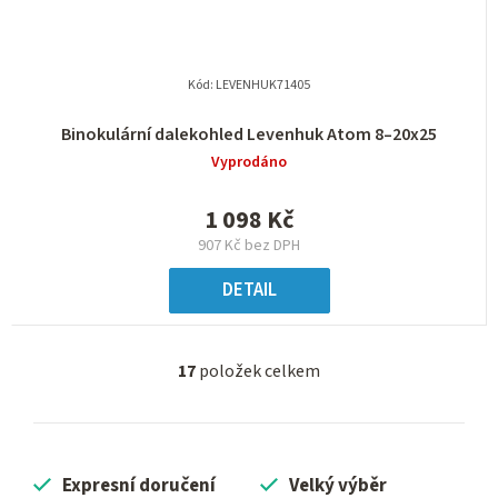
Kód:
LEVENHUK71405
Binokulární dalekohled Levenhuk Atom 8–20x25
Vyprodáno
1 098 Kč
907 Kč bez DPH
DETAIL
17
položek celkem
O
v
l
á
Expresní doručení
Velký výběr
d