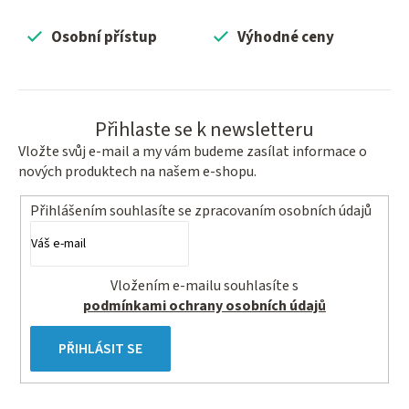
a
c
Osobní přístup
Výhodné ceny
í
p
r
v
Přihlaste se k newsletteru
k
Vložte svůj e-mail a my vám budeme zasílat informace o
y
nových produktech na našem e-shopu.
v
ý
Přihlášením souhlasíte se
zpracovaním osobních údajů
p
i
s
Vložením e-mailu souhlasíte s
u
podmínkami ochrany osobních údajů
PŘIHLÁSIT SE