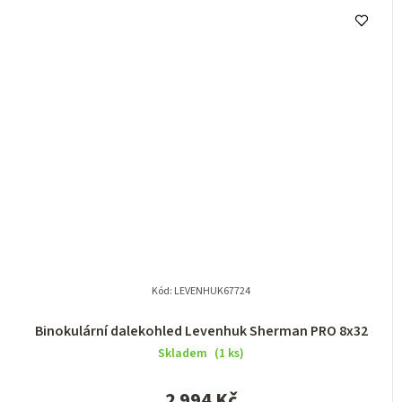
Kód:
LEVENHUK67724
Binokulární dalekohled Levenhuk Sherman PRO 8x32
Skladem
(1 ks)
2 994 Kč