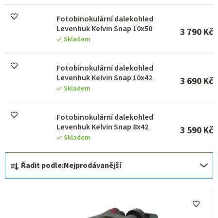
u
k
Fotobinokulární dalekohled
t
Levenhuk Kelvin Snap 10x50
ů
3 790 Kč
Skladem
Fotobinokulární dalekohled
Levenhuk Kelvin Snap 10x42
3 690 Kč
Skladem
Fotobinokulární dalekohled
Levenhuk Kelvin Snap 8x42
3 590 Kč
Skladem
Ř
Řadit podle:
Nejprodávanější
a
z
e