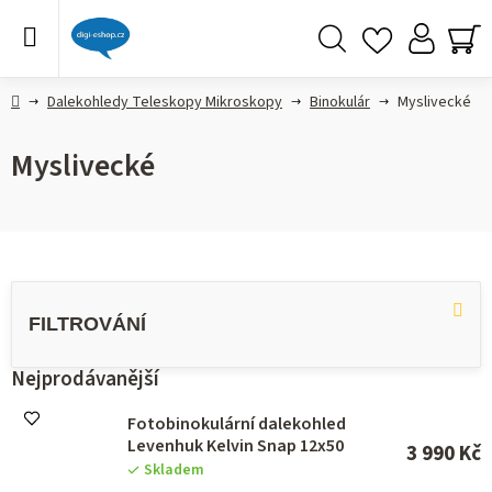
Přejít
na
obsah
Hledat
NÁ
KO
Domů
Dalekohledy Teleskopy Mikroskopy
Binokulár
Myslivecké
Myslivecké
V
ý
p
i
s
Nejprodávanější
p
r
Fotobinokulární dalekohled
o
Levenhuk Kelvin Snap 12x50
3 990 Kč
d
Skladem