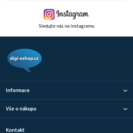
Sledujte nás na Instagramu
Z
á
p
a
t
í
Informace
Vše o nákupu
Kontakt