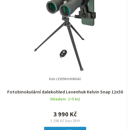
n
í
p
r
o
d
u
k
t
Kód:
LEVENHUK86542
ů
Fotobinokulární dalekohled Levenhuk Kelvin Snap 12x50
Skladem
(>5 ks)
3 990 Kč
3 298 Kč bez DPH