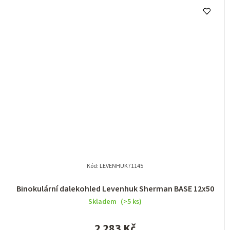
Kód:
LEVENHUK71145
Binokulární dalekohled Levenhuk Sherman BASE 12x50
Skladem
(>5 ks)
2 283 Kč