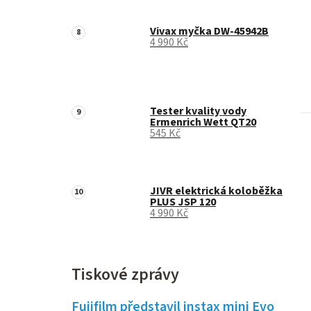
Vivax myčka DW-45942B
4 990 Kč
Tester kvality vody
Ermenrich Wett QT20
545 Kč
JIVR elektrická koloběžka
PLUS JSP 120
4 990 Kč
Tiskové zprávy
Fujifilm představil instax mini Evo