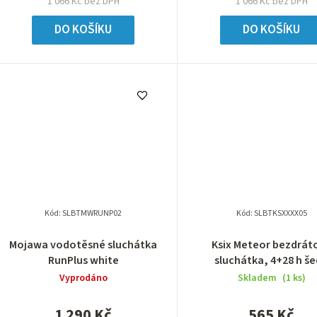
1 066 Kč bez DPH
1 066 Kč bez DPH
DO KOŠÍKU
DO KOŠÍKU
Kód:
SLBTMWRUNP02
Kód:
SLBTKSXXXX05
Mojawa vodotěsné sluchátka
Ksix Meteor bezdrát
RunPlus white
sluchátka, 4+28 h š
Vyprodáno
Skladem
(1 ks)
1 290 Kč
565 Kč