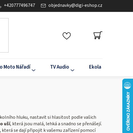
+420777496747
objednavky
@
digi-eshop.cz
NÁKUPNÍ
KOŠÍK
o Moto Nářadí
TV Audio
Ekola
Klima
kolního hluku, nastavit si hlasitost podle vašich
o uší
, která jsou malá, lehká a snadno se přenášejí.
, která se dají připojit k vašemu zařízení pomocí