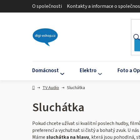
Přejít
O společnosti
Kontakty a informace o společnos
na
obsah
Domácnost
Elektro
Foto a Op
Domů
TV Audio
Sluchátka
Sluchátka
Pokud chcete užívat si kvalitní poslech hudby, fil
preferencí a vychutnat si čistý a bohatý zvuk. U ná
Máme
sluchátka na hlavu
, která jsou pohodlná, s