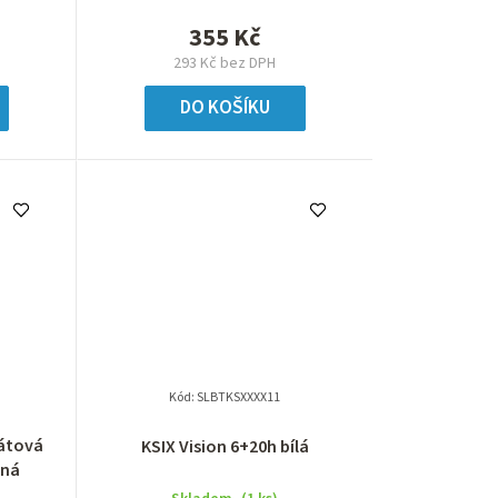
355 Kč
293 Kč bez DPH
DO KOŠÍKU
Kód:
SLBTKSXXXX11
rátová
KSIX Vision 6+20h bílá
rná