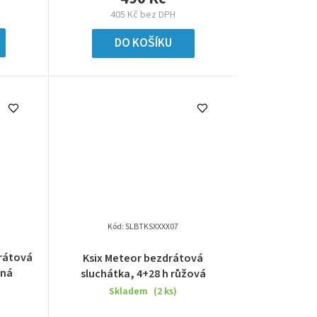
405 Kč bez DPH
DO KOŠÍKU
Kód:
SLBTKSXXXX07
drátová
Ksix Meteor bezdrátová
rná
sluchátka, 4+28 h růžová
Skladem
(2 ks)