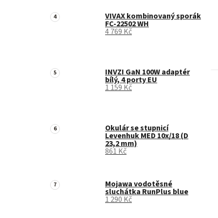
VIVAX kombinovaný sporák
FC-22502 WH
4 769 Kč
INVZI GaN 100W adaptér
bílý, 4 porty EU
1 159 Kč
Okulár se stupnicí
Levenhuk MED 10x/18 (D
23,2 mm)
861 Kč
Mojawa vodotěsné
sluchátka RunPlus blue
1 290 Kč