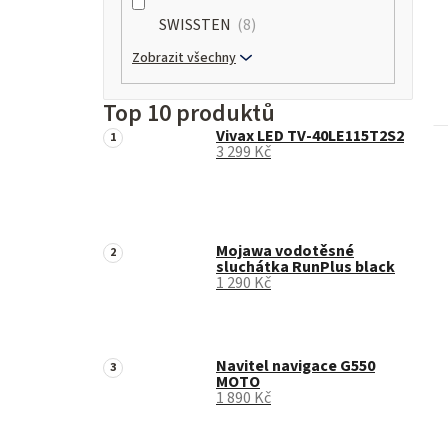
SWISSTEN
8
Zobrazit všechny
Top 10 produktů
Vivax LED TV-40LE115T2S2
3 299 Kč
Mojawa vodotěsné
sluchátka RunPlus black
1 290 Kč
Navitel navigace G550
MOTO
1 890 Kč