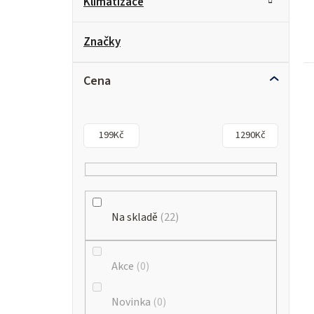
Klimatizace
Značky
Cena
199
Kč
1290
Kč
Na skladě
22
Akce
0
Novinka
0