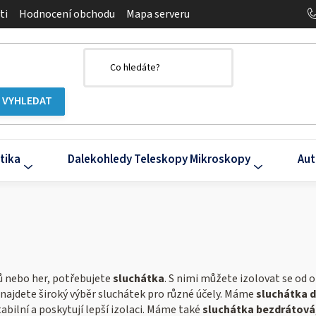
ti
Hodnocení obchodu
Mapa serveru
tika
Dalekohledy Teleskopy Mikroskopy
Aut
mů nebo her, potřebujete
sluchátka
. S nimi můžete izolovat se od o
s najdete široký výběr sluchátek pro různé účely. Máme
sluchátka d
tabilní a poskytují lepší izolaci. Máme také
sluchátka bezdrátová