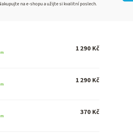
kupujte na e-shopu a užijte si kvalitní poslech.
1 290 Kč
em
1 290 Kč
em
370 Kč
em