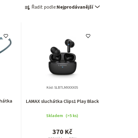
Ř
Řadit podle:
Nejprodávanější
a
z
e
n
í
p
r
Kód:
SLBTLMXXXX05
o
chátka
LAMAX sluchátka Clips1 Play Black
d
Skladem
(>5 ks)
u
370 Kč