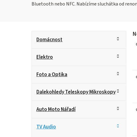
Bluetooth nebo NFC. Nabízíme sluchátka od renomova
P
K
V
N
Přeskočit
Domácnost
ý
kategorie
a
o
p
t
i
s
Elektro
e
s
p
g
t
r
Foto a Optika
o
o
r
r
d
Dalekohledy Teleskopy Mikroskopy
i
a
u
k
e
n
t
Auto Moto Nářadí
ů
n
TV Audio
í