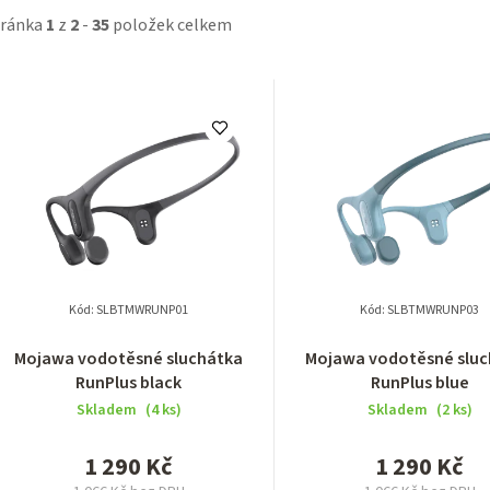
tránka
1
z
2
-
35
položek celkem
Kód:
SLBTMWRUNP01
Kód:
SLBTMWRUNP03
Mojawa vodotěsné sluchátka
Mojawa vodotěsné slu
RunPlus black
RunPlus blue
Skladem
(4 ks)
Skladem
(2 ks)
1 290 Kč
1 290 Kč