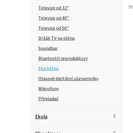
p
S
Televize od 32"
a
Televize od 40"
Televize od 50"
n
Držák TV na stěnu
e
Soundbar
l
Bluetooth reproduktory
Sluchátka
Hlasové digitální záznamníky
Mikrofony
Překladač
Ekola