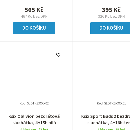
565 Kč
395 Kč
467 Kč bez DPH
326 Kč bez DPH
DO KOŠÍKU
DO KOŠÍKU
Kód:
SLBTKSXXXX02
Kód:
SLBTKSXXXX01
Ksix Oblivion bezdrátová
Ksix Sport Buds 2 bezd
sluchátka, 4+15h bílá
sluchátka, 4+16h če
Skladem
(3 ks)
Skladem
(5 ks)