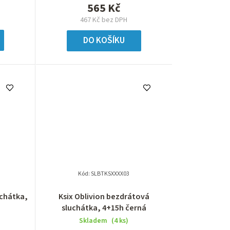
565 Kč
467 Kč bez DPH
DO KOŠÍKU
Kód:
SLBTKSXXXX03
uchátka,
Ksix Oblivion bezdrátová
sluchátka, 4+15h černá
Skladem
(4 ks)