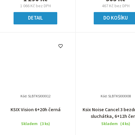
1 066 Kč bez DPH
467 Kč bez DPH
DETAIL
DO KOŠÍKU
Kód:
SLBTKSXXXX12
Kód:
SLBTKSXXXX08
KSIX Vision 6+20h černá
Ksix Noise Cancel 3 bez
sluchátka, 6+12h če
Skladem
(3 ks)
Skladem
(4 ks)