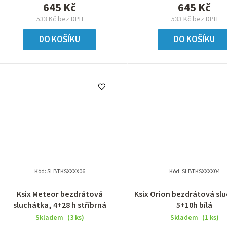
645 Kč
645 Kč
533 Kč bez DPH
533 Kč bez DPH
DO KOŠÍKU
DO KOŠÍKU
Kód:
SLBTKSXXXX06
Kód:
SLBTKSXXXX04
Ksix Meteor bezdrátová
Ksix Orion bezdrátová sl
sluchátka, 4+28 h stříbrná
5+10h bílá
Skladem
(3 ks)
Skladem
(1 ks)