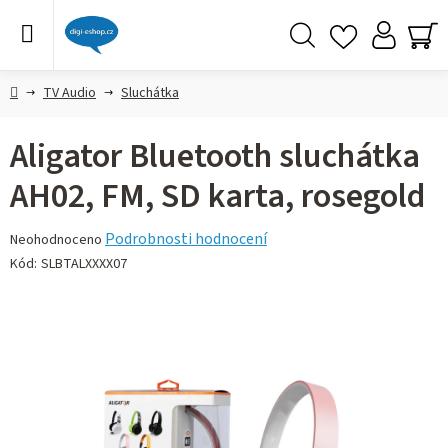
Přejít
na
obsah
Hledat
NÁ
KO
Domů
TV Audio
Sluchátka
Aligator Bluetooth sluchátka
AH02, FM, SD karta, rosegold
Průměrné
Podrobnosti hodnocení
Neohodnoceno
hodnocení
Kód:
SLBTALXXXX07
produktu
je
0,0
z 5
hvězdiček.