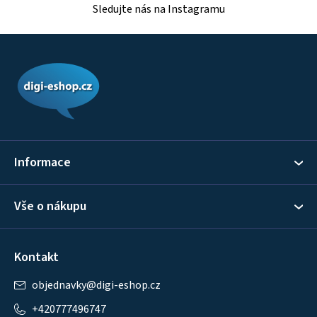
Sledujte nás na Instagramu
Z
á
p
a
t
í
Informace
Vše o nákupu
Kontakt
objednavky
@
digi-eshop.cz
+420777496747