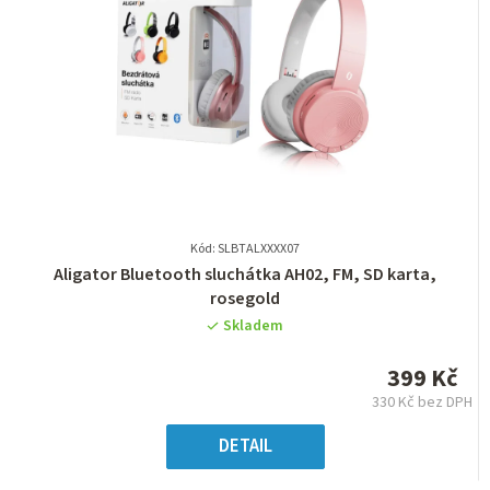
Kód: SLBTALXXXX07
Průměrné
Aligator Bluetooth sluchátka AH02, FM, SD karta,
hodnocení
rosegold
produktu
Skladem
je
0,0
399 Kč
z
330 Kč bez DPH
5
Měrná
hvězdiček.
cena:
DETAIL