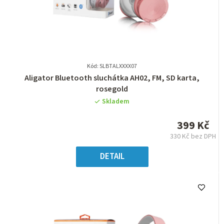
Kód: SLBTALXXXX07
Průměrné
Aligator Bluetooth sluchátka AH02, FM, SD karta,
hodnocení
rosegold
produktu
Skladem
je
0,0
399 Kč
z
330 Kč bez DPH
5
Měrná
hvězdiček.
cena:
DETAIL