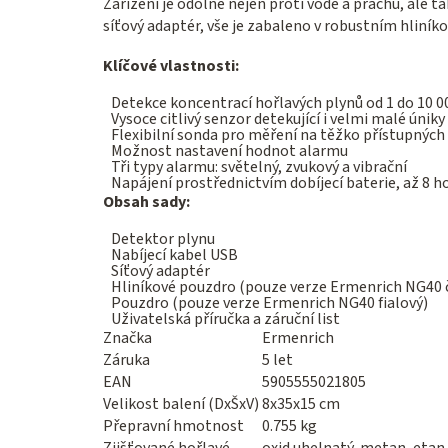
Zařízení je odolné nejen proti vodě a prachu, ale ta
síťový adaptér, vše je zabaleno v robustním hliní
Klíčové vlastnosti:
Detekce koncentrací hořlavých plynů od 1 do 10 
Vysoce citlivý senzor detekující i velmi malé úniky
Flexibilní sonda pro měření na těžko přístupných
Možnost nastavení hodnot alarmu
Tři typy alarmu: světelný, zvukový a vibrační
Napájení prostřednictvím dobíjecí baterie, až 8 h
Obsah sady:
Detektor plynu
Nabíjecí kabel USB
Síťový adaptér
Hliníkové pouzdro (pouze verze Ermenrich NG40 
Pouzdro (pouze verze Ermenrich NG40 fialový)
Uživatelská příručka a záruční list
Značka
Ermenrich
Záruka
5 let
EAN
5905555021805
Velikost balení (DxŠxV)
8x35x15 cm
Přepravní hmotnost
0.755 kg