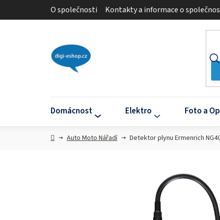
Přejít
O společnosti
Kontakty a informace o společnos
na
obsah
Domácnost
Elektro
Foto a Op
Domů
Auto Moto Nářadí
Detektor plynu Ermenrich NG4