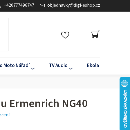
+420777496747
objednavky
@
digi-eshop.cz
NÁKUPNÍ
KOŠÍK
o Moto Nářadí
TV Audio
Ekola
Klima
nu Ermenrich NG40
ocení