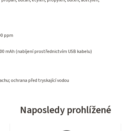
 propan, butan, etylen, propylen, buten, acetylen,
000 ppm
000 mAh (nabíjení prostřednictvím USB kabelu)
achu; ochrana před tryskající vodou
Naposledy prohlížené