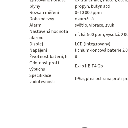
Zjišťované hořlavé
oxid uhelnatý, metan, etan,
plyny
propyn, butyn atd.
Rozsah měření
0–10 000 ppm
Doba odezvy
okamžitá
Alarm
světlo, vibrace, zvuk
Nastavená hodnota
nízká: 500 ppm, vysoká: 2 
alarmu
Displej
LCD (integrovaný)
Napájení
lithium-iontová baterie 2 
Životnost baterií, h
8
Odolnost proti
Ex ib IIB T4 Gb
výbuchu
Specifikace
IP65; plná ochrana proti pr
vodotěsnosti