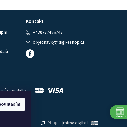
Kontakt
upní
+420777496747
objednavky
@
digi-eshop.cz
dajů
 způsoby platby:
Souhlasím
Zobrazit
Shoptet
|
mime digital