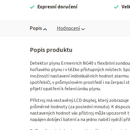
Expresní doručení
Vel
Popis
Hodnocení
Detektor plynu Ermenrich NG40 s flexibilní sondou 
hořlavého plynu i v těžko přístupných místech. Spo
možností nastavení individuálních hodnot alarmu. 
spotřebiči, v průmyslovém prostředí i na čerpací st
přijetí opatření k řešení úniku plynu.
Přístroj má vestavěný LCD displej, který zobrazuje
průměrné hodnoty (za poslední minutu). K dispozici
nastavených hodnot vás přístroj může upozornit tř
napájen dobíjecí baterií a na jedno nabití vydrží p