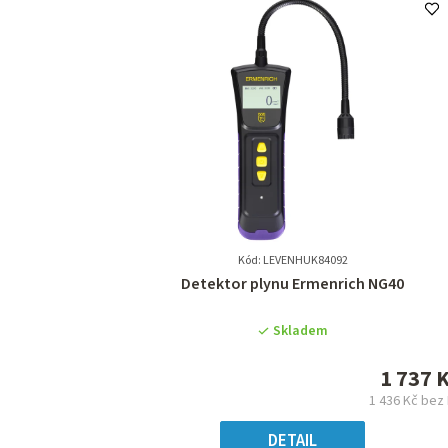
Kód: LEVENHUK84092
Průměrné
Detektor plynu Ermenrich NG40
hodnocení
produktu
Skladem
je
0,0
1 737 
z
1 436 Kč bez
5
Měrn
hvězdiček.
cena
DETAIL