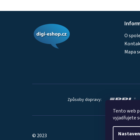
Z
Infor
á
O spol
p
Kontakt
a
Mapa s
t
í
Způsoby dopravy:
Tento web p
vyjadřujete s
Nastaven
© 2023