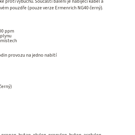
ké proti výbuchu. Součástí balení je nabíjecí kabel a
kovém pouzdře (pouze verze Ermenrich NG40 černý).
000 ppm
 plynu
 místech
odin provozu na jedno nabití
černý)