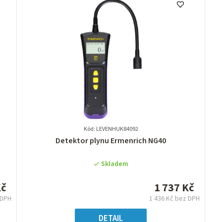
Kód: LEVENHUK84092
Průměrné
Detektor plynu Ermenrich NG40
hodnocení
produktu
Skladem
je
0,0
Kč
1 737 Kč
z
 DPH
1 436 Kč bez DPH
5
á
Měrná
hvězdiček.
:
cena:
DETAIL