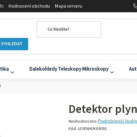
ti
Hodnocení obchodu
Mapa serveru
tika
Dalekohledy Teleskopy Mikroskopy
Aut
0
Detektor ply
Průměrné
Podrobnosti hodn
Neohodnoceno
hodnocení
Kód:
LEVENHUK84092
produktu