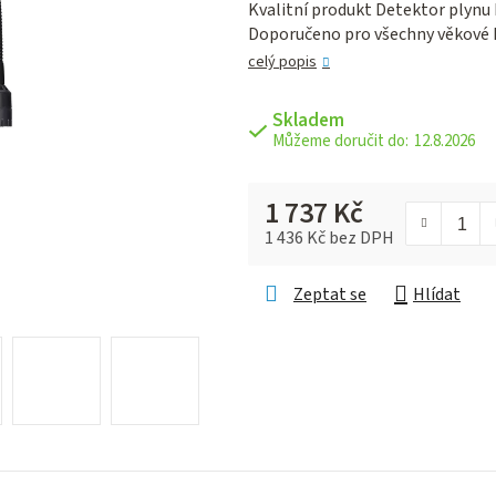
Kvalitní produkt Detektor plynu 
je
Doporučeno pro všechny věkové 
0,0
z 5
celý popis
hvězdiček.
Skladem
12.8.2026
1 737 Kč
1 436 Kč bez DPH
Měrná cena:
Zeptat se
Hlídat