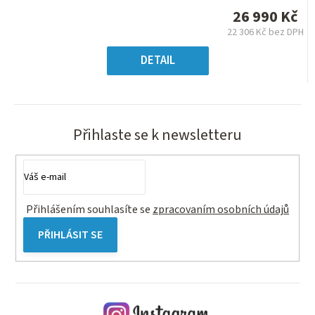
je
26 990 Kč
0,0
22 306 Kč bez DPH
z
Měrná
5
cena:
DETAIL
hvězdiček.
Přihlaste se k newsletteru
Přihlášením souhlasíte se
zpracovaním osobních údajů
PŘIHLÁSIT SE