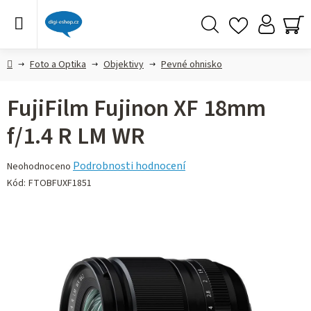
Přejít
na
obsah
Hledat
NÁ
KO
Domů
Foto a Optika
Objektivy
Pevné ohnisko
FujiFilm Fujinon XF 18mm
f/1.4 R LM WR
Průměrné
Podrobnosti hodnocení
Neohodnoceno
hodnocení
Kód:
FTOBFUXF1851
produktu
je
0,0
z 5
hvězdiček.