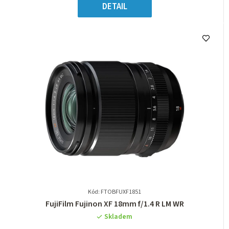
5
cena:
DETAIL
hvězdiček.
Kód: FTOBFUXF1851
Průměrné
FujiFilm Fujinon XF 18mm f/1.4 R LM WR
hodnocení
Skladem
produktu