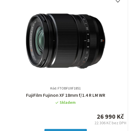
Kód: FTOBFUXF1851
Průměrné
FujiFilm Fujinon XF 18mm f/1.4 R LM WR
hodnocení
Skladem
produktu
je
26 990 Kč
0,0
22 306 Kč bez DPH
z
Měrná