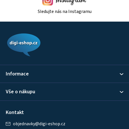
Sledujte nás na Instagramu
Z
á
p
a
t
í
Informace
Vše o nákupu
Kontakt
objednavky
@
digi-eshop.cz