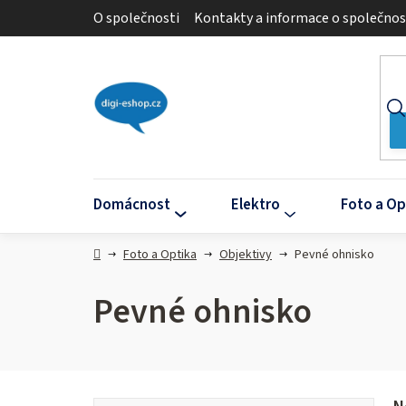
Přejít
O společnosti
Kontakty a informace o společnos
na
obsah
Domácnost
Elektro
Foto a Op
Domů
Foto a Optika
Objektivy
Pevné ohnisko
Pevné ohnisko