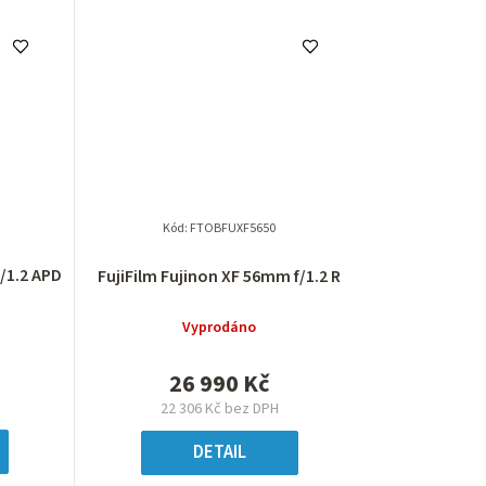
Kód:
FTOBFUXF5650
f/1.2 APD
FujiFilm Fujinon XF 56mm f/1.2 R
Vyprodáno
26 990 Kč
22 306 Kč bez DPH
DETAIL