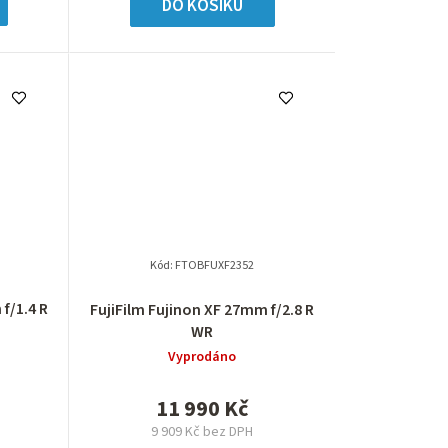
DO KOŠÍKU
Kód:
FTOBFUXF2352
f/1.4 R
FujiFilm Fujinon XF 27mm f/2.8 R
WR
Vyprodáno
11 990 Kč
9 909 Kč bez DPH