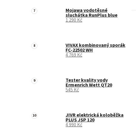
Mojawa vodotěsné
sluchátka RunPlus blue
1 290 Kč
VIVAX kombinovaný sporák
FC-22502 WH
4 769 Kč
Tester kvality vody
Ermenrich Wett QT20
545 Kč
JIVR elektrická koloběžka
PLUS JSP 120
4 990 Kč