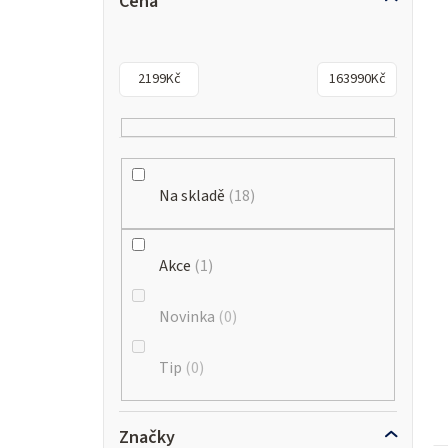
Cena
2199
Kč
163990
Kč
Na skladě
18
Akce
1
Novinka
0
Tip
0
Značky