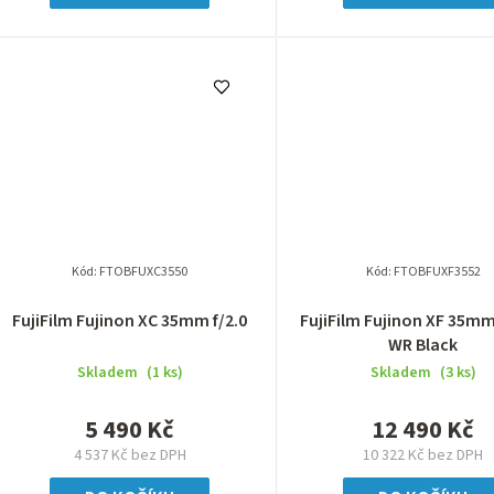
Kód:
FTOBFUXC3550
Kód:
FTOBFUXF3552
FujiFilm Fujinon XC 35mm f/2.0
FujiFilm Fujinon XF 35mm 
WR Black
Skladem
(1 ks)
Skladem
(3 ks)
5 490 Kč
12 490 Kč
4 537 Kč bez DPH
10 322 Kč bez DPH