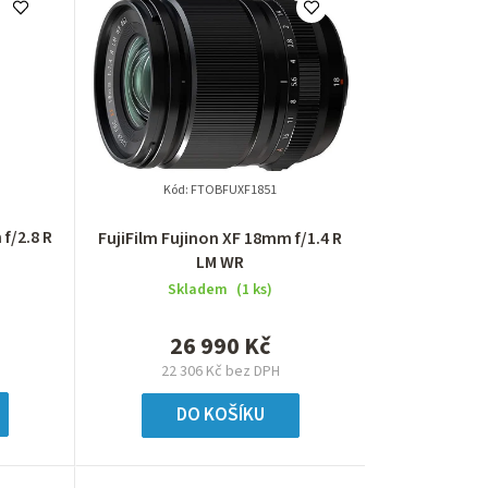
e
n
í
p
r
Kód:
FTOBFUXF1851
o
f/2.8 R
FujiFilm Fujinon XF 18mm f/1.4 R
LM WR
d
Skladem
(1 ks)
u
26 990 Kč
k
22 306 Kč bez DPH
t
DO KOŠÍKU
ů