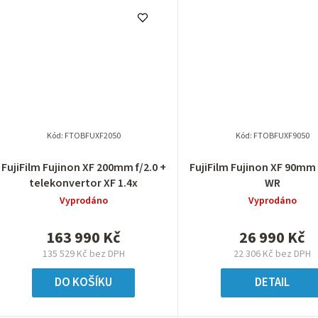
Kód:
FTOBFUXF2050
Kód:
FTOBFUXF9050
FujiFilm Fujinon XF 200mm f/2.0 +
FujiFilm Fujinon XF 90mm 
telekonvertor XF 1.4x
WR
Vyprodáno
Vyprodáno
163 990 Kč
26 990 Kč
135 529 Kč bez DPH
22 306 Kč bez DPH
DO KOŠÍKU
DETAIL