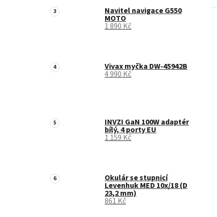
Navitel navigace G550
MOTO
1 890 Kč
Vivax myčka DW-45942B
4 990 Kč
INVZI GaN 100W adaptér
bílý, 4 porty EU
1 159 Kč
Okulár se stupnicí
Levenhuk MED 10x/18 (D
23,2 mm)
861 Kč