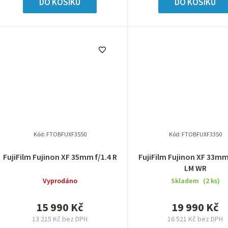
DO KOŠÍKU
DO KOŠÍKU
Kód:
FTOBFUXF3550
Kód:
FTOBFUXF3350
FujiFilm Fujinon XF 35mm f/1.4 R
FujiFilm Fujinon XF 33mm 
LM WR
Vyprodáno
Skladem
(2 ks)
15 990 Kč
19 990 Kč
13 215 Kč bez DPH
16 521 Kč bez DPH