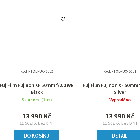
Kód:
FTOBFUXF5052
Kód:
FTOBFUXF5051
FujiFilm Fujinon XF 50mm f/2.0 WR
FujiFilm Fujinon XF 50mm 
Black
Silver
Skladem
(1 ks)
Vyprodáno
13 990 Kč
13 990 Kč
11 562 Kč bez DPH
11 562 Kč bez DPH
DO KOŠÍKU
DETAIL