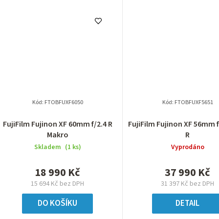
Kód:
FTOBFUXF6050
Kód:
FTOBFUXF5651
FujiFilm Fujinon XF 60mm f/2.4 R
FujiFilm Fujinon XF 56mm 
Makro
R
Skladem
(1 ks)
Vyprodáno
18 990 Kč
37 990 Kč
15 694 Kč bez DPH
31 397 Kč bez DPH
DO KOŠÍKU
DETAIL