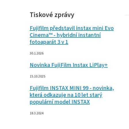
Tiskové zprávy
Fujifilm představil instax mini Evo
Cinema™ - hybridní instantní
fotoaparát 3 v 1
30.1.2026
Novinka FujiFilm Instax LiPlay+
15.10.2025
Fujifilm INSTAX MINI 99 - novinka,
která odkazuje na 10 let starý
populární model INSTAX
18.3.2024