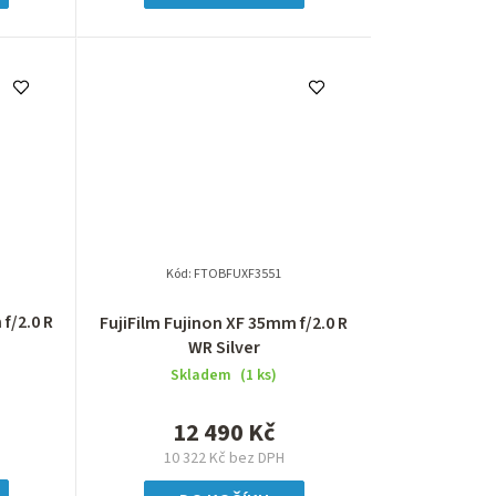
Kód:
FTOBFUXF3551
f/2.0 R
FujiFilm Fujinon XF 35mm f/2.0 R
WR Silver
Skladem
(1 ks)
12 490 Kč
10 322 Kč bez DPH