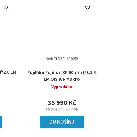
Kód:
FTOBFUXF8050
f/2.0 LM
FujiFilm Fujinon XF 80mm f/2.8 R
LM OIS WR Makro
Vyprodáno
35 990 Kč
29 744 Kč bez DPH
DO KOŠÍKU