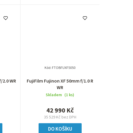
Kód:
FTOBFUXF5050
f/2.0 WR
FujiFilm Fujinon XF 50mm f/1.0 R
WR
Skladem
(1 ks)
42 990 Kč
35 529 Kč bez DPH
DO KOŠÍKU