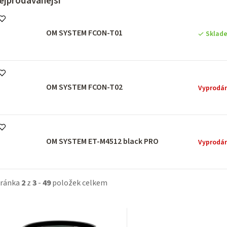
ejprodávanější
OM SYSTEM FCON-T01
Sklad
OM SYSTEM FCON-T02
Vyprodá
OM SYSTEM ET-M4512 black PRO
Vyprodá
tránka
2
z
3
-
49
položek celkem