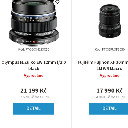
Kód:
FTOBOM12XX50
Kód:
FTOBFUXF3050
Olympus M.Zuiko EW 12mm f/2.0
FujiFilm Fujinon XF 30mm 
black
LM WR Macro
Vyprodáno
Vyprodáno
21 199 Kč
17 990 Kč
17 520 Kč bez DPH
14 868 Kč bez DPH
DETAIL
DETAIL