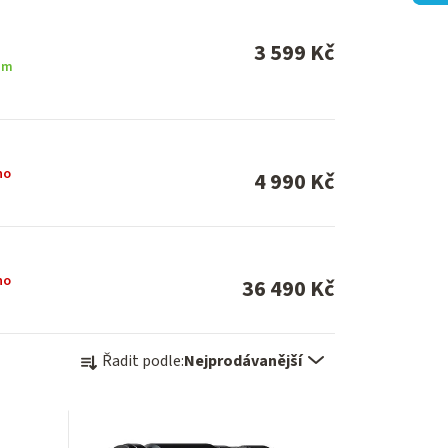
3 599 Kč
em
no
4 990 Kč
no
36 490 Kč
Ř
Řadit podle:
Nejprodávanější
a
z