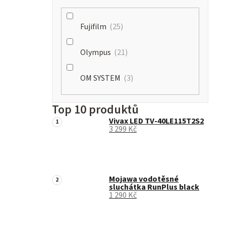
Fujifilm
25
Olympus
21
OM SYSTEM
3
Top 10 produktů
Vivax LED TV-40LE115T2S2
3 299 Kč
Mojawa vodotěsné
sluchátka RunPlus black
1 290 Kč