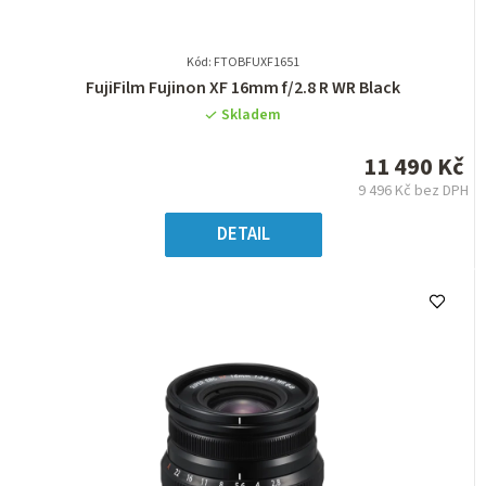
Kód: FTOBFUXF1651
Průměrné
FujiFilm Fujinon XF 16mm f/2.8 R WR Black
hodnocení
Skladem
produktu
je
11 490 Kč
0,0
9 496 Kč bez DPH
z
Měrná
5
cena:
DETAIL
hvězdiček.