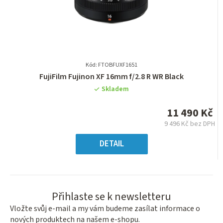
Kód: FTOBFUXF1651
Průměrné
FujiFilm Fujinon XF 16mm f/2.8 R WR Black
hodnocení
Skladem
produktu
je
11 490 Kč
0,0
9 496 Kč bez DPH
z
Měrná
5
cena:
DETAIL
hvězdiček.
Přihlaste se k newsletteru
Vložte svůj e-mail a my vám budeme zasílat informace o
nových produktech na našem e-shopu.