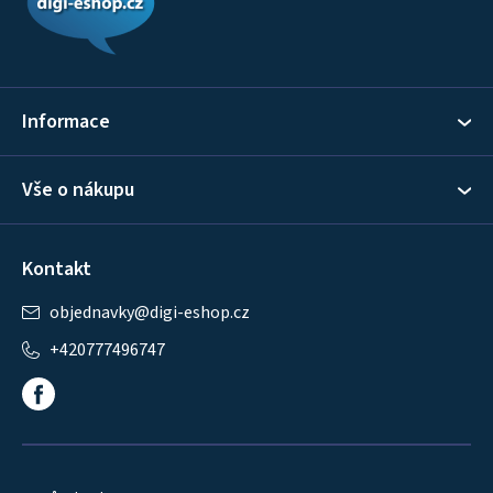
p
a
t
í
Informace
Vše o nákupu
Kontakt
objednavky
@
digi-eshop.cz
+420777496747