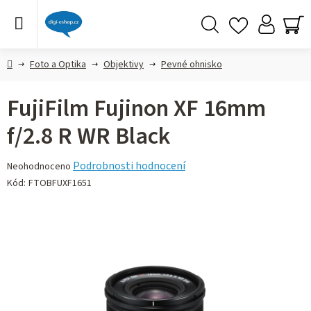
Přejít
na
obsah
Hledat
NÁ
KO
Domů
Foto a Optika
Objektivy
Pevné ohnisko
FujiFilm Fujinon XF 16mm
f/2.8 R WR Black
Průměrné
Podrobnosti hodnocení
Neohodnoceno
hodnocení
Kód:
FTOBFUXF1651
produktu
je
0,0
z 5
hvězdiček.