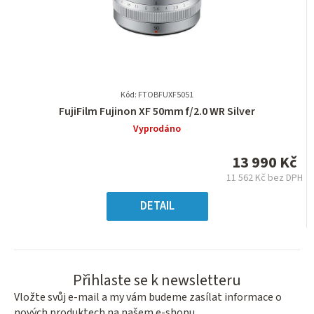
Kód: FTOBFUXF5051
Průměrné
FujiFilm Fujinon XF 50mm f/2.0 WR Silver
hodnocení
Vyprodáno
produktu
je
13 990 Kč
0,0
11 562 Kč bez DPH
z
Měrná
5
cena:
DETAIL
hvězdiček.
Přihlaste se k newsletteru
Vložte svůj e-mail a my vám budeme zasílat informace o
nových produktech na našem e-shopu.