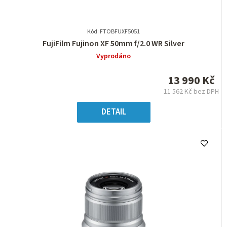
Kód: FTOBFUXF5051
Průměrné
FujiFilm Fujinon XF 50mm f/2.0 WR Silver
hodnocení
Vyprodáno
produktu
je
13 990 Kč
0,0
11 562 Kč bez DPH
z
Měrná
5
cena:
DETAIL
hvězdiček.