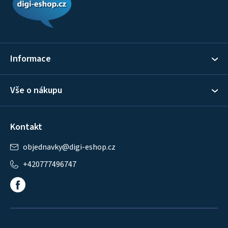
p
a
t
í
Informace
Vše o nákupu
Kontakt
objednavky
@
digi-eshop.cz
+420777496747