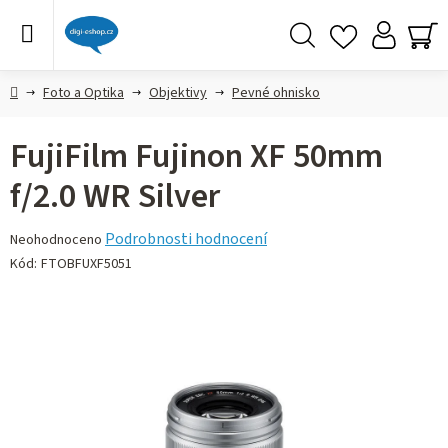
Přejít
na
obsah
Hledat
NÁ
KO
Domů
Foto a Optika
Objektivy
Pevné ohnisko
FujiFilm Fujinon XF 50mm
f/2.0 WR Silver
Průměrné
Podrobnosti hodnocení
Neohodnoceno
hodnocení
Kód:
FTOBFUXF5051
produktu
je
0,0
z 5
hvězdiček.