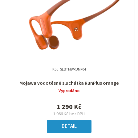
Kód:
SLBTMWRUNP04
Mojawa vodotěsné sluchátka RunPlus orange
Vyprodáno
1 290 Kč
1 066 Kč bez DPH
DETAIL