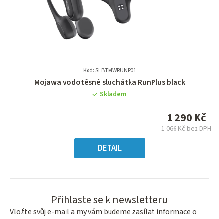
Kód: SLBTMWRUNP01
Průměrné
Mojawa vodotěsné sluchátka RunPlus black
hodnocení
Skladem
produktu
je
1 290 Kč
0,0
1 066 Kč bez DPH
z
Měrná
5
cena:
DETAIL
hvězdiček.
Přihlaste se k newsletteru
Vložte svůj e-mail a my vám budeme zasílat informace o