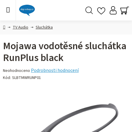
Přejít
na
obsah
Hledat
NÁ
KO
Domů
TV Audio
Sluchátka
Mojawa vodotěsné sluchátka
RunPlus black
Průměrné
Podrobnosti hodnocení
Neohodnoceno
hodnocení
Kód:
SLBTMWRUNP01
produktu
je
0,0
z 5
hvězdiček.