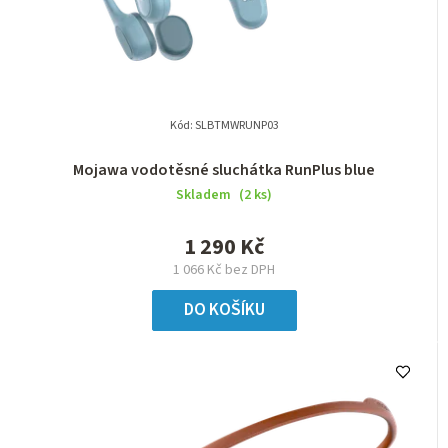
Kód:
SLBTMWRUNP03
Mojawa vodotěsné sluchátka RunPlus blue
Skladem
(2 ks)
1 290 Kč
1 066 Kč bez DPH
DO KOŠÍKU