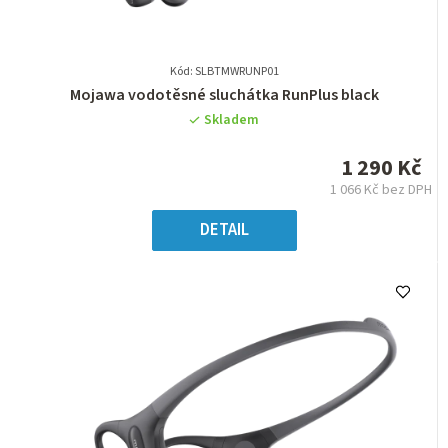
Kód: SLBTMWRUNP01
Průměrné
Mojawa vodotěsné sluchátka RunPlus black
hodnocení
Skladem
produktu
je
1 290 Kč
0,0
1 066 Kč bez DPH
z
Měrná
5
cena:
DETAIL
hvězdiček.