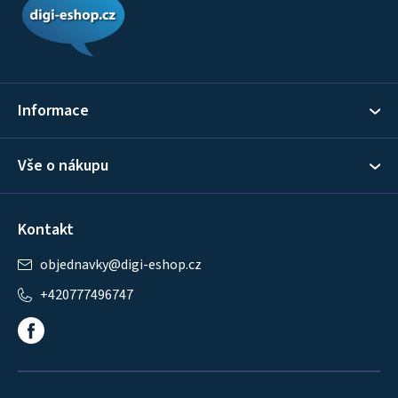
p
a
t
í
Informace
Vše o nákupu
Kontakt
objednavky
@
digi-eshop.cz
+420777496747