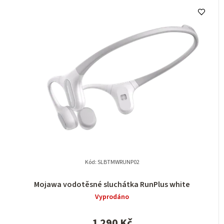
Kód:
SLBTMWRUNP02
Mojawa vodotěsné sluchátka RunPlus white
Vyprodáno
1 290 Kč